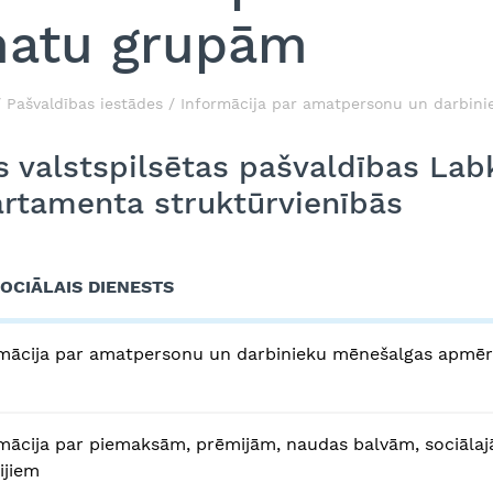
atu grupām
Pašvaldības iestādes
Informācija par amatpersonu un darbini
s valstspilsētas pašvaldības Lab
rtamenta struktūrvienībās
SOCIĀLAIS DIENESTS
mācija par amatpersonu un darbinieku mēnešalgas apmē
mācija par piemaksām, prēmijām, naudas balvām, sociālaj
rijiem