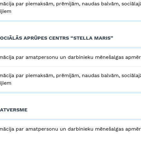
mācija par piemaksām, prēmijām, naudas balvām, sociālaj
rijiem
SOCIĀLĀS APRŪPES CENTRS “STELLA MARIS”
mācija par amatpersonu un darbinieku mēnešalgas apmē
mācija par piemaksām, prēmijām, naudas balvām, sociālaj
rijiem
PATVERSME
mācija par amatpersonu un darbinieku mēnešalgas apmē