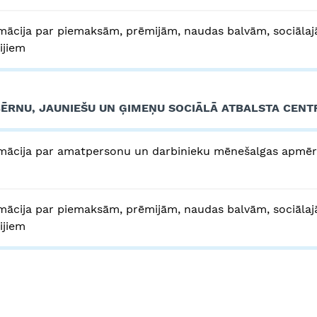
mācija par piemaksām, prēmijām, naudas balvām, sociālaj
rijiem
BĒRNU, JAUNIEŠU UN ĢIMEŅU SOCIĀLĀ ATBALSTA CENT
mācija par amatpersonu un darbinieku mēnešalgas apmē
mācija par piemaksām, prēmijām, naudas balvām, sociālaj
rijiem