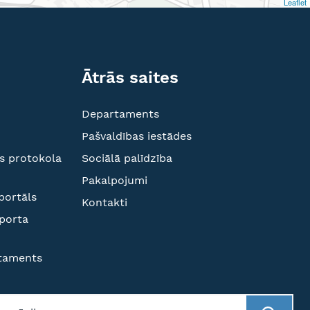
Leaflet
Ātrās saites
Departaments
Pašvaldības iestādes
s protokola
Sociālā palīdzība
Pakalpojumi
portāls
Kontakti
sporta
rtaments