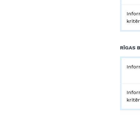
Infor
kritē
RĪGAS 
Infor
Infor
kritē