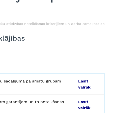
eku atlīdzības noteikšanas kritērijiem un darba samaksas apmē
klājības
ru sadalījumā pa amatu grupām
Lasīt
vairāk
ām garantijām un to noteikšanas
Lasīt
vairāk