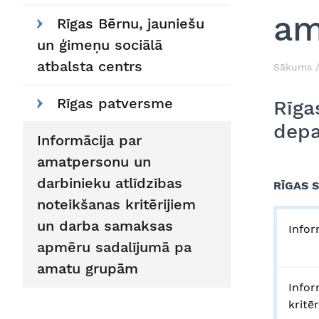
am
Rīgas Bērnu, jauniešu
un ģimeņu sociālā
atbalsta centrs
Sākums
Rīgas patversme
Rīga
depa
Informācija par
amatpersonu un
darbinieku atlīdzības
RĪGAS 
noteikšanas kritērijiem
un darba samaksas
Infor
apmēru sadalījumā pa
amatu grupām
Infor
kritē