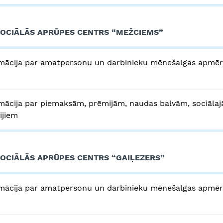
SOCIĀLĀS APRŪPES CENTRS “MEŽCIEMS”
mācija par amatpersonu un darbinieku mēnešalgas apmē
mācija par piemaksām, prēmijām, naudas balvām, sociālaj
rijiem
SOCIĀLĀS APRŪPES CENTRS “GAIĻEZERS”
mācija par amatpersonu un darbinieku mēnešalgas apmē