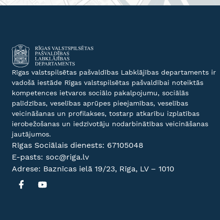
Rīgas valstspilsētas pašvaldības Labklājības departaments ir
vadošā iestāde Rīgas valstspilsētas pašvaldībai noteiktās
kompetences ietvaros sociālo pakalpojumu, sociālās
palīdzības, veselības aprūpes pieejamības, veselības
veicināšanas un profilakses, tostarp atkarību izplatības
ierobežošanas un iedzīvotāju nodarbinātības veicināšanas
jautājumos.
Rīgas Sociālais dienests:
67105048
E-pasts:
soc@riga.lv
Adrese: Baznīcas ielā 19/23, Rīga, LV – 1010