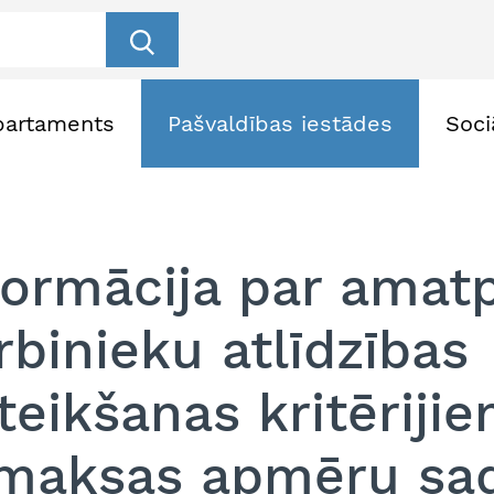
partaments
Pašvaldības iestādes
Soci
formācija par amat
rbinieku atlīdzības
teikšanas kritēriji
maksas apmēru sad