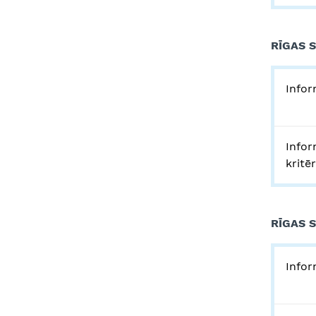
RĪGAS 
Infor
Infor
kritē
RĪGAS 
Infor