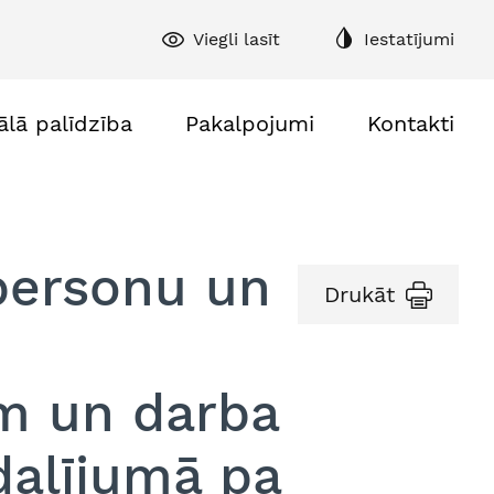
Viegli lasīt
Iestatījumi
ālā palīdzība
Pakalpojumi
Kontakti
personu un
Drukāt
em un darba
alījumā pa