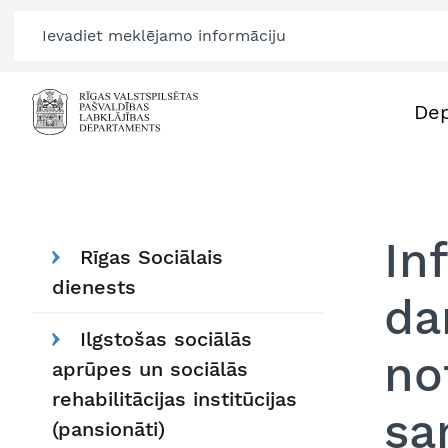
De
In
Rīgas Sociālais
dienests
da
Ilgstošas sociālās
no
aprūpes un sociālās
rehabilitācijas institūcijas
sa
(pansionāti)