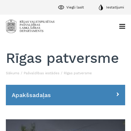
Viegli lasīt
Iestatījumi
Rīgas patversme
Sākums
Pašvaldības iestādes
Rīgas patversme
Apakšsadaļas