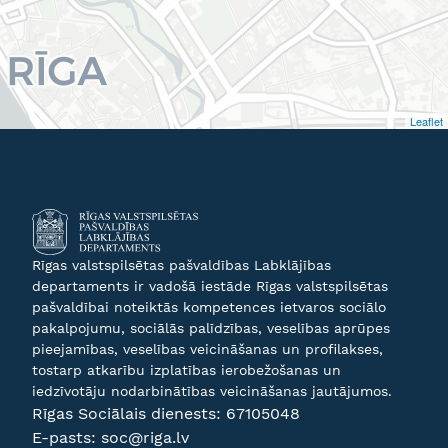
Leaflet
Rīgas valstspilsētas pašvaldības Labklājības
departaments ir vadošā iestāde Rīgas valstspilsētas
pašvaldībai noteiktās kompetences ietvaros sociālo
pakalpojumu, sociālās palīdzības, veselības aprūpes
pieejamības, veselības veicināšanas un profilakses,
tostarp atkarību izplatības ierobežošanas un
iedzīvotāju nodarbinātības veicināšanas jautājumos.
Rīgas Sociālais dienests:
67105048
E-pasts:
soc@riga.lv