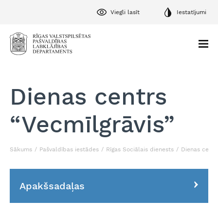
Viegli lasīt
Iestatījumi
Dienas centrs
“Vecmīlgrāvis”
Sākums
Pašvaldības iestādes
Rīgas Sociālais dienests
Dienas centr
Apakšsadaļas