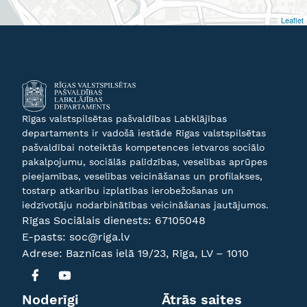
Leaflet
Rīgas valstspilsētas pašvaldības Labklājības
departaments ir vadošā iestāde Rīgas valstspilsētas
pašvaldībai noteiktās kompetences ietvaros sociālo
pakalpojumu, sociālās palīdzības, veselības aprūpes
pieejamības, veselības veicināšanas un profilakses,
tostarp atkarību izplatības ierobežošanas un
iedzīvotāju nodarbinātības veicināšanas jautājumos.
Rīgas Sociālais dienests:
67105048
E-pasts:
soc@riga.lv
Adrese: Baznīcas ielā 19/23, Rīga, LV – 1010
Noderīgi
Ātrās saites