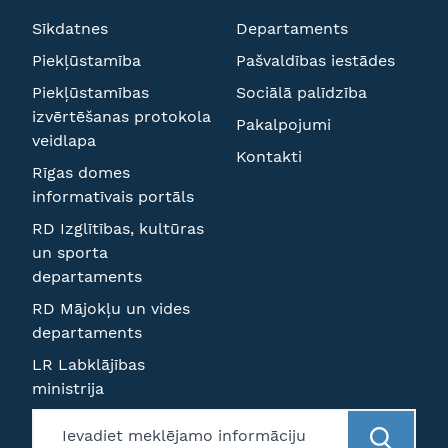
Sīkdatnes
Departaments
Piekļūstamība
Pašvaldības iestādes
Piekļūstamības
Sociālā palīdzība
izvērtēšanas protokola
Pakalpojumi
veidlapa
Kontakti
Rīgas domes
informatīvais portāls
RD Izglītības, kultūras
un sporta
departaments
RD Mājokļu un vides
departaments
LR Labklājības
ministrija