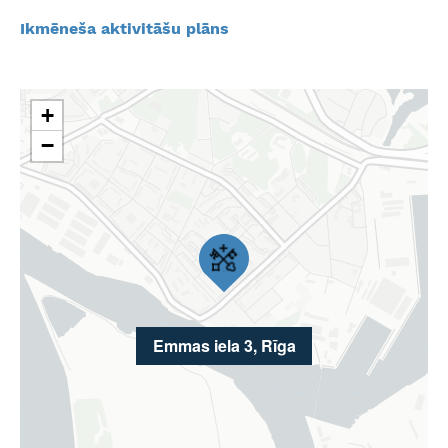
Ikmēneša aktivitāšu plāns
+
−
Emmas iela 3, Rīga