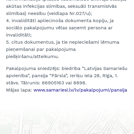
akūtas infekcijas slimības, seksuāli transmisīvās
slimības) neesību (veidlapa Nr.027/u);
4. invaliditāti apliecinoša dokumenta kopiju, ja
sociālo pakalpojumu vēlas saņemt persona ar
invaliditāti;
5. citus dokumentus, ja tie nepieciešami lēmuma
pieņemšanai par pakalpojuma
piešķiršanu/atteikumu.
Pakalpojuma sniedzējs: biedrība “Latvijas Samariešu
apvienība”, pansija “Pārsla”, Ieriķu iela 28, Rīga, 1.
stāvs. Tālrunis: 66905163 vai 8898.
Mājas lapa:
www.samariesi.lv/lv/pakalpojumi/pansija