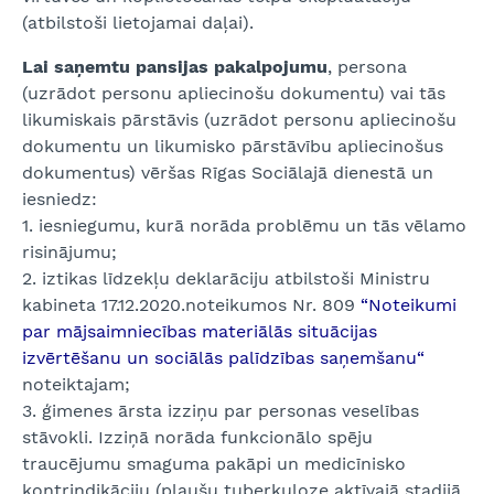
(atbilstoši lietojamai daļai).
Lai saņemtu pansijas pakalpojumu
, persona
(uzrādot personu apliecinošu dokumentu) vai tās
likumiskais pārstāvis (uzrādot personu apliecinošu
dokumentu un likumisko pārstāvību apliecinošus
dokumentus) vēršas Rīgas Sociālajā dienestā un
iesniedz:
1. iesniegumu, kurā norāda problēmu un tās vēlamo
risinājumu;
2. iztikas līdzekļu deklarāciju atbilstoši Ministru
kabineta 17.12.2020.noteikumos Nr. 809
“Noteikumi
par mājsaimniecības materiālās situācijas
izvērtēšanu un sociālās palīdzības saņemšanu
“
noteiktajam;
3. ģimenes ārsta izziņu par personas veselības
stāvokli. Izziņā norāda funkcionālo spēju
traucējumu smaguma pakāpi un medicīnisko
kontrindikāciju (plaušu tuberkuloze aktīvajā stadijā,