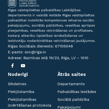
Rīgas valstspilsētas pašvaldības Labklājības
departaments ir vadošā iestāde Rīgas valstspilsētas
pašvaldībai noteiktās kompetences ietvaros sociālo
pakalpojumu, sociālās palīdzības, veselības aprūpes
pieejamības, veselības veicināšanas un profilakses,
tostarp atkarību izplatības ierobežošanas un
iedzīvotāju nodarbinātības veicināšanas jautājumos.
Rīgas Sociālais dienests:
67105048
E-pasts:
soc@riga.lv
Adrese: Baznīcas ielā 19/23, Rīga, LV – 1010
Noderīgi
Ātrās saites
Sīkdatnes
Departaments
Piekļūstamība
Pašvaldības iestādes
Piekļūstamības
Sociālā palīdzība
izvērtēšanas protokola
Pakalpojumi