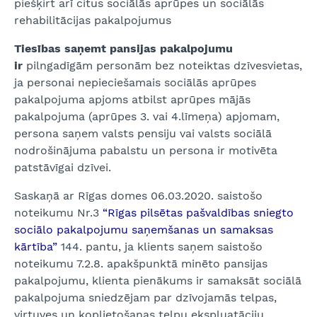
piešķirt arī citus sociālās aprūpes un sociālās
rehabilitācijas pakalpojumus
Tiesības saņemt pansijas pakalpojumu
ir
pilngadīgām personām bez noteiktas dzīvesvietas,
ja personai nepieciešamais sociālās aprūpes
pakalpojuma apjoms atbilst aprūpes mājās
pakalpojuma (aprūpes 3. vai 4.līmeņa) apjomam,
persona saņem valsts pensiju vai valsts sociālā
nodrošinājuma pabalstu un persona ir motivēta
patstāvīgai dzīvei.
Saskaņā ar Rīgas domes 06.03.2020. saistošo
noteikumu Nr.3
“Rīgas pilsētas pašvaldības sniegto
sociālo pakalpojumu saņemšanas un samaksas
kārtība”
144. pantu, ja klients saņem saistošo
noteikumu 7.2.8. apakšpunktā minēto pansijas
pakalpojumu, klienta pienākums ir samaksāt sociālā
pakalpojuma sniedzējam par dzīvojamās telpas,
virtuves un koplietošanas telpu ekspluatāciju