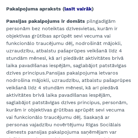
Pakalpojuma apraksts (
lasīt vairāk
)
Pansijas pakalpojums ir domāts
pilngadīgām
personām bez noteiktas dzīvesvietas, kurām ir
objektīvas grūtības aprūpēt sevi vecuma vai
funkcionālo traucējumu dēļ, nodrošināt mājokli,
uzraudzību, atbalstu pašaprūpes veikšanā līdz 4
stundām mēnesī, kā arī piedāvāt aktivitātes brīvā
laika pavadīšanas iespējām, saglabājot patstāvīgas
dzīves principus.Pansijas pakalpojuma ietvaros
nodrošina mājokli, uzraudzību, atbalstu pašaprūpes
veikšanā līdz 4 stundām mēnesī, kā arī piedāvā
aktivitātes brīvā laika pavadīšanas iespējām,
saglabājot patstāvīgas dzīves principus, personām,
kurām ir objektīvas grūtības aprūpēt sevi vecuma
vai funkcionālo traucējumu dēļ. Saskaņā ar
personas vajadzību novērtējumu Rīgas Sociālais
dienests pansijas pakalpojuma saņēmējam var