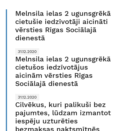
Melnsila ielas 2 ugunsgrēkā
cietušie iedzīvotāji aicināti
vērsties Rīgas Sociālajā
dienestā
31.12.2020
Melnsila ielas 2 ugunsgrēkā
cietušos iedzīvotājus
aicinām vērsties Rīgas
Sociālajā dienestā
31.12.2020
Cilvēkus, kuri palikuši bez
pajumtes, lūdzam izmantot
iespēju uzturēties
bezmaksas naktsmītnēs