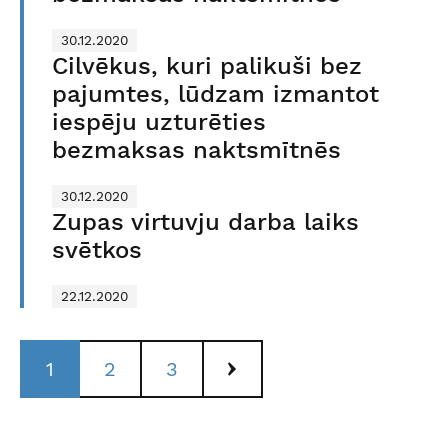
30.12.2020
Cilvēkus, kuri palikuši bez
pajumtes, lūdzam izmantot
iespēju uzturēties
bezmaksas naktsmītnēs
30.12.2020
Zupas virtuvju darba laiks
svētkos
22.12.2020
Lapu navigācija
Lapa
Lapa
Lapa
1
2
3