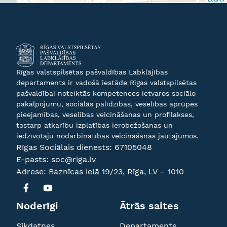
Rīgas valstspilsētas pašvaldības Labklājības
departaments ir vadošā iestāde Rīgas valstspilsētas
pašvaldībai noteiktās kompetences ietvaros sociālo
pakalpojumu, sociālās palīdzības, veselības aprūpes
pieejamības, veselības veicināšanas un profilakses,
tostarp atkarību izplatības ierobežošanas un
iedzīvotāju nodarbinātības veicināšanas jautājumos.
Rīgas Sociālais dienests:
67105048
E-pasts:
soc@riga.lv
Adrese: Baznīcas ielā 19/23, Rīga, LV – 1010
Noderīgi
Ātrās saites
Sīkdatnes
Departaments