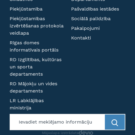
Piekļūstamība
Pašvaldības iestādes
Piekļūstamības
Sociālā palīdzība
izvērtēšanas protokola
Pakalpojumi
veidlapa
Kontakti
Rīgas domes
informatīvais portāls
RD Izglītības, kultūras
un sporta
departaments
RD Mājokļu un vides
departaments
LR Labklājības
ministrija
Mājaslapa izstrādata