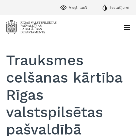
Viegli lasīt
Iestatījumi
Trauksmes
celšanas kārtība
Rīgas
valstspilsētas
pašvaldībā