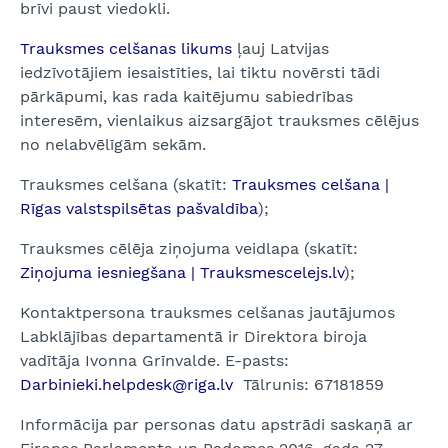
brīvi paust viedokli.
Trauksmes celšanas likums
ļauj Latvijas
iedzīvotājiem iesaistīties, lai tiktu novērsti tādi
pārkāpumi, kas rada kaitējumu sabiedrības
interesēm, vienlaikus aizsargājot trauksmes cēlējus
no nelabvēlīgām sekām.
Trauksmes celšana (skatīt:
Trauksmes celšana |
Rīgas valstspilsētas pašvaldība
);
Trauksmes cēlēja ziņojuma veidlapa (skatīt:
Ziņojuma iesniegšana | Trauksmescelejs.lv
);
Kontaktpersona trauksmes celšanas jautājumos
Labklājības departamentā ir Direktora biroja
vadītāja Ivonna Grīnvalde. E-pasts:
Darbinieki.helpdesk@riga.lv
Tālrunis: 67181859
Informācija par personas datu apstrādi saskaņā ar