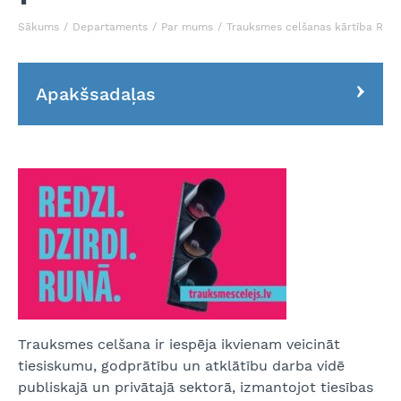
Sākums
Departaments
Par mums
Trauksmes celšanas kārtība Rīgas
Apakšsadaļas
Trauksmes celšana ir iespēja ikvienam veicināt
tiesiskumu, godprātību un atklātību darba vidē
publiskajā un privātajā sektorā, izmantojot tiesības