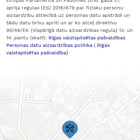
Eiropas Parlamenta un Padomes 2016. gada 27.
aprīļa regulas (ES) 2016/679 par fizisku personu
aizsardzību attiecībā uz personas datu apstrādi un
šādu datu brīvu apriti un ar ko atceļ direktīvu
95/46/EK (Vispārīgā datu aizsardzības regula) 13. un
14. pantu (skatīt:
Rīgas valstspilsētas pašvaldības
Personas datu aizsardzības politika | Rīgas
valstspilsētas pašvaldība)