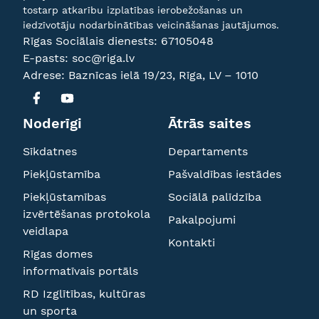
tostarp atkarību izplatības ierobežošanas un
iedzīvotāju nodarbinātības veicināšanas jautājumos.
Rīgas Sociālais dienests:
67105048
E-pasts:
soc@riga.lv
Adrese: Baznīcas ielā 19/23, Rīga, LV – 1010
Noderīgi
Ātrās saites
Sīkdatnes
Departaments
Piekļūstamība
Pašvaldības iestādes
Piekļūstamības
Sociālā palīdzība
izvērtēšanas protokola
Pakalpojumi
veidlapa
Kontakti
Rīgas domes
informatīvais portāls
RD Izglītības, kultūras
un sporta