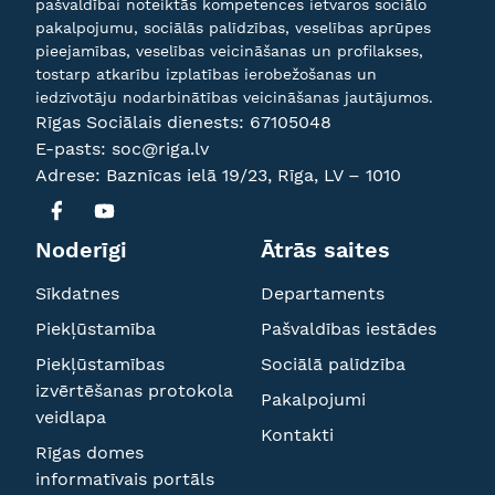
pašvaldībai noteiktās kompetences ietvaros sociālo
pakalpojumu, sociālās palīdzības, veselības aprūpes
pieejamības, veselības veicināšanas un profilakses,
tostarp atkarību izplatības ierobežošanas un
iedzīvotāju nodarbinātības veicināšanas jautājumos.
Rīgas Sociālais dienests:
67105048
E-pasts:
soc@riga.lv
Adrese: Baznīcas ielā 19/23, Rīga, LV – 1010
Noderīgi
Ātrās saites
Sīkdatnes
Departaments
Piekļūstamība
Pašvaldības iestādes
Piekļūstamības
Sociālā palīdzība
izvērtēšanas protokola
Pakalpojumi
veidlapa
Kontakti
Rīgas domes
informatīvais portāls