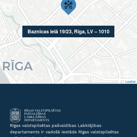
Baznīcas ielā 19/23, Rīga, LV – 1010
Leaflet
Rīgas valstspilsētas pašvaldības Labklājības
departaments ir vadošā iestāde Rīgas valstspilsētas