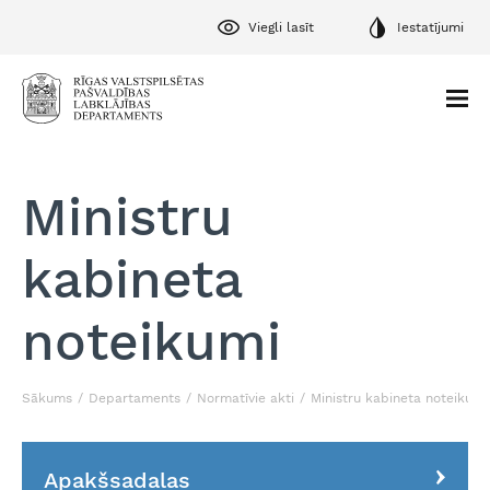
Viegli lasīt
Iestatījumi
Ministru
kabineta
noteikumi
Sākums
Departaments
Normatīvie akti
Ministru kabineta noteikumi
Apakšsadaļas