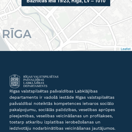
Baznīcas ielā 19/23, Rīga, LV – 1010
Leaflet
Rīgas valstspilsētas pašvaldības Labklājības
departaments ir vadošā iestāde Rīgas valstspilsētas
pašvaldībai noteiktās kompetences ietvaros sociālo
pakalpojumu, sociālās palīdzības, veselības aprūpes
pieejamības, veselības veicināšanas un profilakses,
tostarp atkarību izplatības ierobežošanas un
iedzīvotāju nodarbinātības veicināšanas jautājumos.