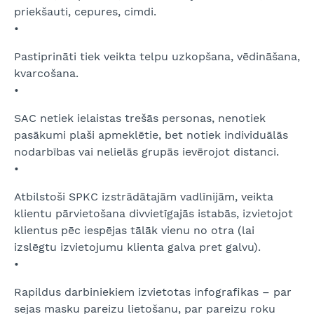
priekšauti, cepures, cimdi.
•
Pastiprināti tiek veikta telpu uzkopšana, vēdināšana,
kvarcošana.
•
SAC netiek ielaistas trešās personas, nenotiek
pasākumi plaši apmeklētie, bet notiek individuālās
nodarbības vai nelielās grupās ievērojot distanci.
•
Atbilstoši SPKC izstrādātajām vadlīnijām, veikta
klientu pārvietošana divvietīgajās istabās, izvietojot
klientus pēc iespējas tālāk vienu no otra (lai
izslēgtu izvietojumu klienta galva pret galvu).
•
Rapildus darbiniekiem izvietotas infografikas – par
sejas masku pareizu lietošanu, par pareizu roku