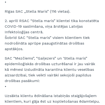
•
Rīgas SAC „Stella Maris” (116 vietas).
2. aprīlī RSAC “Stella maris” klientei tika konstatēta
COVID-19 saslimšana, viņa ārstējas Latvijas
Infektoloģijas centrā.
Šobrīd SAC “Stella maris” visiem klientiem tiek
nodrošināta aprūpe paaugstinātas drošības
apstākļos.
SAC “Mezčiems”, “Gaiļezers” un ‘Stella maris”
epidemiloģiskās drošības uzturēšanai ir jau vairāk
kā mēnesi izsludināta karantīna klientu veselības
aizsardzībai, tiek veikti vairāki sekojoši papildus
drošības pasākumi:
•
Uzsākta klientu ēdināšana istabiņās staigājošajiem
klientiem, kuri gāja ēst uz koplietošanas ēdamtelpu.