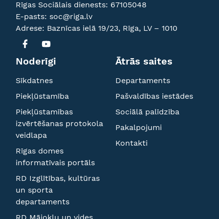
Rīgas Sociālais dienests:
67105048
E-pasts:
soc@riga.lv
Adrese: Baznīcas ielā 19/23, Rīga, LV – 1010
Noderīgi
Ātrās saites
Sīkdatnes
Departaments
Piekļūstamība
Pašvaldības iestādes
Piekļūstamības
Sociālā palīdzība
izvērtēšanas protokola
Pakalpojumi
veidlapa
Kontakti
Rīgas domes
informatīvais portāls
RD Izglītības, kultūras
un sporta
departaments
RD Mājokļu un vides