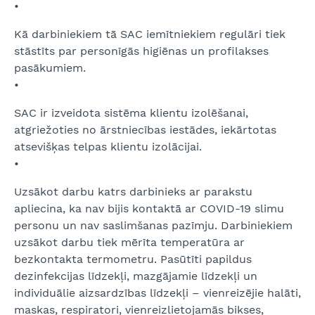
•
Kā darbiniekiem tā SAC iemītniekiem regulāri tiek
stāstīts par personīgās higiēnas un profilakses
pasākumiem.
•
SAC ir izveidota sistēma klientu izolēšanai,
atgriežoties no ārstniecības iestādes, iekārtotas
atsevišķas telpas klientu izolācijai.
•
Uzsākot darbu katrs darbinieks ar parakstu
apliecina, ka nav bijis kontaktā ar COVID-19 slimu
personu un nav saslimšanas pazīmju. Darbiniekiem
uzsākot darbu tiek mērīta temperatūra ar
bezkontakta termometru. Pasūtīti papildus
dezinfekcijas līdzekļi, mazgājamie līdzekļi un
individuālie aizsardzības līdzekļi – vienreizējie halāti,
maskas, respiratori, vienreizlietojamās bikses,