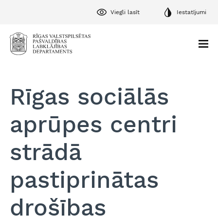
Viegli lasīt
Iestatījumi
Rīgas sociālās
aprūpes centri
strādā
pastiprinātas
drošības