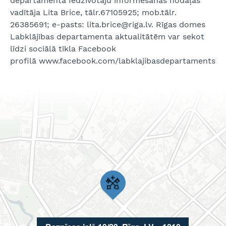
departamenta Iedzīvotāju informēšanas nodaļas
vadītāja Lita Brice, tālr.67105925; mob.tālr.
26385691; e-pasts: lita.brice@riga.lv. Rīgas domes
Labklājības departamenta aktualitātēm var sekot
līdzi sociālā tīkla Facebook
profilā www.facebook.com/labklajibasdepartaments