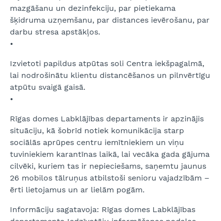
mazgāšanu un dezinfekciju, par pietiekama
šķidruma uzņemšanu, par distances ievērošanu, par
darbu stresa apstākļos.
•
Izvietoti papildus atpūtas soli Centra iekšpagalmā,
lai nodrošinātu klientu distancēšanos un pilnvērtīgu
atpūtu svaigā gaisā.
•
Rīgas domes Labklājības departaments ir apzinājis
situāciju, kā šobrīd notiek komunikācija starp
sociālās aprūpes centru iemītniekiem un viņu
tuviniekiem karantīnas laikā, lai vecāka gada gājuma
cilvēki, kuriem tas ir nepieciešams, saņemtu jaunus
26 mobilos tālruņus atbilstoši senioru vajadzībām –
ērti lietojamus un ar lielām pogām.
Informāciju sagatavoja: Rīgas domes Labklājības