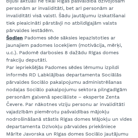
bijuši aktuāli ne tikai Rīgas pašvaldībā dzīvojošām
personām ar invaliditāti, bet arī personām ar
invaliditāti visā valstī. Šādu jautājumu izskatīšanai
tiek pieaicināti pārstāvji no atbildīgajām valsts
pārvaldes iestādēm.
Šodien
Padomes sēde sāksies iepazīstoties ar
jaunajiem padomes locekļiem (motivācija, mērķi,
u.c.). Padomē darbosies 8 dažādu Rīgas domes
frakciju deputāti.
Par iepriekšējās Padomes sēdes lēmumu izpildi
informēs RD Labklājības departamenta Sociālās
pārvaldes Sociālo pakalpojumu administrēšanas
nodaļas Sociālo pakalpojumu sektora pilngadīgām
personām galvenā speciāliste – eksperte Zenta
Čevere. Par nākotnes vīziju personu ar invaliditāti
vajadzībām piemērotu pašvaldības mājokļu
nodrošināšanā stāstīs Rīgas domes Mājokļu un vides
departamenta Dzīvokļu pārvaldes priekšniece
Mārīte Javorska un Rīgas domes Sociālo jautājumu