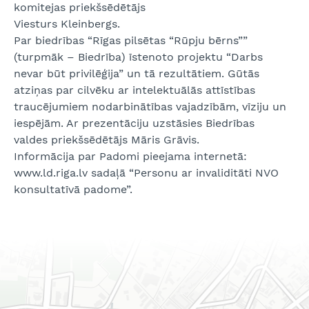
komitejas priekšsēdētājs
Viesturs Kleinbergs.
Par biedrības “Rīgas pilsētas “Rūpju bērns””
(turpmāk – Biedrība) īstenoto projektu “Darbs
nevar būt privilēģija” un tā rezultātiem. Gūtās
atziņas par cilvēku ar intelektuālās attīstības
traucējumiem nodarbinātības vajadzībām, vīziju un
iespējām. Ar prezentāciju uzstāsies Biedrības
valdes priekšsēdētājs Māris Grāvis.
Informācija par Padomi pieejama internetā:
www.ld.riga.lv sadaļā “Personu ar invaliditāti NVO
konsultatīvā padome”.