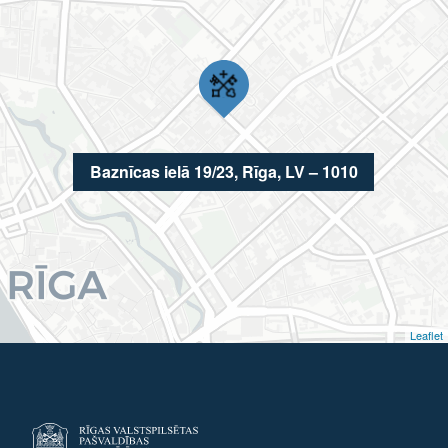
Baznīcas ielā 19/23, Rīga, LV – 1010
Leaflet