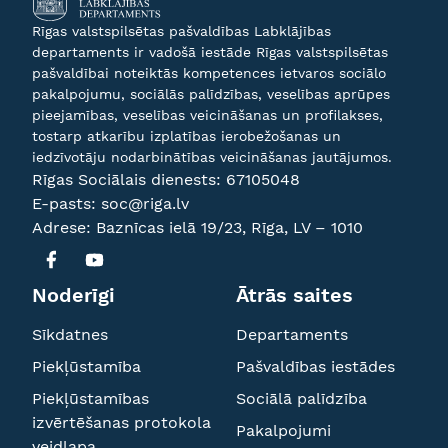
Rīgas valstspilsētas pašvaldības Labklājības
departaments ir vadošā iestāde Rīgas valstspilsētas
pašvaldībai noteiktās kompetences ietvaros sociālo
pakalpojumu, sociālās palīdzības, veselības aprūpes
pieejamības, veselības veicināšanas un profilakses,
tostarp atkarību izplatības ierobežošanas un
iedzīvotāju nodarbinātības veicināšanas jautājumos.
Rīgas Sociālais dienests:
67105048
E-pasts:
soc@riga.lv
Adrese: Baznīcas ielā 19/23, Rīga, LV – 1010
Noderīgi
Ātrās saites
Sīkdatnes
Departaments
Piekļūstamība
Pašvaldības iestādes
Piekļūstamības
Sociālā palīdzība
izvērtēšanas protokola
Pakalpojumi
veidlapa