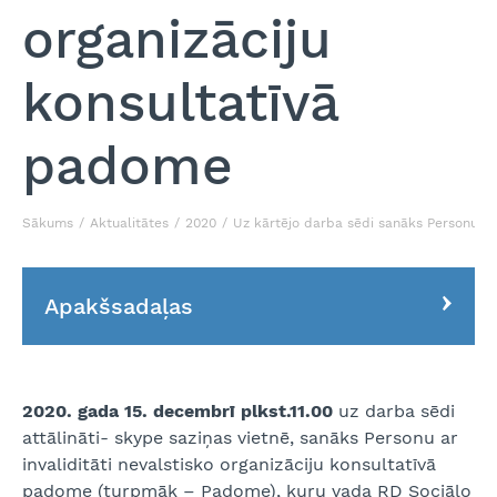
organizāciju
konsultatīvā
padome
Sākums
Aktualitātes
2020
Uz kārtējo darba sēdi sanāks Personu ar 
Apakšsadaļas
2020. gada 15. decembrī plkst.11.00
uz darba sēdi
attālināti- skype saziņas vietnē, sanāks Personu ar
invaliditāti nevalstisko organizāciju konsultatīvā
padome (turpmāk – Padome), kuru vada RD Sociālo