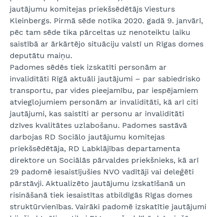
jautājumu komitejas priekšsēdētājs Viesturs
Kleinbergs. Pirmā sēde notika 2020. gadā 9. janvārī,
pēc tam sēde tika pārceltas uz nenoteiktu laiku
saistībā ar ārkārtējo situāciju valstī un Rīgas domes
deputātu maiņu.
Padomes sēdēs tiek izskatīti personām ar
invaliditāti Rīgā aktuāli jautājumi – par sabiedrisko
transportu, par vides pieejamību, par iespējamiem
atvieglojumiem personām ar invaliditāti, kā arī citi
jautājumi, kas saistīti ar personu ar invaliditāti
dzīves kvalitātes uzlabošanu. Padomes sastāvā
darbojas RD Sociālo jautājumu komitejas
priekšsēdētāja, RD Labklājības departamenta
direktore un Sociālās pārvaldes priekšnieks, kā arī
29 padomē iesaistījušies NVO vadītāji vai deleģēti
pārstāvji. Aktualizēto jautājumu izskatīšanā un
risināšanā tiek iesaistītas atbildīgās Rīgas domes
struktūrvienības. Vairāki padomē izskatītie jautājumi