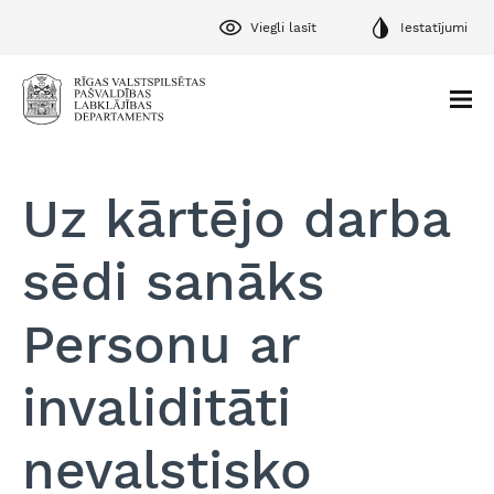
Viegli lasīt
Iestatījumi
Uz kārtējo darba
sēdi sanāks
Personu ar
invaliditāti
nevalstisko