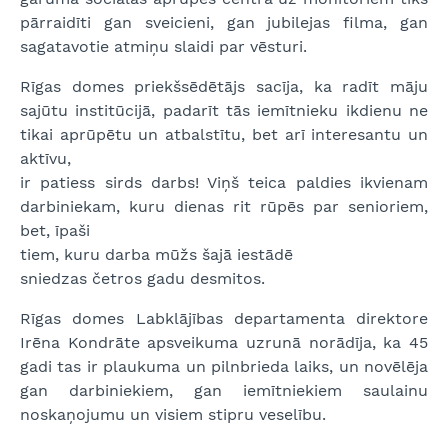
pārraidīti gan sveicieni, gan jubilejas filma, gan
sagatavotie atmiņu slaidi par vēsturi.
Rīgas domes priekšsēdētājs sacīja, ka radīt māju
sajūtu institūcijā, padarīt tās iemītnieku ikdienu ne
tikai aprūpētu un atbalstītu, bet arī interesantu un
aktīvu,
ir patiess sirds darbs! Viņš teica paldies ikvienam
darbiniekam, kuru dienas rit rūpēs par senioriem,
bet, īpaši
tiem, kuru darba mūžs šajā iestādē
sniedzas četros gadu desmitos.
Rīgas domes Labklājības departamenta direktore
Irēna Kondrāte apsveikuma uzrunā norādīja, ka 45
gadi tas ir plaukuma un pilnbrieda laiks, un novēlēja
gan darbiniekiem, gan iemītniekiem saulainu
noskaņojumu un visiem stipru veselību.