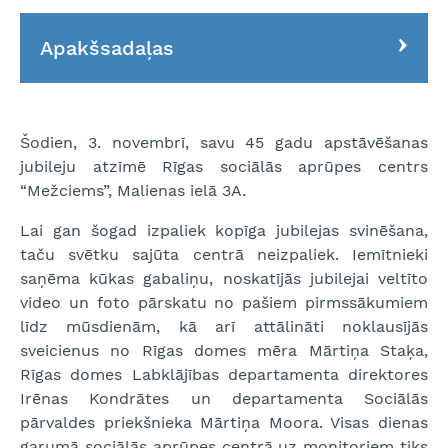
Apakšsadaļas
Šodien, 3. novembrī, savu 45 gadu apstāvēšanas
jubileju atzīmē Rīgas sociālās aprūpes centrs
“Mežciems”, Malienas ielā 3A.
Lai gan šogad izpaliek kopīga jubilejas svinēšana,
taču svētku sajūta centrā neizpaliek. Iemītnieki
saņēma kūkas gabaliņu, noskatījās jubilejai veltīto
video un foto pārskatu no pašiem pirmssākumiem
līdz mūsdienām, kā arī attālināti noklausījās
sveicienus no Rīgas domes mēra Mārtiņa Staķa,
Rīgas domes Labklājības departamenta direktores
Irēnas Kondrātes un departamenta Sociālās
pārvaldes priekšnieka Mārtiņa Moora. Visas dienas
garumā sociālās aprūpes centrā uz monitoriem tiks