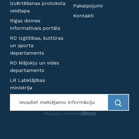
izvērtēšanas protokola
Pakalpojumi
veidlapa
Kontakti
Rīgas domes
informatīvais portāls
RD Izglītības, kultūras
un sporta
departaments
RD Mājokļu un vides
departaments
LR Labklājības
ministrija
Mājaslapa izstrādata