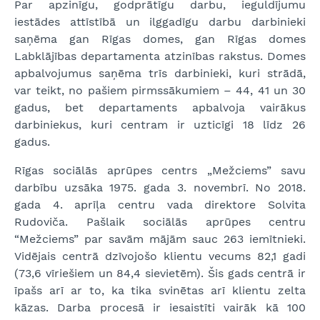
Par apzinīgu, godprātīgu darbu, ieguldījumu
iestādes attīstībā un ilggadīgu darbu darbinieki
saņēma gan Rīgas domes, gan Rīgas domes
Labklājības departamenta atzinības rakstus. Domes
apbalvojumus saņēma trīs darbinieki, kuri strādā,
var teikt, no pašiem pirmssākumiem – 44, 41 un 30
gadus, bet departaments apbalvoja vairākus
darbiniekus, kuri centram ir uzticīgi 18 līdz 26
gadus.
Rīgas sociālās aprūpes centrs „Mežciems” savu
darbību uzsāka 1975. gada 3. novembrī. No 2018.
gada 4. aprīļa centru vada direktore Solvita
Rudoviča. Pašlaik sociālās aprūpes centru
“Mežciems” par savām mājām sauc 263 iemītnieki.
Vidējais centrā dzīvojošo klientu vecums 82,1 gadi
(73,6 vīriešiem un 84,4 sievietēm). Šis gads centrā ir
īpašs arī ar to, ka tika svinētas arī klientu zelta
kāzas. Darba procesā ir iesaistīti vairāk kā 100