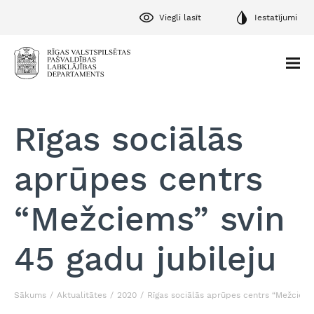
Viegli lasīt
Iestatījumi
Rīgas sociālās
aprūpes centrs
“Mežciems” svin
45 gadu jubileju
Sākums
Aktualitātes
2020
Rīgas sociālās aprūpes centrs “Mežciems”