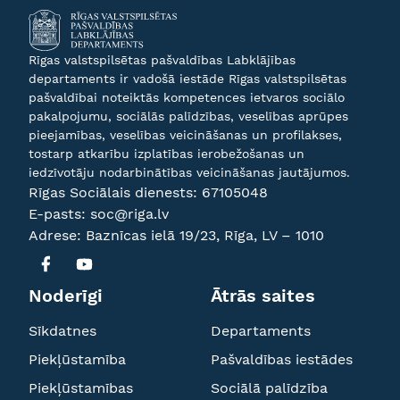
Rīgas valstspilsētas pašvaldības Labklājības
departaments ir vadošā iestāde Rīgas valstspilsētas
pašvaldībai noteiktās kompetences ietvaros sociālo
pakalpojumu, sociālās palīdzības, veselības aprūpes
pieejamības, veselības veicināšanas un profilakses,
tostarp atkarību izplatības ierobežošanas un
iedzīvotāju nodarbinātības veicināšanas jautājumos.
Rīgas Sociālais dienests:
67105048
E-pasts:
soc@riga.lv
Adrese: Baznīcas ielā 19/23, Rīga, LV – 1010
Noderīgi
Ātrās saites
Sīkdatnes
Departaments
Piekļūstamība
Pašvaldības iestādes
Piekļūstamības
Sociālā palīdzība