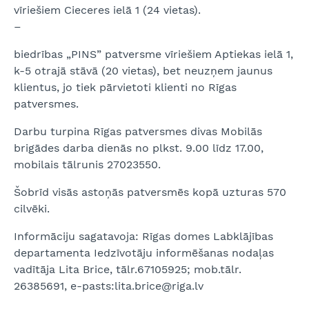
vīriešiem Cieceres ielā 1 (24 vietas).
–
biedrības „PINS” patversme vīriešiem Aptiekas ielā 1,
k-5 otrajā stāvā (20 vietas), bet neuzņem jaunus
klientus, jo tiek pārvietoti klienti no Rīgas
patversmes.
Darbu turpina Rīgas patversmes divas Mobilās
brigādes darba dienās no plkst. 9.00 līdz 17.00,
mobilais tālrunis 27023550.
Šobrīd visās astoņās patversmēs kopā uzturas 570
cilvēki.
Informāciju sagatavoja: Rīgas domes Labklājības
departamenta Iedzīvotāju informēšanas nodaļas
vadītāja Lita Brice, tālr.67105925; mob.tālr.
26385691, e-pasts:lita.brice@riga.lv