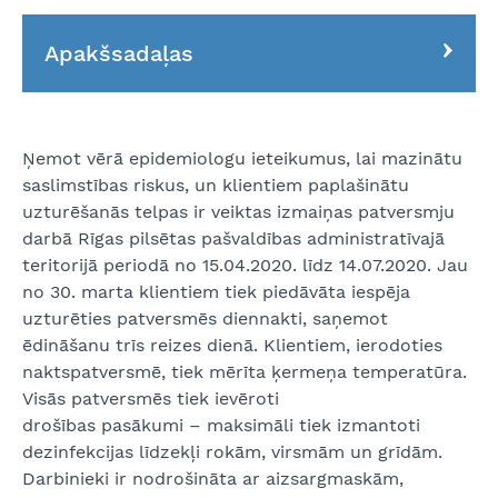
Apakšsadaļas
Ņemot vērā epidemiologu ieteikumus, lai mazinātu
saslimstības riskus, un klientiem paplašinātu
uzturēšanās telpas ir veiktas izmaiņas patversmju
darbā Rīgas pilsētas pašvaldības administratīvajā
teritorijā periodā no 15.04.2020. līdz 14.07.2020. Jau
no 30. marta klientiem tiek piedāvāta iespēja
uzturēties patversmēs diennakti, saņemot
ēdināšanu trīs reizes dienā. Klientiem, ierodoties
naktspatversmē, tiek mērīta ķermeņa temperatūra.
Visās patversmēs tiek ievēroti
drošības pasākumi – maksimāli tiek izmantoti
dezinfekcijas līdzekļi rokām, virsmām un grīdām.
Darbinieki ir nodrošināta ar aizsargmaskām,