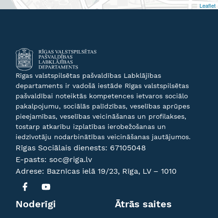
Leaflet
Rīgas valstspilsētas pašvaldības Labklājības
departaments ir vadošā iestāde Rīgas valstspilsētas
pašvaldībai noteiktās kompetences ietvaros sociālo
pakalpojumu, sociālās palīdzības, veselības aprūpes
pieejamības, veselības veicināšanas un profilakses,
tostarp atkarību izplatības ierobežošanas un
iedzīvotāju nodarbinātības veicināšanas jautājumos.
Rīgas Sociālais dienests:
67105048
E-pasts:
soc@riga.lv
Adrese: Baznīcas ielā 19/23, Rīga, LV – 1010
Noderīgi
Ātrās saites