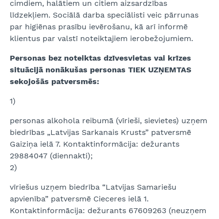
cimdiem, halātiem un citiem aizsardzības
līdzekļiem. Sociālā darba speciālisti veic pārrunas
par higiēnas prasību ievērošanu, kā arī informē
klientus par valstī noteiktajiem ierobežojumiem.
Personas bez noteiktas dzīvesvietas vai krīzes
situācijā nonākušas personas TIEK UZŅEMTAS
sekojošās patversmēs:
1)
personas alkohola reibumā (vīrieši, sievietes) uzņem
biedrības „Latvijas Sarkanais Krusts” patversmē
Gaiziņa ielā 7. Kontaktinformācija: dežurants
29884047 (diennakti);
2)
vīriešus uzņem biedrība “Latvijas Samariešu
apvienība” patversmē Cieceres ielā 1.
Kontaktinformācija: dežurants 67609263 (neuzņem