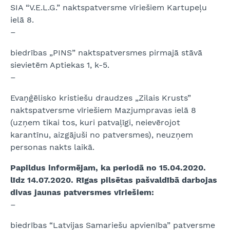
SIA “V.E.L.G.” naktspatversme vīriešiem Kartupeļu
ielā 8.
–
biedrības „PINS” naktspatversmes pirmajā stāvā
sievietēm Aptiekas 1, k-5.
–
Evaņģēlisko kristiešu draudzes „Zilais Krusts”
naktspatversme vīriešiem Mazjumpravas ielā 8
(uzņem tikai tos, kuri patvaļīgi, neievērojot
karantīnu, aizgājuši no patversmes), neuzņem
personas nakts laikā.
Papildus informējam, ka periodā no 15.04.2020.
līdz 14.07.2020. Rīgas pilsētas pašvaldībā darbojas
divas jaunas patversmes vīriešiem:
–
biedrības “Latvijas Samariešu apvienība” patversme