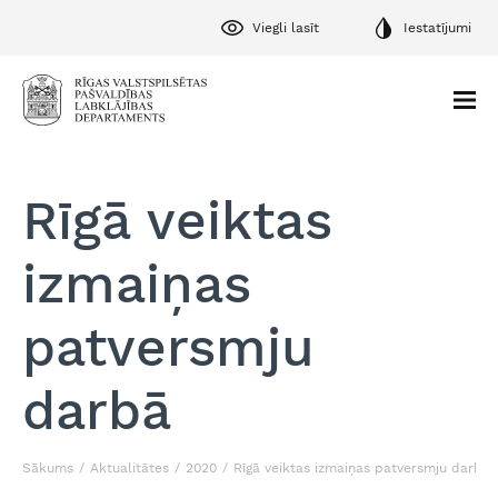
Viegli lasīt
Iestatījumi
Rīgā veiktas
izmaiņas
patversmju
darbā
Sākums
Aktualitātes
2020
Rīgā veiktas izmaiņas patversmju darbā