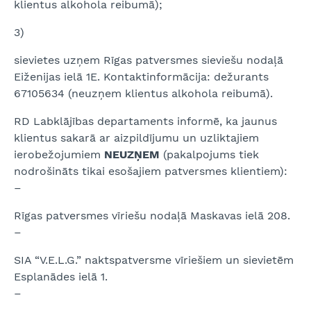
klientus alkohola reibumā);
3)
sievietes uzņem Rīgas patversmes sieviešu nodaļā
Eiženijas ielā 1E. Kontaktinformācija: dežurants
67105634 (neuzņem klientus alkohola reibumā).
RD Labklājības departaments informē, ka jaunus
klientus sakarā ar aizpildījumu un uzliktajiem
ierobežojumiem
NEUZŅEM
(pakalpojums tiek
nodrošināts tikai esošajiem patversmes klientiem):
–
Rīgas patversmes vīriešu nodaļā Maskavas ielā 208.
–
SIA “V.E.L.G.” naktspatversme vīriešiem un sievietēm
Esplanādes ielā 1.
–