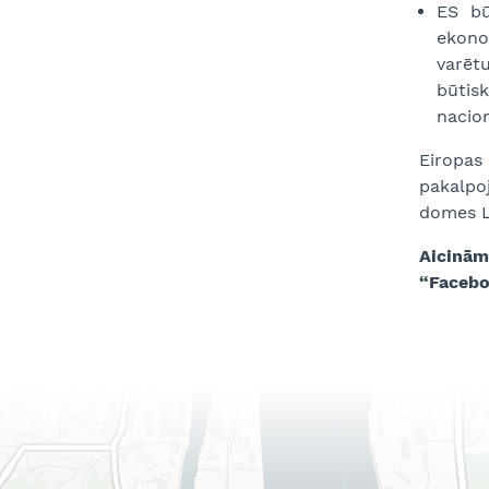
ES bū
ekonom
varēt
būtisk
nacion
Eiropas 
pakalpo
domes L
Aicinām
“Facebo