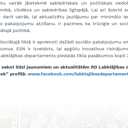
tu vairāk jāietekmē sabiedriskais un politiskais vied
ikā, cilvēkos un sabiedrības ilgtspējā. Lai arī šobrīd s
u darīt vairāk, lai aktualizētu jautājumu par minimālo 
o pakalpojumu atzīšanu. Ir pazīmes, ka trūcīgie un sociā
ālajā politikā.
Sociālajā tīklā ir apvienoti dažādi sociālo pakalpojumu sn
jumus. ESN ir izveidots, lai apgūtu inovatīvus risināju
abklājības departaments piedalās tīkla pasākumos kopš 2
 sekot līdzi jaunumiem un aktualitātēm RD Labklājības de
ok” profilā:
www.facebook.com/labklajibasdepartamen