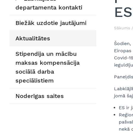
ES
departamenta kontakti
Biežāk uzdotie jautājumi
Sākums
Aktualitātes
Šodien,
Eiropas 
Stipendija un mācību
Covid-19
maksas kompensācija
ieguldīj
sociālā darba
Paneļdis
speciālistiem
Labklāj
Noderīgas saites
jomā šaj
ES ir 
Reģion
pašva
nekā c