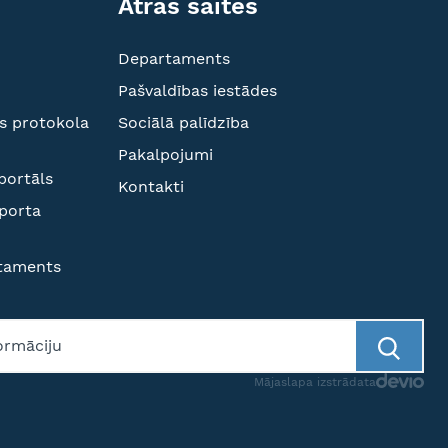
Ātrās saites
Departaments
Pašvaldības iestādes
s protokola
Sociālā palīdzība
Pakalpojumi
portāls
Kontakti
sporta
rtaments
Mājaslapa izstrādata