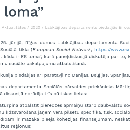
 loma”
Aktualitātes
2020
Labklājības departaments piedalījās Eiropa
 25. jūnijā, Rīgas domes Labklājības departamenta Soci
Sociālā tīkla (
European Social Network
,
https://www.es
: kāda ir ES loma”, kurā paneļdiskusijā diskutēja par to, 
umu sociālo pakalpojumu atbalstīšanā.
kusijā piedalījās arī pārstāvji no Dānijas, Beļģijas, Spāni
ības departamenta Sociālās pārvaldes priekšnieks Mārt
ā diskusijā norādīja trīs būtiskas lietas:
jāturpina atbalstīt pieredzes apmaiņu starp dalībvalstu s
u līdzsvarošanā jāņem vērā pilsētu specifika, t.sk. sociāl
ldībām ir mazāka pieeja kohēzijas finansējumam, neskat
itus reģionus;