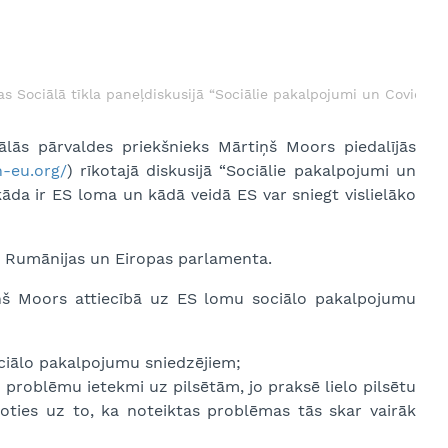
s Sociālā tīkla paneļdiskusijā “Sociālie pakalpojumi un Covid-19
ālās pārvaldes priekšnieks Mārtiņš Moors piedalījās
n-eu.org/
) rīkotajā diskusijā “Sociālie pakalpojumi un
kāda ir ES loma un kādā veidā ES var sniegt vislielāko
jas, Rumānijas un Eiropas parlamenta.
iņš Moors attiecībā uz ES lomu sociālo pakalpojumu
ociālo pakalpojumu sniedzējiem;
o problēmu ietekmi uz pilsētām, jo praksē lielo pilsētu
oties uz to, ka noteiktas problēmas tās skar vairāk