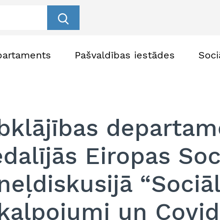
partaments
Pašvaldības iestādes
Soci
bklājības departam
edalījās Eiropas Soci
neļdiskusijā “Sociāl
kalpojumi un Covid-