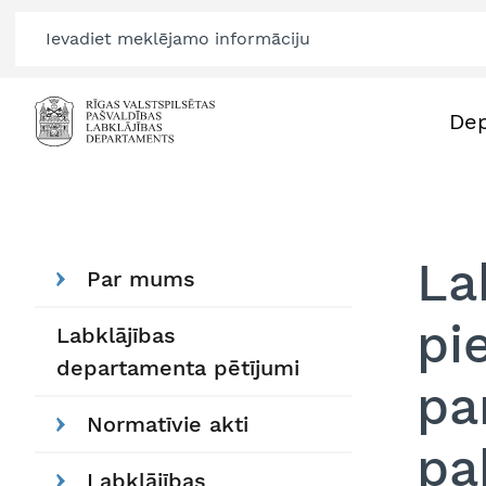
De
La
Par mums
pi
Labklājības
departamenta pētījumi
pa
Normatīvie akti
pa
Labklājības