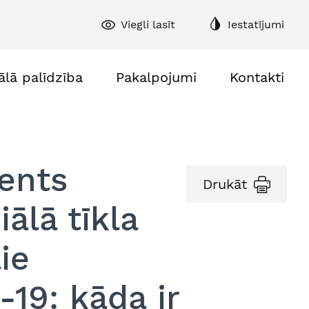
Viegli lasīt
Iestatījumi
ālā palīdzība
Pakalpojumi
Kontakti
ents
Drukāt
ālā tīkla
ie
19: kāda ir