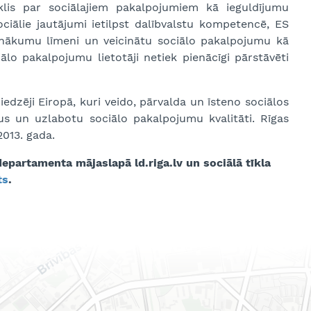
oklis par sociālajiem pakalpojumiem kā ieguldījumu
ociālie jautājumi ietilpst dalībvalstu kompetencē, ES
ienākumu līmeni un veicinātu sociālo pakalpojumu kā
lo pakalpojumu lietotāji netiek pienācīgi pārstāvēti
iedzēji Eiropā, kuri veido, pārvalda un īsteno sociālos
mus un uzlabotu sociālo pakalpojumu kvalitāti. Rīgas
013. gada.
partamenta mājaslapā ld.riga.lv un sociālā tīkla
ts
.