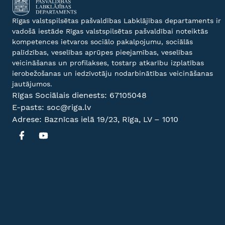
Rīgas valstspilsētas pašvaldības Labklājības departaments ir
vadošā iestāde Rīgas valstspilsētas pašvaldībai noteiktās
kompetences ietvaros sociālo pakalpojumu, sociālās
palīdzības, veselības aprūpes pieejamības, veselības
veicināšanas un profilakses, tostarp atkarību izplatības
ierobežošanas un iedzīvotāju nodarbinātības veicināšanas
jautājumos.
Rīgas Sociālais dienests:
67105048
E-pasts:
soc@riga.lv
Adrese: Baznīcas ielā 19/23, Rīga, LV – 1010