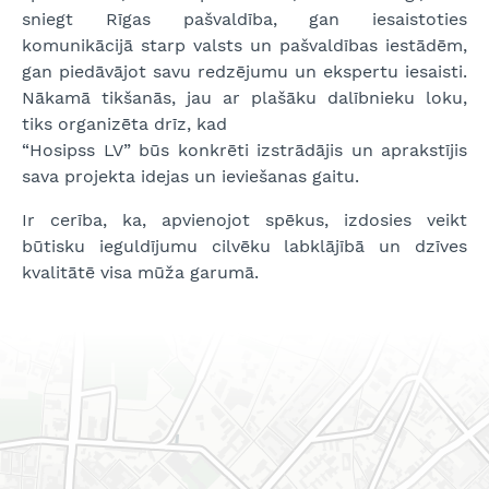
sniegt Rīgas pašvaldība, gan iesaistoties
komunikācijā starp valsts un pašvaldības iestādēm,
gan piedāvājot savu redzējumu un ekspertu iesaisti.
Nākamā tikšanās, jau ar plašāku dalībnieku loku,
tiks organizēta drīz, kad
“Hosipss LV” būs konkrēti izstrādājis un aprakstījis
sava projekta idejas un ieviešanas gaitu.
Ir cerība, ka, apvienojot spēkus, izdosies veikt
būtisku ieguldījumu cilvēku labklājībā un dzīves
kvalitātē visa mūža garumā.