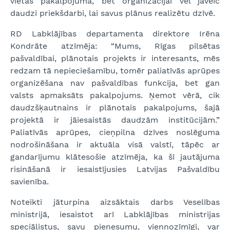
vietas pakalpojumā, bet organizācijai vēl jāveic
daudzi priekšdarbi, lai savus plānus realizētu dzīvē.
RD Labklājības departamenta direktore Irēna
Kondrāte atzīmēja: “Mums, Rīgas pilsētas
pašvaldībai, plānotais projekts ir interesants, mēs
redzam tā nepieciešamību, tomēr paliatīvās aprūpes
organizēšana nav pašvaldības funkcija, bet gan
valsts apmaksāts pakalpojums. Ņemot vērā, cik
daudzšķautnains ir plānotais pakalpojums, šajā
projektā ir jāiesaistās daudzām institūcijām.”
Paliatīvās aprūpes, cieņpilna dzīves noslēguma
nodrošināšana ir aktuāla visā valstī, tāpēc ar
gandarījumu klātesošie atzīmēja, ka šī jautājuma
risināšanā ir iesaistījusies Latvijas Pašvaldību
savienība.
Noteikti jāturpina aizsāktais darbs Veselības
ministrijā, iesaistot arī Labklājības ministrijas
speciālistus, savu pienesumu, viennozīmīgi, var