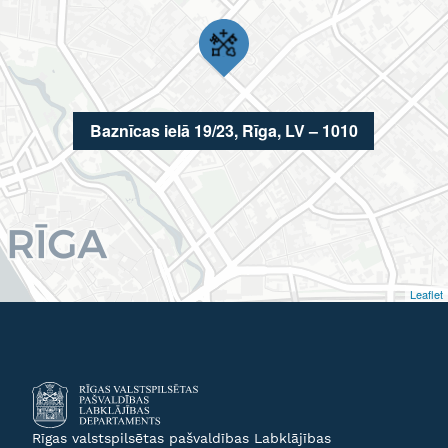
Baznīcas ielā 19/23, Rīga, LV – 1010
Leaflet
Rīgas valstspilsētas pašvaldības Labklājības