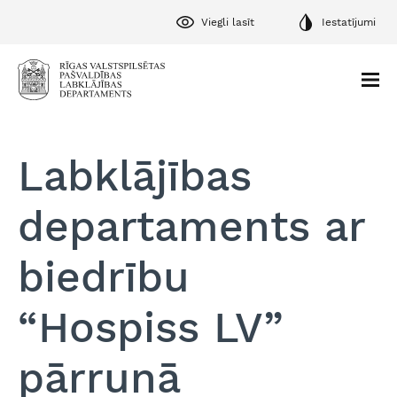
Viegli lasīt
Iestatījumi
Labklājības
departaments ar
biedrību
“Hospiss LV”
pārrunā