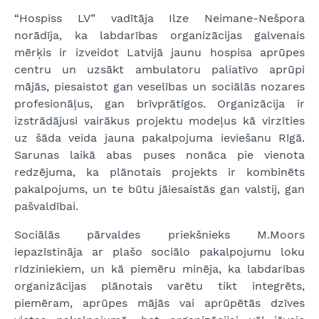
“Hospiss LV” vadītāja Ilze Neimane-Nešpora
norādīja, ka labdarības organizācijas galvenais
mērķis ir izveidot Latvijā jaunu hospisa aprūpes
centru un uzsākt ambulatoru paliatīvo aprūpi
mājās, piesaistot gan veselības un sociālās nozares
profesionāļus, gan brīvprātīgos. Organizācija ir
izstrādājusi vairākus projektu modeļus kā virzīties
uz šāda veida jauna pakalpojuma ieviešanu Rīgā.
Sarunas laikā abas puses nonāca pie vienota
redzējuma, ka plānotais projekts ir kombinēts
pakalpojums, un te būtu jāiesaistās gan valstij, gan
pašvaldībai.
Sociālās pārvaldes priekšnieks M.Moors
iepazīstināja ar plašo sociālo pakalpojumu loku
rīdziniekiem, un kā piemēru minēja, ka labdarības
organizācijas plānotais varētu tikt integrēts,
piemēram, aprūpes mājās vai aprūpētās dzīves