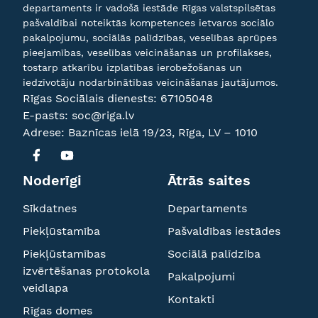
departaments ir vadošā iestāde Rīgas valstspilsētas
pašvaldībai noteiktās kompetences ietvaros sociālo
pakalpojumu, sociālās palīdzības, veselības aprūpes
pieejamības, veselības veicināšanas un profilakses,
tostarp atkarību izplatības ierobežošanas un
iedzīvotāju nodarbinātības veicināšanas jautājumos.
Rīgas Sociālais dienests:
67105048
E-pasts:
soc@riga.lv
Adrese: Baznīcas ielā 19/23, Rīga, LV – 1010
Noderīgi
Ātrās saites
Sīkdatnes
Departaments
Piekļūstamība
Pašvaldības iestādes
Piekļūstamības
Sociālā palīdzība
izvērtēšanas protokola
Pakalpojumi
veidlapa
Kontakti
Rīgas domes