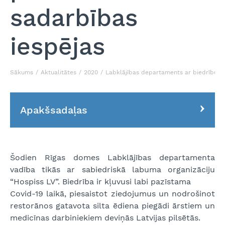
sadarbības
iespējas
Sākums
Aktualitātes
2020
Labklājības departaments ar biedrību “
Apakšsadaļas
Šodien Rīgas domes Labklājības departamenta
vadība tikās ar sabiedriskā labuma organizāciju
“Hospiss LV”. Biedrība ir kļuvusi labi pazīstama
Covid-19 laikā, piesaistot ziedojumus un nodrošinot
restorānos gatavota silta ēdiena piegādi ārstiem un
medicīnas darbiniekiem deviņās Latvijas pilsētās.