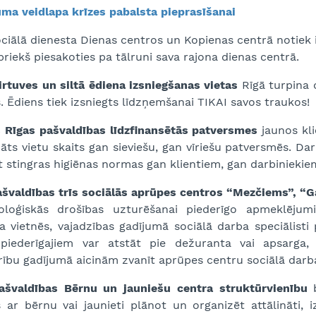
uma veidlapa krīzes pabalsta pieprasīšanai
ciālā dienesta Dienas centros un Kopienas centrā notiek 
priekš piesakoties pa tālruni sava rajona dienas centrā.
irtuves un siltā ēdiena izsniegšanas vietas
Rīgā turpina d
. Ēdiens tiek izsniegts līdzņemšanai TIKAI savos traukos!
 Rīgas pašvaldības līdzfinansētās patversmes
jaunos kli
āts vietu skaits gan sieviešu, gan vīriešu patversmēs. Da
t stingras higiēnas normas gan klientiem, gan darbiniekie
ašvaldības trīs sociālās aprūpes centros “Mezčiems”, “Ga
oloģiskās drošības uzturēšanai piederīgo apmeklējumi 
a vietnēs, vajadzības gadījumā sociālā darba speciālisti
piederīgajiem var atstāt pie dežuranta vai apsarga,
ību gadījumā aicinām zvanīt aprūpes centru sociālā darba
ašvaldības Bērnu un jauniešu centra struktūrvienību
b
s ar bērnu vai jaunieti plānot un organizēt attālināti, 