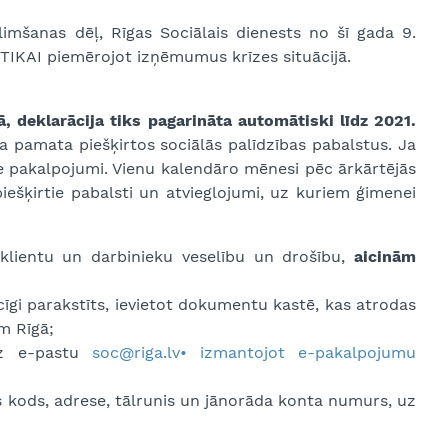
limšanas dēļ, Rīgas Sociālais dienests no šī gada 9.
 TIKAI piemērojot izņēmumus krīzes situācijā.
, deklarācija tiks pagarināta automātiski līdz 2021.
 pamata piešķirtos sociālās palīdzības pabalstus. Ja
lie pakalpojumi. Vienu kalendāro mēnesi pēc ārkārtējās
piešķirtie pabalsti un atvieglojumi, uz kuriem ģimenei
 klientu un darbinieku veselību un drošību,
aicinām
cīgi parakstīts, ievietot dokumentu kastē, kas atrodas
m Rīgā;
uz e-pastu
soc@riga.lv• izmantojot e-pakalpojumu
 kods, adrese, tālrunis un jānorāda konta numurs, uz