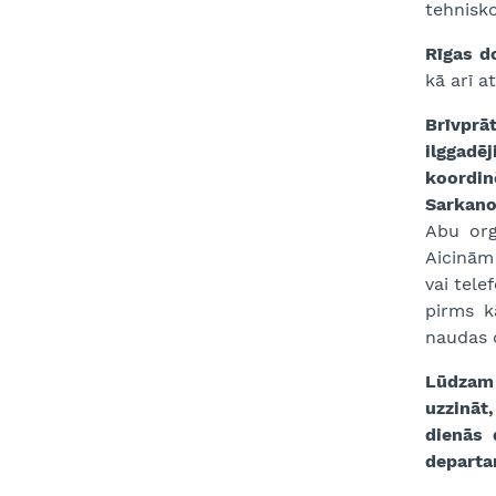
tehnisko
Rīgas d
kā arī a
Brīvprā
ilggad
koordin
Sarkano
Abu org
Aicinām 
vai tele
pirms k
naudas 
Lūdzam 
uzzināt
dienās 
departa