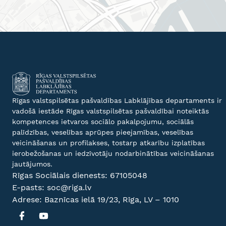
Rīgas valstspilsētas pašvaldības Labklājības departaments ir
vadošā iestāde Rīgas valstspilsētas pašvaldībai noteiktās
kompetences ietvaros sociālo pakalpojumu, sociālās
palīdzības, veselības aprūpes pieejamības, veselības
veicināšanas un profilakses, tostarp atkarību izplatības
ierobežošanas un iedzīvotāju nodarbinātības veicināšanas
jautājumos.
Rīgas Sociālais dienests:
67105048
E-pasts:
soc@riga.lv
Adrese: Baznīcas ielā 19/23, Rīga, LV – 1010