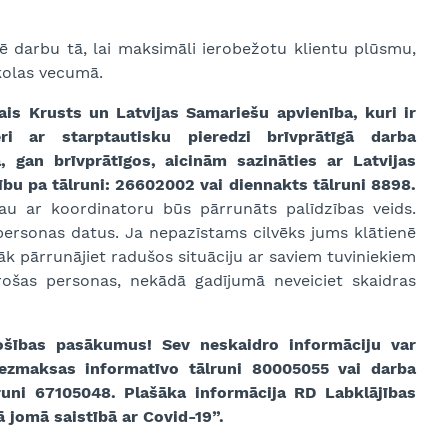
ē darbu tā, lai maksimāli ierobežotu klientu plūsmu,
skolas vecumā.
ais Krusts un Latvijas Samariešu apvienība, kuri ir
ri ar starptautisku pieredzi brīvprātīgā darba
 gan brīvprātīgos, aicinām sazināties ar Latvijas
ību pa tālruni: 26602002 vai diennakts tālruni 8898.
jau ar koordinatoru būs pārrunāts palīdzības veids.
personas datus. Ja nepazīstams cilvēks jums klātienē
bāk pārrunājiet radušos situāciju ar saviem tuviniekiem
rošas personas, nekādā gadījumā neveiciet skaidras
ošības pasākumus! Sev neskaidro informāciju var
ezmaksas informatīvo tālruni 80005055 vai darba
runi 67105048. Plašāka informācija RD Labklājības
ā jomā saistībā ar Covid-19”.