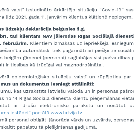
rā valstī izsludināto ārkārtējo situāciju “Covid-19” sas
 līdz 2021. gada 11. janvārim klientus klātienē nepieņem,
as līdzekļu deklarācija beigusies š.g.
brī, tad klientam NAV jāierodas Rīgas Sociālajā dienestā
. februārim.
Klientiem izmaksās uz iepriekšējā iesnieguma
ciešamība automātiski tiek pagarināti arī piešķirtie sociā
as beigām ģimenei (personai) saglabājas visi pašvaldības 
i) ir tiesības kā trūcīgai vai maznodrošinātai.
ērā epidemioloģisko situāciju valstī un rūpējoties par
umus un dokumentus iesniegt attālināti:
gumu, kas uzrakstīts latviešu valodā un ir personas pašro
as no 14 Rīgas Sociālā dienesta klientu pieņemšanas vietā
kstot ar drošu elektronisko parakstu un nosūtot 
gums iestādei” portālā
www.latvija.lv
.
mā personai obligāti jānorāda vārds un uzvārds, personas
skaitīt pabalstu tā piešķiršanas gadījumā.