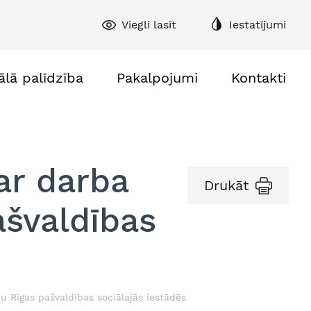
Viegli lasīt
Iestatījumi
ālā palīdzība
Pakalpojumi
Kontakti
ar darba
Drukāt
ašvaldības
u Rīgas pašvaldības sociālajās iestādēs