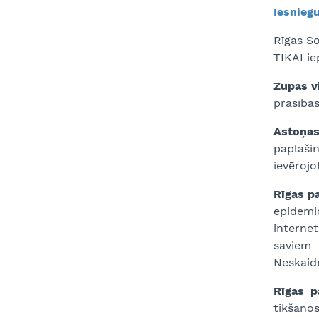
Iesnieg
Rīgas So
TIKAI ie
Zupas v
prasības
Astoņas
paplašin
ievērojo
Rīgas p
epidemi
internet
saviem 
Neskaidr
Rīgas p
tikšano