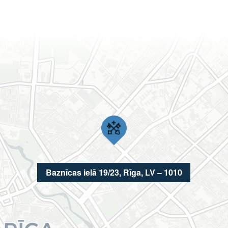
Baznīcas ielā 19/23, Rīga, LV – 1010