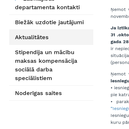
departamenta kontakti
Ņemot vē
novembra
Biežāk uzdotie jautājumi
Ja iztik
31 .okto
Aktualitātes
gada 28
ir nepie
Stipendija un mācību
situācij
maksas kompensācija
(persona
sociālā darba
Ņemot v
speciālistiem
iesnieg
• iesnie
Noderīgas saites
pie katr
• para
“Iesnie
Iesniegu
kuru pār