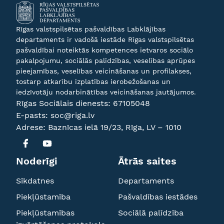
Rīgas valstspilsētas pašvaldības Labklājības
departaments ir vadošā iestāde Rīgas valstspilsētas
pašvaldībai noteiktās kompetences ietvaros sociālo
pakalpojumu, sociālās palīdzības, veselības aprūpes
pieejamības, veselības veicināšanas un profilakses,
tostarp atkarību izplatības ierobežošanas un
iedzīvotāju nodarbinātības veicināšanas jautājumos.
Rīgas Sociālais dienests:
67105048
E-pasts:
soc@riga.lv
Adrese: Baznīcas ielā 19/23, Rīga, LV – 1010
Noderīgi
Ātrās saites
Sīkdatnes
Departaments
Piekļūstamība
Pašvaldības iestādes
Piekļūstamības
Sociālā palīdzība