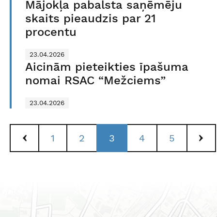
Mājokļa pabalsta saņēmēju
skaits pieaudzis par 21
procentu
23.04.2026
Aicinām pieteikties īpašuma
nomai RSAC “Mežciems”
23.04.2026
Lapu navigācija
Lapa
Lapa
Lapa
Lapa
Lapa
1
2
3
4
5