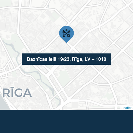
Baznīcas ielā 19/23, Rīga, LV – 1010
Leaflet