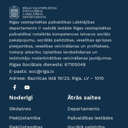
Rīgas valstspilsētas pašvaldības Labklājības
departaments ir vadošā iestāde Rīgas valstspilsētas
pašvaldībai noteiktās kompetences ietvaros sociālo
pakalpojumu, sociālās palīdzības, veselības aprūpes
pieejamības, veselības veicināšanas un profilakses,
tostarp atkarību izplatības ierobežošanas un
iedzīvotāju nodarbinātības veicināšanas jautājumos.
Rīgas Sociālais dienests:
67105048
E-pasts:
soc@riga.lv
Adrese: Baznīcas ielā 19/23, Rīga, LV – 1010
Noderīgi
Ātrās saites
Sīkdatnes
Departaments
Piekļūstamība
Pašvaldības iestādes
Piekļūstamības
Sociālā palīdzība