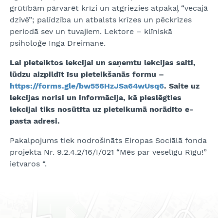
grūtībām pārvarēt krīzi un atgriezies atpakaļ “vecajā
dzīvē”; palīdzība un atbalsts krīzes un pēckrīzes
periodā sev un tuvajiem. Lektore – klīniskā
psiholoģe Inga Dreimane.
Lai pieteiktos lekcijai un saņemtu lekcijas saiti,
lūdzu aizpildīt īsu pieteikšanās formu –
https://forms.gle/bw556HzJSa64wUsq6
. Saite uz
lekcijas norisi un informācija, kā pieslēgties
lekcijai tiks nosūtīta uz pieteikumā norādīto e-
pasta adresi.
Pakalpojums tiek nodrošināts Eiropas Sociālā fonda
projekta Nr. 9.2.4.2/16/I/021 “Mēs par veselīgu Rīgu!”
ietvaros “.