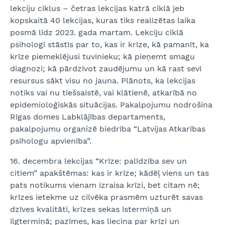
lekciju ciklus – četras lekcijas katrā ciklā jeb
kopskaitā 40 lekcijas, kuras tiks realizētas laika
posmā līdz 2023. gada martam. Lekciju ciklā
psihologi stāstīs par to, kas ir krīze, kā pamanīt, ka
krīze piemeklējusi tuvinieku; kā pieņemt smagu
diagnozi; kā pārdzīvot zaudējumu un kā rast sevī
resursus sākt visu no jauna. Plānots, ka lekcijas
notiks vai nu tiešsaistē, vai klātienē, atkarībā no
epidemioloģiskās situācijas. Pakalpojumu nodrošina
Rīgas domes Labklājības departaments,
pakalpojumu organizē biedrība “Latvijas Atkarības
psihologu apvienība”.
16. decembra lekcijas “Krīze: palīdzība sev un
citiem” apakštēmas: kas ir krīze; kādēļ viens un tas
pats notikums vienam izraisa krīzi, bet citam nē;
krīzes ietekme uz cilvēka prasmēm uzturēt savas
dzīves kvalitāti, krīzes sekas īstermiņā un
ilgtermiņā; pazīmes, kas liecina par krīzi un