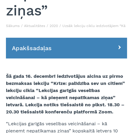
ziņas”
Sākums
Aktualitātes
2020
Uzsāk lekciju ciklu iedzīvotājiem “Kā p
Apakšsadaļas
Šā gada 16. decembrī iedzīvotājus aicina uz pirmo
bezmaksas lekciju “Krīze: palīdzība sev un citiem”
lekciju cikla “Lekcijas garīgās veselības
veicināšanai – kā pieņemt nepatīkamas ziņas”
ietvarā. Lekcija notiks tiešsaistē no plkst. 18.30 –
20.30 tiešsaistē konferenču platformā Zoom.
“Lekcijas garīgās veselības veicināšanai – kā
pieņemt nepatīkamas ziņas” kopskaitā ietvers 10