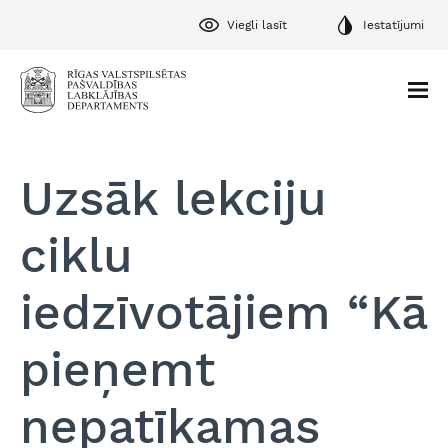
Viegli lasīt
Iestatījumi
Uzsāk lekciju
ciklu
iedzīvotājiem “Kā
pieņemt
nepatīkamas