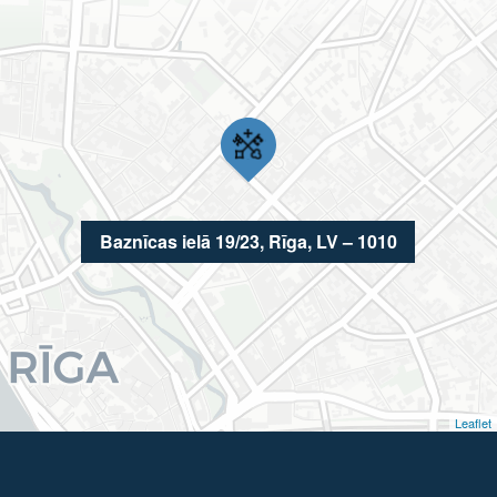
Baznīcas ielā 19/23, Rīga, LV – 1010
Leaflet