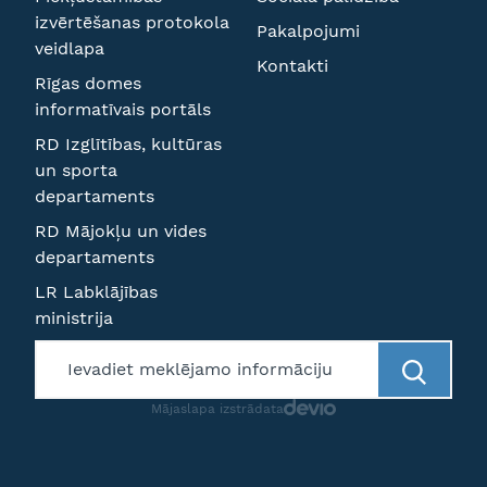
izvērtēšanas protokola
Pakalpojumi
veidlapa
Kontakti
Rīgas domes
informatīvais portāls
RD Izglītības, kultūras
un sporta
departaments
RD Mājokļu un vides
departaments
LR Labklājības
ministrija
Mājaslapa izstrādata