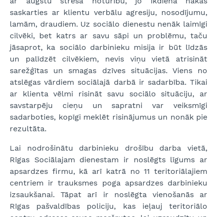
ar augstu stresa noturību, jo ikdienā nākas
saskarties ar klientu verbālu agresiju, nosodījumu,
lamām, draudiem. Uz sociālo dienestu nenāk laimīgi
cilvēki, bet katrs ar savu sāpi un problēmu, taču
jāsaprot, ka sociālo darbinieku misija ir būt līdzās
un palīdzēt cilvēkiem, nevis viņu vietā atrisināt
sarežģītas un smagas dzīves situācijas. Viens no
atslēgas vārdiem sociālajā darbā ir sadarbība. Tikai
ar klienta vēlmi risināt savu sociālo situāciju, ar
savstarpēju cieņu un sapratni var veiksmīgi
sadarboties, kopīgi meklēt risinājumus un nonāk pie
rezultāta.
Lai nodrošinātu darbinieku drošību darba vietā,
Rīgas Sociālajam dienestam ir noslēgts līgums ar
apsardzes firmu, kā arī katrā no 11 teritoriālajiem
centriem ir trauksmes poga apsardzes darbinieku
izsaukšanai. Tāpat arī ir noslēgta vienošanās ar
Rīgas pašvaldības policiju, kas ieļauj teritoriālo