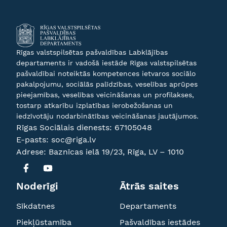
Rīgas valstspilsētas pašvaldības Labklājības
departaments ir vadošā iestāde Rīgas valstspilsētas
pašvaldībai noteiktās kompetences ietvaros sociālo
pakalpojumu, sociālās palīdzības, veselības aprūpes
pieejamības, veselības veicināšanas un profilakses,
tostarp atkarību izplatības ierobežošanas un
iedzīvotāju nodarbinātības veicināšanas jautājumos.
Rīgas Sociālais dienests:
67105048
E-pasts:
soc@riga.lv
Adrese: Baznīcas ielā 19/23, Rīga, LV – 1010
Noderīgi
Ātrās saites
Sīkdatnes
Departaments
Piekļūstamība
Pašvaldības iestādes