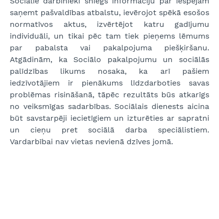
Sociālie darbinieki sniegs informāciju par iespējām
saņemt pašvaldības atbalstu, ievērojot spēkā esošos
normatīvos aktus, izvērtējot katru gadījumu
individuāli, un tikai pēc tam tiek pieņems lēmums
par pabalsta vai pakalpojuma piešķiršanu.
Atgādinām, ka Sociālo pakalpojumu un sociālās
palīdzības likums nosaka, ka arī pašiem
iedzīvotājiem ir pienākums līdzdarboties savas
problēmas risināšanā, tāpēc rezultāts būs atkarīgs
no veiksmīgas sadarbības. Sociālais dienests aicina
būt savstarpēji iecietīgiem un izturēties ar sapratni
un cieņu pret sociālā darba speciālistiem.
Vardarbībai nav vietas nevienā dzīves jomā.