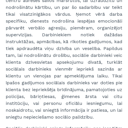
centru adreses savos maršrutos, lai uzraudzītu un
nodrošinātu kārtību, un par šo sadarbību var teikt
tikai visatzinīgākos vārdus. Ņemot vērā darba
specifiku, dienests nodrošina iespējas emocionāli
pārvarēt verbālo agresiju, piemēram, organizējot
supervīzijas. Darbiniekiem notiek dažādas
instruktāžas, apmācības, kā rīkoties gadījumos, kad
tiek apdraudēta viņu dzīvība un veselība. Papildus
tam, lai nodrošinātu drošību, sociālie darbinieki veic
klienta dzīvesvietas apsekojumu divatā, turklāt
sociālais darbinieks vienmēr iepriekš sazinās ar
klientu un vienojas par apmeklējuma laiku. Tikai
īpašos gadījumos sociālais darbinieks var doties pie
klienta bez iepriekšēja brīdinājuma, pamatojoties uz
policijas, bāriņtiesas, ģimenes ārsta vai citu
institūciju, vai personu oficiālu iesniegumu, lai
noskaidrotu, vai sniegtā informācija ir patiesa, un lai
sniegtu nepieciešamo sociālo palīdzību.