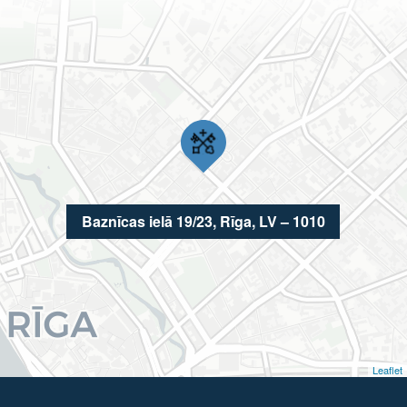
Baznīcas ielā 19/23, Rīga, LV – 1010
Leaflet