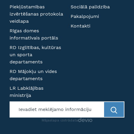
Piekļūstamības
Sociālā palīdzība
izvērtēšanas protokola
Pakalpojumi
veidlapa
Kontakti
Rīgas domes
informatīvais portāls
RD Izglītības, kultūras
un sporta
departaments
RD Mājokļu un vides
departaments
LR Labklājības
ministrija
Mājaslapa izstrādata