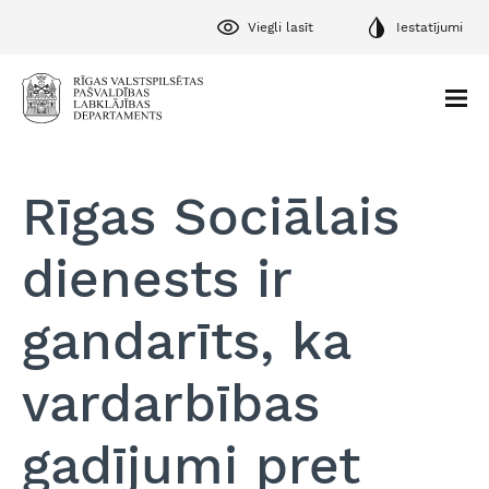
Viegli lasīt
Iestatījumi
Rīgas Sociālais
dienests ir
gandarīts, ka
vardarbības
gadījumi pret