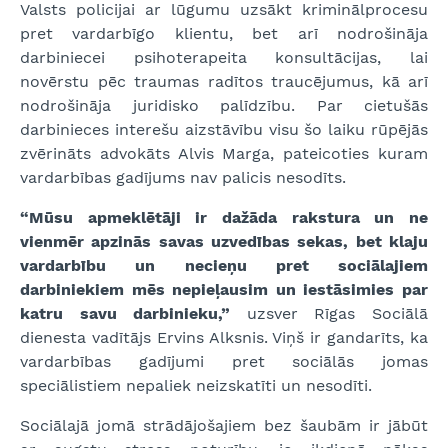
Valsts policijai ar lūgumu uzsākt kriminālprocesu
pret vardarbīgo klientu, bet arī nodrošināja
darbiniecei psihoterapeita konsultācijas, lai
novērstu pēc traumas radītos traucējumus, kā arī
nodrošināja juridisko palīdzību. Par cietušās
darbinieces interešu aizstāvību visu šo laiku rūpējās
zvērināts advokāts Alvis Marga, pateicoties kuram
vardarbības gadījums nav palicis nesodīts.
“Mūsu apmeklētāji ir dažāda rakstura un ne
vienmēr apzinās savas uzvedības sekas, bet klaju
vardarbību un necieņu pret sociālajiem
darbiniekiem mēs nepieļausim un iestāsimies par
katru savu darbinieku,”
uzsver Rīgas Sociālā
dienesta vadītājs Ervins Alksnis. Viņš ir gandarīts, ka
vardarbības gadījumi pret sociālās jomas
speciālistiem nepaliek neizskatīti un nesodīti.
Sociālajā jomā strādājošajiem bez šaubām ir jābūt