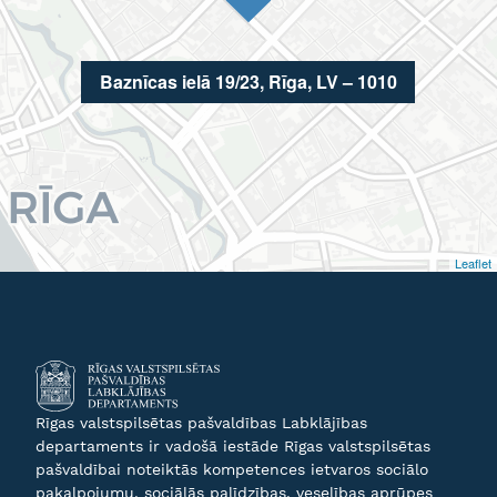
Baznīcas ielā 19/23, Rīga, LV – 1010
Leaflet
Rīgas valstspilsētas pašvaldības Labklājības
departaments ir vadošā iestāde Rīgas valstspilsētas
pašvaldībai noteiktās kompetences ietvaros sociālo
pakalpojumu, sociālās palīdzības, veselības aprūpes