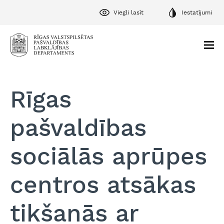
Viegli lasīt
Iestatījumi
Rīgas
pašvaldības
sociālās aprūpes
centros atsākas
tikšanās ar