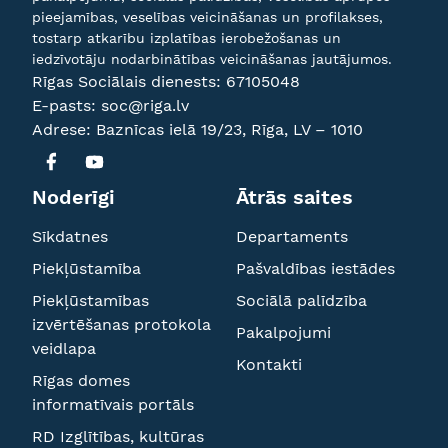
pieejamības, veselības veicināšanas un profilakses,
tostarp atkarību izplatības ierobežošanas un
iedzīvotāju nodarbinātības veicināšanas jautājumos.
Rīgas Sociālais dienests:
67105048
E-pasts:
soc@riga.lv
Adrese: Baznīcas ielā 19/23, Rīga, LV – 1010
Noderīgi
Ātrās saites
Sīkdatnes
Departaments
Piekļūstamība
Pašvaldības iestādes
Piekļūstamības
Sociālā palīdzība
izvērtēšanas protokola
Pakalpojumi
veidlapa
Kontakti
Rīgas domes
informatīvais portāls
RD Izglītības, kultūras