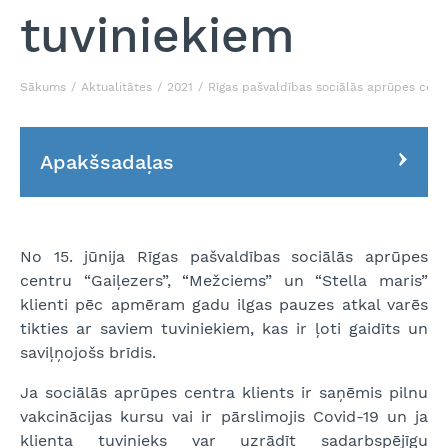
tuviniekiem
Sākums
Aktualitātes
2021
Rīgas pašvaldības sociālās aprūpes centr
Apakšsadaļas
No 15. jūnija Rīgas pašvaldības sociālās aprūpes
centru “Gaiļezers”, “Mežciems” un “Stella maris”
klienti pēc apmēram gadu ilgas pauzes atkal varēs
tikties ar saviem tuviniekiem, kas ir ļoti gaidīts un
saviļņojošs brīdis.
Ja sociālās aprūpes centra klients ir saņēmis pilnu
vakcinācijas kursu vai ir pārslimojis Covid-19 un ja
klienta tuvinieks var uzrādīt sadarbspējīgu