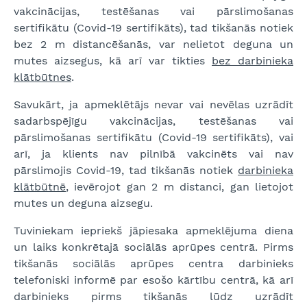
vakcinācijas, testēšanas vai pārslimošanas
sertifikātu (Covid-19 sertifikāts), tad tikšanās notiek
bez 2 m distancēšanās, var nelietot deguna un
mutes aizsegus, kā arī var tikties
bez darbinieka
klātbūtnes
.
Savukārt, ja apmeklētājs nevar vai nevēlas uzrādīt
sadarbspējīgu vakcinācijas, testēšanas vai
pārslimošanas sertifikātu (Covid-19 sertifikāts), vai
arī, ja klients nav pilnībā vakcinēts vai nav
pārslimojis Covid-19, tad tikšanās notiek
darbinieka
klātbūtnē
, ievērojot gan 2 m distanci, gan lietojot
mutes un deguna aizsegu.
Tuviniekam iepriekš jāpiesaka apmeklējuma diena
un laiks konkrētajā sociālās aprūpes centrā. Pirms
tikšanās sociālās aprūpes centra darbinieks
telefoniski informē par esošo kārtību centrā, kā arī
darbinieks pirms tikšanās lūdz uzrādīt