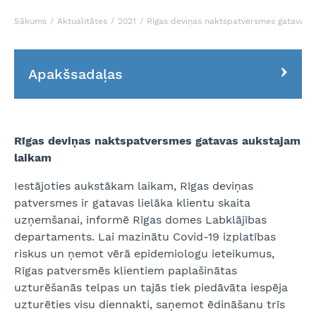
Sākums
Aktualitātes
2021
Rīgas deviņas naktspatversmes gatavas 
Apakšsadaļas
Rīgas deviņas naktspatversmes gatavas aukstajam
laikam
Iestājoties aukstākam laikam, Rīgas deviņas
patversmes ir gatavas lielāka klientu skaita
uzņemšanai, informē Rīgas domes Labklājības
departaments. Lai mazinātu Covid-19 izplatības
riskus un ņemot vērā epidemiologu ieteikumus,
Rīgas patversmēs klientiem paplašinātas
uzturēšanās telpas un tajās tiek piedāvāta iespēja
uzturēties visu diennakti, saņemot ēdināšanu trīs