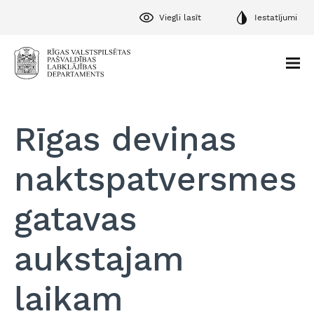
Viegli lasīt
Iestatījumi
Rīgas deviņas
naktspatversmes
gatavas
aukstajam
laikam