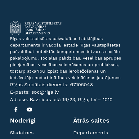
Rīgas valstspilsētas pašvaldības Labklājības
departaments ir vadošā iestāde Rīgas valstspilsētas
pašvaldībai noteiktās kompetences ietvaros sociālo
pakalpojumu, sociālās palīdzības, veselības aprūpes
pieejamības, veselības veicināšanas un profilakses,
tostarp atkarību izplatības ierobežošanas un
iedzīvotāju nodarbinātības veicināšanas jautājumos.
Rīgas Sociālais dienests:
67105048
E-pasts:
soc@riga.lv
Adrese: Baznīcas ielā 19/23, Rīga, LV – 1010
Noderīgi
Ātrās saites
Sīkdatnes
Departaments