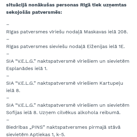
situācijā nonākušas personas Rīgā tiek uzņemtas
sekojošās patversmēs:
–
Rīgas patversmes vīriešu nodaļā Maskavas ielā 208.
–
Rīgas patversmes sieviešu nodaļā Eiženijas ielā 1E.
–
SIA “V.E.L.G.” naktspatversmē vīriešiem un sievietēm
Esplanādes ielā 1.
–
SIA “V.E.L.G.” naktspatversmē vīriešiem Kartupeļu
ielā 8.
–
SIA “V.E.L.G.” naktspatversmē vīriešiem un sievietēm
Sofijas ielā 8. Uzņem cilvēkus alkohola reibumā.
–
Biedrības „PINS” naktspatversmes pirmajā stāvā
sievietēm Aptiekas 1, k-5.