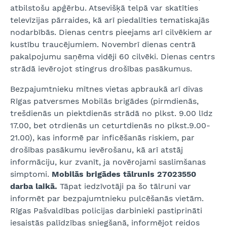
atbilstošu apģērbu. Atsevišķā telpā var skatīties
televīzijas pārraides, kā arī piedalīties tematiskajās
nodarbībās. Dienas centrs pieejams arī cilvēkiem ar
kustību traucējumiem. Novembrī dienas centrā
pakalpojumu saņēma vidēji 60 cilvēki. Dienas centrs
strādā ievērojot stingrus drošības pasākumus.
Bezpajumtnieku mītnes vietas apbraukā arī divas
Rīgas patversmes Mobilās brigādes (pirmdienās,
trešdienās un piektdienās strādā no plkst. 9.00 līdz
17.00, bet otrdienās un ceturtdienās no plkst.9.00-
21.00), kas informē par inficēšanās riskiem, par
drošības pasākumu ievērošanu, kā arī atstāj
informāciju, kur zvanīt, ja novērojami saslimšanas
simptomi.
Mobilās brigādes tālrunis 27023550
darba laikā.
Tāpat iedzīvotāji pa šo tālruni var
informēt par bezpajumtnieku pulcēšanās vietām.
Rīgas Pašvaldības policijas darbinieki pastiprināti
iesaistās palīdzības sniegšanā, informējot reidos