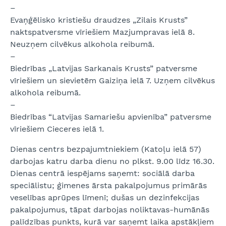
–
Evaņģēlisko kristiešu draudzes „Zilais Krusts”
naktspatversme vīriešiem Mazjumpravas ielā 8.
Neuzņem cilvēkus alkohola reibumā.
–
Biedrības „Latvijas Sarkanais Krusts” patversme
vīriešiem un sievietēm Gaiziņa ielā 7. Uzņem cilvēkus
alkohola reibumā.
–
Biedrības “Latvijas Samariešu apvienība” patversme
vīriešiem Cieceres ielā 1.
Dienas centrs bezpajumtniekiem (Katoļu ielā 57)
darbojas katru darba dienu no plkst. 9.00 līdz 16.30.
Dienas centrā iespējams saņemt: sociālā darba
speciālistu; ģimenes ārsta pakalpojumus primārās
veselības aprūpes līmenī; dušas un dezinfekcijas
pakalpojumus, tāpat darbojas noliktavas-humānās
palīdzības punkts, kurā var saņemt laika apstākļiem