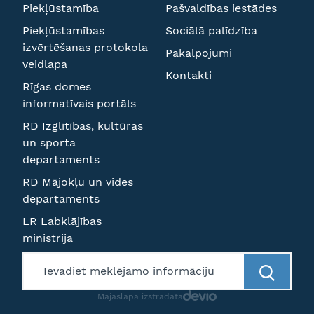
Piekļūstamība
Pašvaldības iestādes
Piekļūstamības
Sociālā palīdzība
izvērtēšanas protokola
Pakalpojumi
veidlapa
Kontakti
Rīgas domes
informatīvais portāls
RD Izglītības, kultūras
un sporta
departaments
RD Mājokļu un vides
departaments
LR Labklājības
ministrija
Mājaslapa izstrādata