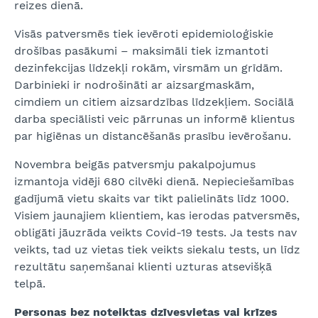
reizes dienā.
Visās patversmēs tiek ievēroti epidemioloģiskie
drošības pasākumi – maksimāli tiek izmantoti
dezinfekcijas līdzekļi rokām, virsmām un grīdām.
Darbinieki ir nodrošināti ar aizsargmaskām,
cimdiem un citiem aizsardzības līdzekļiem. Sociālā
darba speciālisti veic pārrunas un informē klientus
par higiēnas un distancēšanās prasību ievērošanu.
Novembra beigās patversmju pakalpojumus
izmantoja vidēji 680 cilvēki dienā. Nepieciešamības
gadījumā vietu skaits var tikt palielināts līdz 1000.
Visiem jaunajiem klientiem, kas ierodas patversmēs,
obligāti jāuzrāda veikts Covid-19 tests. Ja tests nav
veikts, tad uz vietas tiek veikts siekalu tests, un līdz
rezultātu saņemšanai klienti uzturas atsevišķā
telpā.
Personas bez noteiktas dzīvesvietas vai krīzes