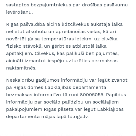
sastaptos bezpajumtniekus par drošības pasākumu
ievērošanu.
Rīgas pašvaldība aicina līdzcilvēkus aukstajā laikā
nelietot alkoholu un apreibinošas vielas, kā arī
novērtēt gaisa temperatūras ietekmi uz cilvēka
fizisko stāvokli, un ģērbties atbilstoši laika
apstākļiem. Cilvēkus, kas palikuši bez pajumtes,
aicināti izmantot iespēju uzturēties bezmaksas
naktsmītnēs.
Neskaidrību gadījumos informāciju var iegūt zvanot
pa Rīgas domes Labklājības departamenta
bezmaksas informatīvo tālruni 80005055. Papildus
informāciju par sociālo palīdzību un sociālajiem
pakalpojumiem Rīgas pilsētā var iegūt Labklājības
departamenta mājas lapā ld.riga.lv.