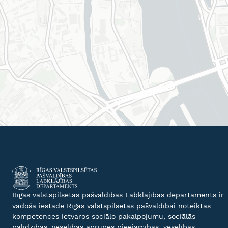
Rīgas valstspilsētas pašvaldības Labklājības departaments ir
vadošā iestāde Rīgas valstspilsētas pašvaldībai noteiktās
kompetences ietvaros sociālo pakalpojumu, sociālās
palīdzības, veselības aprūpes pieejamības, veselības