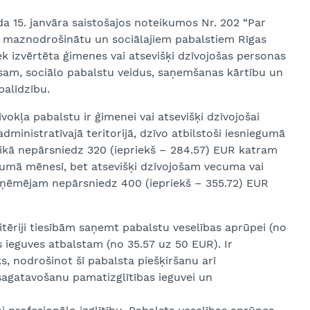
da 15. janvāra saistošajos noteikumos Nr. 202 “Par
ai maznodrošinātu un sociālajiem pabalstiem Rīgas
iek izvērtēta ģimenes vai atsevišķi dzīvojošas personas
usam, sociālo pabalstu veidus, saņemšanas kārtību un
palīdzību.
vokļa pabalstu ir ģimenei vai atsevišķi dzīvojošai
dministratīvajā teritorijā, dzīvo atbilstoši iesniegumā
aikā nepārsniedz 320 (iepriekš – 284.57) EUR katram
ecumā mēnesī, bet atsevišķi dzīvojošam vecuma vai
 saņēmējam nepārsniedz 400 (iepriekš – 355.72) EUR
tēriji tiesībām saņemt pabalstu veselības aprūpei (no
 ieguves atbalstam (no 35.57 uz 50 EUR). Ir
s, nodrošinot šī pabalsta piešķiršanu arī
agatavošanu pamatizglītības ieguvei un