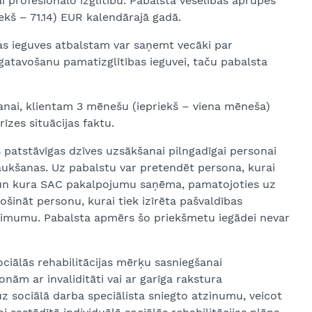
i profesionālo izglītību. Pabalsta veselības aprūpes
ekš – 71.14) EUR kalendārajā gadā.
ības ieguves atbalstam var saņemt vecāki par
atavošanu pamatizglītības ieguvei, taču pabalsta
anai, klientam 3 mēnešu (iepriekš – viena mēneša)
īzes situācijas faktu.
s patstāvīgas dzīves uzsākšanai pilngadīgai personai
ukšanas. Uz pabalstu var pretendēt persona, kurai
i un kura SAC pakalpojumu saņēma, pamatojoties uz
šināt personu, kurai tiek izīrēta pašvaldības
nimumu. Pabalsta apmērs šo priekšmetu iegādei nevar
ociālās rehabilitācijas mērķu sasniegšanai
nām ar invaliditāti vai ar garīga rakstura
 sociālā darba speciālista sniegto atzinumu, veicot