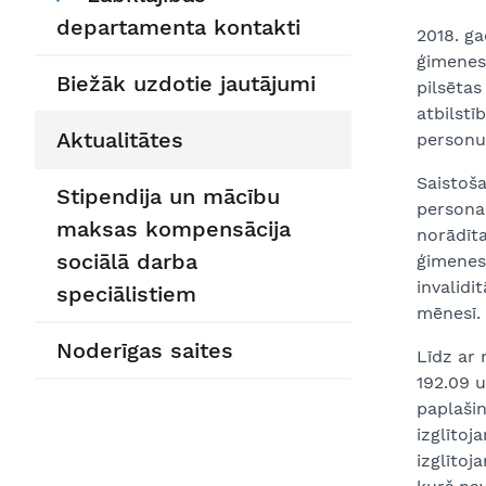
departamenta kontakti
2018. ga
ģimenes 
Biežāk uzdotie jautājumi
pilsētas
atbilst
Aktualitātes
personu 
Saistoša
Stipendija un mācību
personai
maksas kompensācija
norādīta
sociālā darba
ģimenes 
invalidi
speciālistiem
mēnesī.
Noderīgas saites
Līdz ar 
192.09 u
paplašin
izglīto
izglītoj