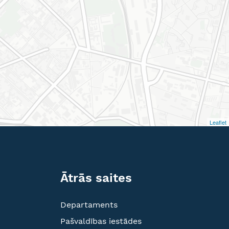
Leaflet
Ātrās saites
Departaments
Pašvaldības iestādes