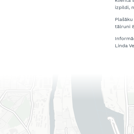
klienta 
izpildi,
Plašāku
tālruni
Informā
Linda Ve