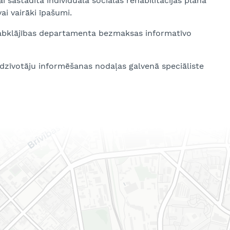
i sastādītā individuālā sociālās rehabilitācijas plāna
ai vairāki īpašumi.
Labklājības departamenta bezmaksas informatīvo
dzīvotāju informēšanas nodaļas galvenā speciāliste