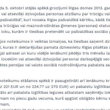
da 5. oktobrī stājās spēkā grozījumi Rīgas domes 2013. ga
vai atsevišķi dzīvojošas personas atzīšanu par trūcīgu v
 pašvaldībā”, kuri nosaka Rīgas pašvaldībā kārtību, kādā t
ība trūcīgas vai maznodrošinātas ģimenes (personas) stat
loku, kurām ir tiesības pretendēt uz pašvaldības sociālo 
jos noteikumos ir veiktas izmaiņas, ka tiesības saņemt dzī
, kuras ir deklarējušas pamata dzīvesvietu Rīgas pilsētas a
jai adresei un kuru vidējie ienākumi pēdējo trīs mēnešu l
loceklim vai atsevišķi dzīvojošai personai darbspējīgā v
tātes pensijas vai valsts sociālā nodrošinājuma pabalsta
noteikumu stāšanos spēkā ir paaugstināti arī ienākumu kri
z 221 EUR un no 234.77 uz 270 EUR) un pabalstu izglītības
āts arī pabalsta izglītības ieguves atbalstam saņēmēju lok
jamam no piecu gadu vecuma, kurš apgūst obligāto bērnu s
amam,