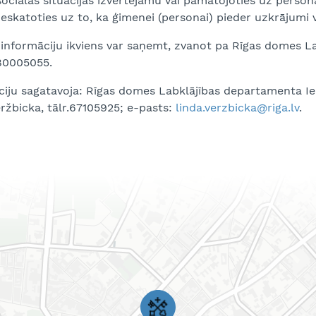
sociālās situācijas izvērtējamu vai pamatojoties uz persona
 neskatoties uz to, ka ģimenei (personai) pieder uzkrājumi v
 informāciju ikviens var saņemt, zvanot pa Rīgas domes 
 80005055.
ciju sagatavoja: Rīgas domes Labklājības departamenta Ie
ržbicka, tālr.67105925; e-pasts:
linda.verzbicka@riga.lv
.