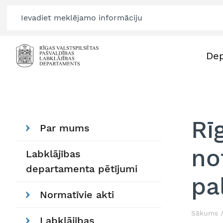
De
Rī
Par mums
no
Labklājības
departamenta pētījumi
pa
Normatīvie akti
Sākums
Labklājības