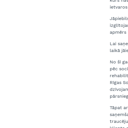
kurš nav
ietvaros
Jāpiebil
izglītoj
apmērs 
Lai saņ
laikā jā
No šī ga
pēc soc
rehabil
Rīgas So
dzīvoja
pārsnie
Tāpat ar
saņemšan
traucēju