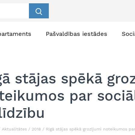
partaments
Pašvaldības iestādes
Soci
gā stājas spēkā gro
teikumos par sociā
līdzību
Aktualitātes
2018
Rīgā stājas spēkā grozījumi noteikumos par