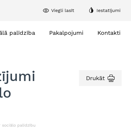
Viegli lasīt
Iestatījumi
ālā palīdzība
Pakalpojumi
Kontakti
zījumi
Drukāt
lo
 sociālo palīdzību