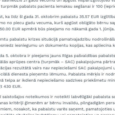
 sasniedzis 21 gadu vecumu un apgūst vispārizglītojošo va
 turpmāk pabalsts pacienta iemaksu segšanai ir 100 (iepri
st, ka līdz šī gada 31. oktobrim pabalstu 35.57 EUR izglīt
amo no piecu gadu vecuma, kurš apgūst obligāto bērnu sag
50.00 EUR apmērā būs pieejams no nākamā gada 1. jūnija.
emtu pabalstu krīzes situācijā pamatvajadzību nodrošināš
iesniedz iesniegumu un dokumentu kopijas, kas apliecina kr
da 5. oktobra ir pieejams jauns Rīgas pašvaldības pabalst
iālās aprūpes centra (turpmāk – SAC) pakalpojuma pārtra
itācijas rezultātā vairs nav nepieciešami SAC pakalpojum
ciālā dienesta pieņemto lēmumu. Pabalsta mērķis ir nodro
mā telpa ar ikdienā nepieciešamo sadzīves priekšmetu mi
gt 430 EUR.
ī saistošajos noteikumos ir noteikti labvēlīgāki pabalsta s
as kritēriji ģimenēm ar bērnu invalīdu, pilngadīgām perso
miem, nosakot, ka pabalstu varēs saņemt, pamatojoties uz