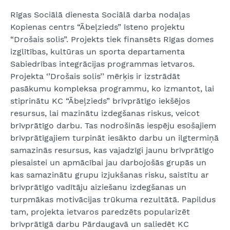
Rīgas Sociālā dienesta Sociālā darba nodaļas
Kopienas centrs “Ābeļzieds” īsteno projektu
“Drošais solis”. Projekts tiek finansēts Rīgas domes
izglītības, kultūras un sporta departamenta
Sabiedrības integrācijas programmas ietvaros.
Projekta ‘’Drošais solis’’ mērķis ir izstrādāt
pasākumu kompleksa programmu, ko izmantot, lai
stiprinātu KC “Ābeļzieds” brīvprātīgo iekšējos
resursus, lai mazinātu izdegšanas riskus, veicot
brīvprātīgo darbu. Tas nodrošinās iespēju esošajiem
brīvprātīgajiem turpināt iesākto darbu un ilgtermiņā
samazinās resursus, kas vajadzīgi jaunu brīvprātīgo
piesaistei un apmācībai jau darbojošās grupās un
kas samazinātu grupu izjukšanas risku, saistītu ar
brīvprātīgo vadītāju aiziešanu izdegšanas un
turpmākas motivācijas trūkuma rezultātā. Papildus
tam, projekta ietvaros paredzēts popularizēt
brīvprātīgā darbu Pārdaugavā un saliedēt KC