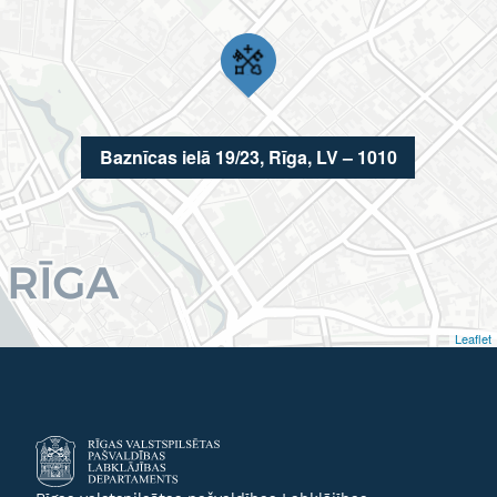
Baznīcas ielā 19/23, Rīga, LV – 1010
Leaflet