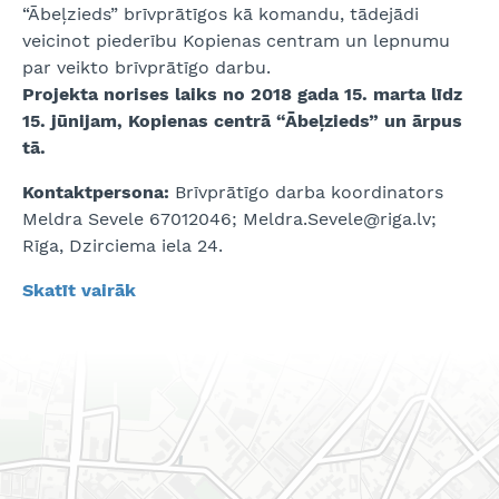
“Ābeļzieds” brīvprātīgos kā komandu, tādejādi
veicinot piederību Kopienas centram un lepnumu
par veikto brīvprātīgo darbu.
Projekta norises laiks no 2018 gada 15. marta līdz
15. jūnijam, Kopienas centrā “Ābeļzieds” un ārpus
tā.
Kontaktpersona:
Brīvprātīgo darba koordinators
Meldra Sevele 67012046; Meldra.Sevele@riga.lv;
Rīga, Dzirciema iela 24.
Skatīt vairāk