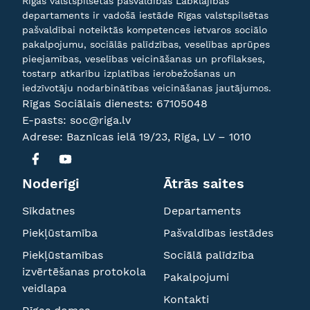
Rīgas valstspilsētas pašvaldības Labklājības
departaments ir vadošā iestāde Rīgas valstspilsētas
pašvaldībai noteiktās kompetences ietvaros sociālo
pakalpojumu, sociālās palīdzības, veselības aprūpes
pieejamības, veselības veicināšanas un profilakses,
tostarp atkarību izplatības ierobežošanas un
iedzīvotāju nodarbinātības veicināšanas jautājumos.
Rīgas Sociālais dienests:
67105048
E-pasts:
soc@riga.lv
Adrese: Baznīcas ielā 19/23, Rīga, LV – 1010
Noderīgi
Ātrās saites
Sīkdatnes
Departaments
Piekļūstamība
Pašvaldības iestādes
Piekļūstamības
Sociālā palīdzība
izvērtēšanas protokola
Pakalpojumi
veidlapa
Kontakti