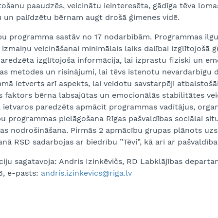
šanu paaudzēs, veicinātu ieinteresēta, gādīga tēva lomas
u un palīdzētu bērnam augt drošā ģimenes vidē.
u programma sastāv no 17 nodarbībām. Programmas ilgums
izmaiņu veicināšanai minimālais laiks dalībai izglītojoš
aredzēta izglītojoša informācija, lai izprastu fiziski un 
as metodes un risinājumi, lai tēvs īstenotu nevardarbīgu di
ā ietverts arī aspekts, lai veidotu savstarpēji atbalstoš
 faktors bērna labsajūtas un emocionālās stabilitātes ve
a ietvaros paredzēts apmācīt programmas vadītājus, orga
 programmas pielāgošana Rīgas pašvaldības sociālai situā
jas nodrošināšana. Pirmās 2 apmācību grupas plānots uzsāk
anā RSD sadarbojas ar biedrību ”Tēvi”, kā arī ar pašvaldība
iju sagatavoja: Andris Izinkēvičs, RD Labklājības departam
6, e-pasts:
andris.izinkevics@riga.lv