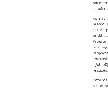
pārmanto
ar bērn
Apmācīb
prasmju 
saturā p
praktisk
Programm
nozīmīgs
Projekt
apmācību
ilgstspē
realizēš
Informāc
6710516