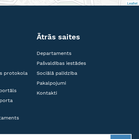
Leaflet
Ātrās saites
Departaments
Pašvaldības iestādes
s protokola
Sociālā palīdzība
Pakalpojumi
portāls
Kontakti
sporta
rtaments