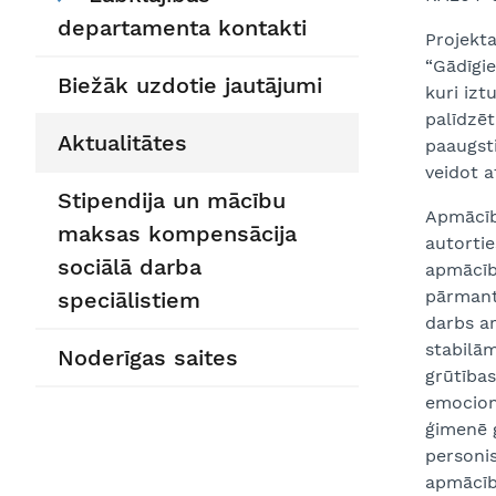
departamenta kontakti
Projekt
“Gādīgie
Biežāk uzdotie jautājumi
kuri iz
palīdzēt
Aktualitātes
paaugsti
veidot a
Stipendija un mācību
Apmācību
maksas kompensācija
autortie
sociālā darba
apmācīb
pārmanto
speciālistiem
darbs ar
stabilām
Noderīgas saites
grūtības
emocionā
ģimenē g
personis
apmācību