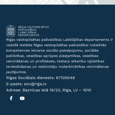
Rīgas valstspilsētas pašvaldības Labklājības departaments ir
vadošā iestāde Rīgas valstspilsētas pašvaldībai noteiktās
kompetences ietvaros sociālo pakalpojumu, sociālās
palīdzības, veselības aprūpes pieejamības, veselības
veicināšanas un profilakses, tostarp atkarību izplatības
ierobežošanas un iedzīvotāju nodarbinātības veicināšanas
jautājumos.
Rīgas Sociālais dienests:
67105048
E-pasts:
soc@riga.lv
Adrese: Baznīcas ielā 19/23, Rīga, LV – 1010