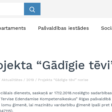
partaments
Pašvaldības iestādes
Soci
ojekta “Gādīgie tēvi
Aktualitātes
2019
Projekta “Gādīgie tēvi” norise
ciālais dienests, saskaņā ar 17.12.2018.noslēgto sadarbības
 Tervise Edendamise Kompetensikeskus” Rīgas pašvaldībā 
a lomu ģimenē, lai mazinātu vardarbību ģimenē īpaši pret
47115).