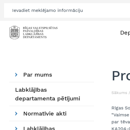
De
Pr
Par mums
Labklājības
Sākums
departamenta pētījumi
Rīgas So
Normatīvie akti
“Vaimse
par tēv
Labklājības
KA204-0