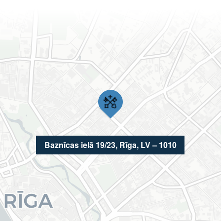
Baznīcas ielā 19/23, Rīga, LV – 1010