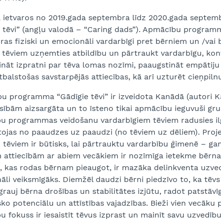
a ietvaros no 2019.gada septembra līdz 2020.gada septe
 tēvi” (angļu valodā – “Caring dads”). Apmācību programm
turas fiziski un emocionāli vardarbīgi pret bērniem un /
 tēviem uzņemties atbildību un pārtraukt vardarbīgu, kon
nāt izpratni par tēva lomas nozīmi, paaugstināt empātiju
tbalstošas savstarpējās attiecības, kā arī uzturēt cieņpi
 programma “Gādīgie tēvi” ir izveidota Kanādā (autori Ka
sībām aizsargāta un to īsteno tikai apmācību ieguvuši grup
u programmas veidošanu vardarbīgiem tēviem radusies ilg
jas no paaudzes uz paaudzi (no tēviem uz dēliem). Projek
 tēviem ir būtisks, lai pārtrauktu vardarbību ģimenē – gan
 attiecībām ar abiem vecākiem ir nozīmīga ietekme bērna 
, kas rodas bērnam pieaugot, ir mazāka delinkventa uzved
li veiksmīgāks. Diemžēl daudzi bērni piedzīvo to, ka tēvs
rauj bērna drošības un stabilitātes izjūtu, radot patstāv
ko potenciālu un attīstības vajadzības. Bieži vien vecāku
 fokuss ir iesaistīt tēvus izprast un mainīt savu uzvedību