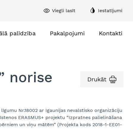
Viegli lasīt
Iestatījumi
ālā palīdzība
Pakalpojumi
Kontakti
” norise
Drukāt
 līgumu Nr.18002 ar Igaunijas nevalstisko organizāciju
īstenos ERASMUS+ projektu “Izpratnes palielināšana
 bērniem un viņu mātēm” (Projekta kods 2018-1-EE01-