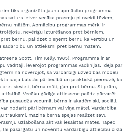
mbrim tiks organizēta jauna apmācību programma
as saturs ietver vecāka prasmju pilnveidi tēviem,
vai bērnu mātēm. Apmācību programmas mērķi ir
trolējošu, nevērīgu izturēšanos pret bērniem,
 pret bērnu, palīdzēt pieņemt bērnu kā vērtību un
lnu sadarbību un attieksmi pret bērnu mātēm.
treena Scott, Tim Kelly, 1985). Programma ir ar
u vadītāji, ievērojot programmas vadlīnijas. Ideja par
termiņā novērojot, ka vardarbīgi uzvedības modeļi
ta ideja balstās pārliecībā un praktiskā pieredzē, ka
 pret sievieti, bērna māti, gan pret bērnu. Stiprām,
attīstībā. Vecāku gādīga attieksme palīdz pārvarēt
ība pusaudža vecumā, bērns ir akadēmiski, sociāli,
 var nodarīt pāri bērnam vai viņa mātei. Vardarbība
īgu trauksmi, mazina bērna spējas realizēt savu
 prasmju uzlabošanā aktīvāk iesaistās mātes. Tāpēc
, lai pasargātu un novērstu vardarbīgu attiecību cikla