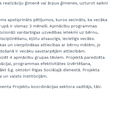
 realizāciju ģimenē vai ārpus ģimenes, uzturot saikni
 apstiprināts pētījumos, kuros secināts, ka vecāka
ā grupā ir vismaz 3 mēneši. Apmācību programmas
emocionāli vardarbīgas uzvedības ietekmi uz bērnu,
sciplinēšanu, kļūtu atsaucīgs, iecietīgs vecāks.
ākas un cieņpilnākas attiecības ar bērnu mātēm, jo
idošanā ir vecāku savstarpējām attiecībām.
nizēt 4 apmācību grupas tēviem. Projektā paredzēta
cijai, programmas efektivitātes izvērtēšana,
t š.g. oktobrī Rīgas Sociālajā dienestā. Projekta
s un valsts institūcijām.
enta Projektu koordinācijas sektora vadītājs, tālr.