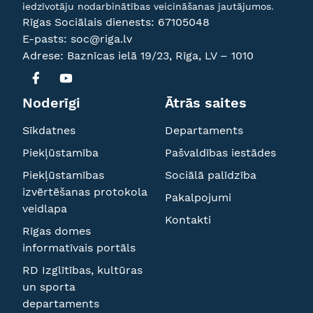
iedzīvotāju nodarbinātības veicināšanas jautājumos.
Rīgas Sociālais dienests:
67105048
E-pasts:
soc@riga.lv
Adrese: Baznīcas ielā 19/23, Rīga, LV – 1010
Noderīgi
Ātrās saites
Sīkdatnes
Departaments
Piekļūstamība
Pašvaldības iestādes
Piekļūstamības
Sociālā palīdzība
izvērtēšanas protokola
Pakalpojumi
veidlapa
Kontakti
Rīgas domes
informatīvais portāls
RD Izglītības, kultūras
un sporta
departaments