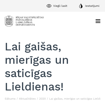
Viegli lasīt
Iestatījumi
Lai gaišas,
mierīgas un
saticīgas
Lieldienas!
Sākums
Aktualitātes
2020
Lai gaišas, mierīgas un saticīgas Lieldiena