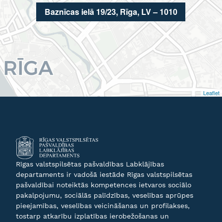
Baznīcas ielā 19/23, Rīga, LV – 1010
Leaflet
Rīgas valstspilsētas pašvaldības Labklājības
departaments ir vadošā iestāde Rīgas valstspilsētas
pašvaldībai noteiktās kompetences ietvaros sociālo
pakalpojumu, sociālās palīdzības, veselības aprūpes
pieejamības, veselības veicināšanas un profilakses,
tostarp atkarību izplatības ierobežošanas un