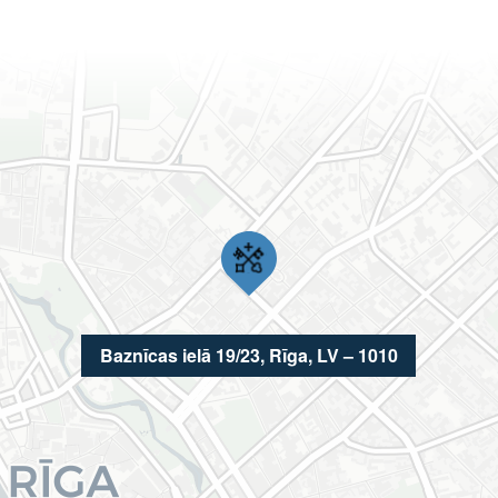
Baznīcas ielā 19/23, Rīga, LV – 1010