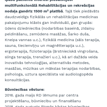
multifunkcionālā Rehabilitācijas un rekreācijas
nodaļa gandrīz 1500 m² platībā
. Tajā tiek piedāvāts
daudzveidīgs fizikālās un rehabilitācijas medicīnas
pakalpojumu klāsts gan individuāli, gan grupās:
ūdens dziedniecība (nodarbības baseinā, zīdaiņu
peldināšanu, zemūdens masāžas, Šarko duša,
Kneipa vannas u.c.), fizikālā medicīna (sāls terapija,
sauna, tiecienviļņu un magnētterapija u.c.),
ergoterapija, fizioterapija (ārstnieciskā vingrošana,
slinga terapija, trenažieri u.c.), kā arī dažāda veida
inovatīvās tehnoloģijas, alternatīvās metodes,
masāžas, mūzikas un mākslas terapijas nodarbības,
psihologa, uztura speciālista vai audiologopēda
konsultācijas.
Būvniecības vēsture:
2016. gada maijs RD lēmums par centra
projektēšanu, būvniecību un finansēšanu
2018. gada augusts Pirmās kārtas būvniecības