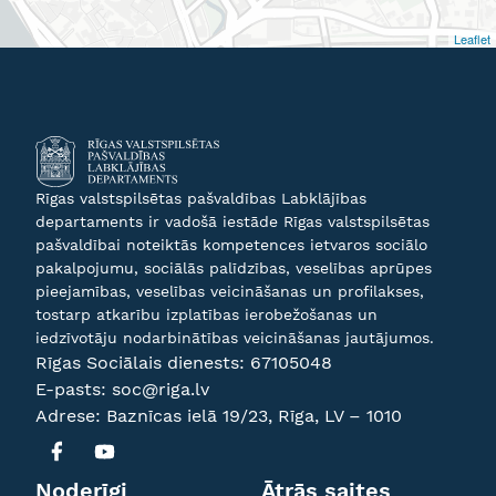
Leaflet
Rīgas valstspilsētas pašvaldības Labklājības
departaments ir vadošā iestāde Rīgas valstspilsētas
pašvaldībai noteiktās kompetences ietvaros sociālo
pakalpojumu, sociālās palīdzības, veselības aprūpes
pieejamības, veselības veicināšanas un profilakses,
tostarp atkarību izplatības ierobežošanas un
iedzīvotāju nodarbinātības veicināšanas jautājumos.
Rīgas Sociālais dienests:
67105048
E-pasts:
soc@riga.lv
Adrese: Baznīcas ielā 19/23, Rīga, LV – 1010
Noderīgi
Ātrās saites