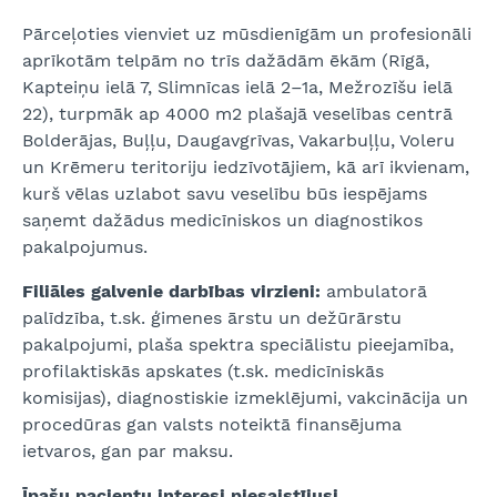
Pārceļoties vienviet uz mūsdienīgām un profesionāli
aprīkotām telpām no trīs dažādām ēkām (Rīgā,
Kapteiņu ielā 7, Slimnīcas ielā 2–1a, Mežrozīšu ielā
22), turpmāk ap 4000 m2 plašajā veselības centrā
Bolderājas, Buļļu, Daugavgrīvas, Vakarbuļļu, Voleru
un Krēmeru teritoriju iedzīvotājiem, kā arī ikvienam,
kurš vēlas uzlabot savu veselību būs iespējams
saņemt dažādus medicīniskos un diagnostikos
pakalpojumus.
Filiāles galvenie darbības virzieni:
ambulatorā
palīdzība, t.sk. ģimenes ārstu un dežūrārstu
pakalpojumi, plaša spektra speciālistu pieejamība,
profilaktiskās apskates (t.sk. medicīniskās
komisijas), diagnostiskie izmeklējumi, vakcinācija un
procedūras gan valsts noteiktā finansējuma
ietvaros, gan par maksu.
Īpašu pacientu interesi piesaistījusi