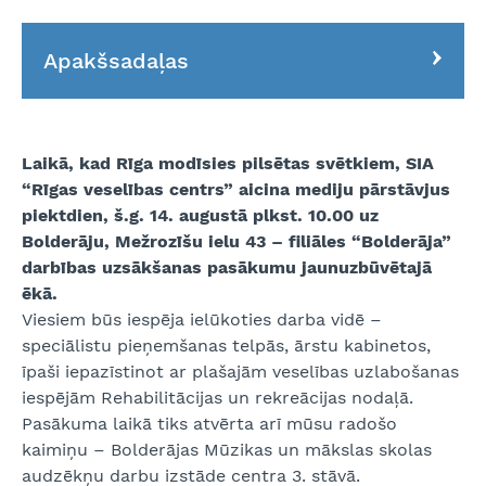
Apakšsadaļas
Laikā, kad Rīga modīsies pilsētas svētkiem, SIA
“Rīgas veselības centrs” aicina mediju pārstāvjus
piektdien, š.g. 14. augustā plkst. 10.00 uz
Bolderāju, Mežrozīšu ielu 43 – filiāles “Bolderāja”
darbības uzsākšanas pasākumu jaunuzbūvētajā
ēkā.
Viesiem būs iespēja ielūkoties darba vidē –
speciālistu pieņemšanas telpās, ārstu kabinetos,
īpaši iepazīstinot ar plašajām veselības uzlabošanas
iespējām Rehabilitācijas un rekreācijas nodaļā.
Pasākuma laikā tiks atvērta arī mūsu radošo
kaimiņu – Bolderājas Mūzikas un mākslas skolas
audzēkņu darbu izstāde centra 3. stāvā.