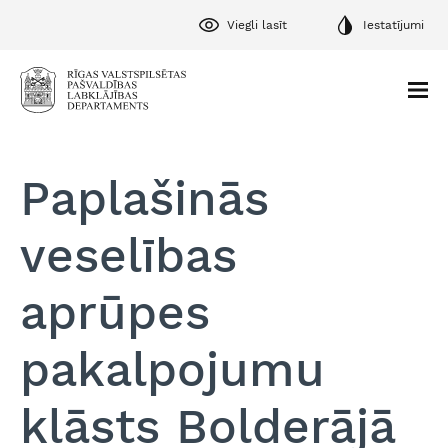
Viegli lasīt
Iestatījumi
Paplašinās
veselības
aprūpes
pakalpojumu
klāsts Bolderājā