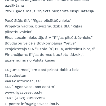
uzsākšana
2020. gada maijs Objekts pieņemts ekspluatācijā
Pasūtītājs SIA “Rīgas pilsētbūvnieks”
Projekta vadība, būvuzraudzība SIA “Rīgas
pilsētbūvnieks”
Ēkas apsaimniekotājs SIA “Rīgas pilsētbūvnieks”
Būvdarbu veicējs Būvkompānija “Velve”
Projektētājs SIA “Ozola [&] Bula, arhitektu birojs”
Finansējums Rīgas domes budžeta līdzekļi,
aizņemums no Valsts kases
Lūgums medijiem apstiprināt dalību līdz
13.augustam.
Vairāk informācijas:
SIA “Rīgas veselības centrs”
www.rigasveseliba.lv
Tālr.: (+371) 29905399
E-pasts: info@rigasveseliba.lv