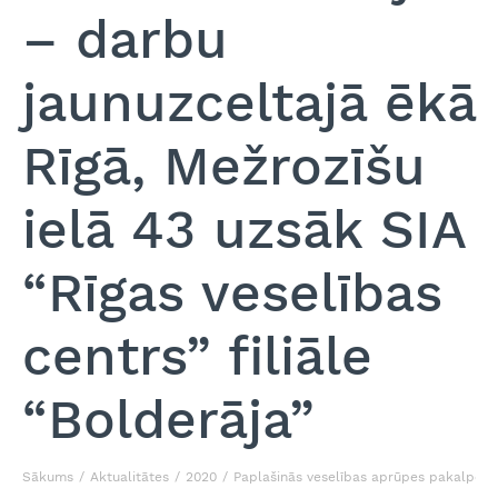
– darbu
jaunuzceltajā ēkā
Rīgā, Mežrozīšu
ielā 43 uzsāk SIA
“Rīgas veselības
centrs” filiāle
“Bolderāja”
Sākums
Aktualitātes
2020
Paplašinās veselības aprūpes pakalpojumu