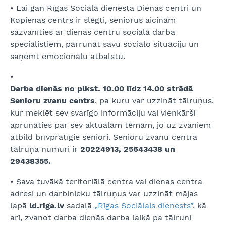
• Lai gan Rīgas Sociālā dienesta Dienas centri un
Kopienas centrs ir slēgti, seniorus aicinām
sazvanīties ar dienas centru sociālā darba
speciālistiem, pārrunāt savu sociālo situāciju un
saņemt emocionālu atbalstu.
•
Darba dienās no plkst. 10.00 līdz 14.00 strādā
Senioru zvanu centrs
, pa kuru var uzzināt tālruņus,
kur meklēt sev svarīgo informāciju vai vienkārši
aprunāties par sev aktuālām tēmām, jo uz zvaniem
atbild brīvprātīgie seniori. Senioru zvanu centra
tālruņa numuri ir
20224913, 25643438 un
29438355.
• Sava tuvākā teritoriālā centra vai dienas centra
adresi un darbinieku tālruņus var uzzināt mājas
lapā
ld.riga.lv
sadaļā
„Rīgas Sociālais dienests”
, kā
arī, zvanot darba dienās darba laikā pa tālruni