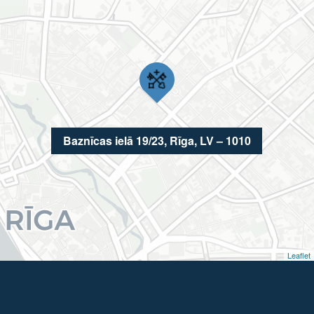
Baznīcas ielā 19/23, Rīga, LV – 1010
Leaflet