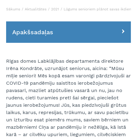
Sākums
Aktualitātes
2021
Lūgums senioriem plānot savas ikdienas g
Apakšsadaļas
Rīgas domes Labklājības departamenta direktore
Irēna Kondrāte, uzrunājot seniorus, aicina: “Mūsu
mīļie seniori! Mēs kopā esam varonīgi pārdzīvojuši ar
COVID-19 pandēmiju saistītos ierobežojumus
pavasarī, mazliet atpūtušies vasarā un nu, jau no
rudens, cieti turamies pretī šai sērgai, pieciešot
jaunus ierobežojumus! Jūs, kas piedzīvojuši grūtus
laikus, karus, represijas, trūkumu, ar savu pacietību
un izturību esat piemērs mums, saviem bērniem un
mazbērniem! Cīņa ar pandēmiju ir nežēlīga, kā īstā
karā – ar cilvēku upuriem, liegumiem, cilvēciskiem