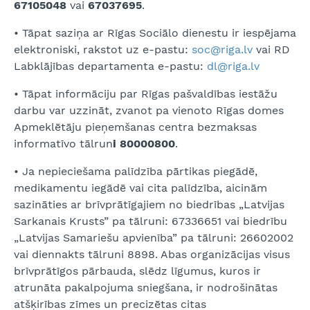
67105048
vai
67037695
.
• Tāpat saziņa ar Rīgas Sociālo dienestu ir iespējama
elektroniski, rakstot uz e-pastu:
soc@riga.lv
vai RD
Labklājības departamenta e-pastu:
dl@riga.lv
• Tāpat informāciju par Rīgas pašvaldības iestāžu
darbu var uzzināt, zvanot pa vienoto Rīgas domes
Apmeklētāju pieņemšanas centra bezmaksas
informatīvo tālrun
i 80000800
.
• Ja nepieciešama palīdzība pārtikas piegādē,
medikamentu iegādē vai cita palīdzība, aicinām
sazināties ar brīvprātīgajiem no biedrības „Latvijas
Sarkanais Krusts” pa tālruni: 67336651 vai biedrību
„Latvijas Samariešu apvienība” pa tālruni: 26602002
vai diennakts tālruni 8898. Abas organizācijas visus
brīvprātīgos pārbauda, slēdz līgumus, kuros ir
atrunāta pakalpojuma sniegšana, ir nodrošinātas
atšķirības zīmes un precizētas citas