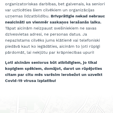
organizatoriskas darbības, bet galvenais, ka seniori
var uzticēties šiem cilvēkiem un organizācijas
uzņemas līdzatbildību.
Brīvprātīgie nekad nebrauc
neaicināti un vienmēr saskaņos ierašanās laiku.
Tāpat aicinām neizpaust svešiniekiem ne savas
dzīvesvietas adresi, ne personas datus. Ja
nepazīstams cilvēks jums klātienē vai telefoniski
piedāvā kaut ko iegādāties, aicinām to ļoti rūpīgi
pārdomāt, lai nekļūtu par krāpniecības upuri!
Ļoti aicinām seniorus būt atbildīgiem, jo tikai
kopīgiem spēkiem, domājot, darot un rūpējoties
citam par citu mēs varēsim ierobežot un uzveikt
Covid-19 vīrusa izplatību!