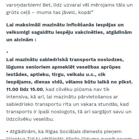
varoņdarbiem! Bet, līdz uzvarai vēl mērojams tāls un
grūts ceļš – mums tas jāveic, kopā!”
Lai maksimāli mazinātu inficēšanās iespējas un
veiksmīgi sagaidītu iespēju vakcinēties, atgādinām
un aicinām :
•
Lai mazinātu sabiedriskā transporta noslodzes,
lūgums senioriem apmeklēt veselības aprūpes
iestādes, aptieku, tirgu, veikalu u.c., cik
iespējams, dienas vidū, vēlams būtu laikā no plkst.
11.00 līdz 15.00
, kad cilvēku plūsma nav tik
intensīva, kā arī, lai mazinātu pārvietošanos ar
sabiedrisko transportu rīta un vakara stundās, kad
transports ir īpaši noslogots, tā arī sargājot savu un
līdzcilvēku veselību.
• Atgādinām, ka Rīgas Sociālais dienests pieņem
klientus TIKAI attālināti, tāpēc lūgums zvanīt savam