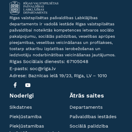
Rīgas valstspilsētas pašvaldības Labklājības
departaments ir vadošā iestāde Rīgas valstspilsētas
pašvaldībai noteiktās kompetences ietvaros sociālo
pakalpojumu, sociālās palīdzības, veselības aprūpes
pieejamības, veselības veicināšanas un profilakses,
tostarp atkarību izplatības ierobežošanas un
iedzīvotāju nodarbinātības veicināšanas jautājumos.
Rīgas Sociālais dienests:
67105048
E-pasts:
soc@riga.lv
Adrese: Baznīcas ielā 19/23, Rīga, LV – 1010
Noderīgi
Ātrās saites
Sīkdatnes
Departaments
Piekļūstamība
Pašvaldības iestādes
Piekļūstamības
Sociālā palīdzība