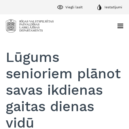
Viegli lasīt
Iestatījumi
Lūgums
senioriem plānot
savas ikdienas
gaitas dienas
vidū