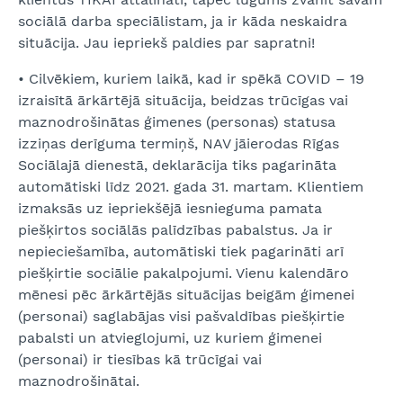
sociālā darba speciālistam, ja ir kāda neskaidra
situācija. Jau iepriekš paldies par sapratni!
• Cilvēkiem, kuriem laikā, kad ir spēkā COVID – 19
izraisītā ārkārtējā situācija, beidzas trūcīgas vai
maznodrošinātas ģimenes (personas) statusa
izziņas derīguma termiņš, NAV jāierodas Rīgas
Sociālajā dienestā, deklarācija tiks pagarināta
automātiski līdz 2021. gada 31. martam. Klientiem
izmaksās uz iepriekšējā iesnieguma pamata
piešķirtos sociālās palīdzības pabalstus. Ja ir
nepieciešamība, automātiski tiek pagarināti arī
piešķirtie sociālie pakalpojumi. Vienu kalendāro
mēnesi pēc ārkārtējās situācijas beigām ģimenei
(personai) saglabājas visi pašvaldības piešķirtie
pabalsti un atvieglojumi, uz kuriem ģimenei
(personai) ir tiesības kā trūcīgai vai
maznodrošinātai.