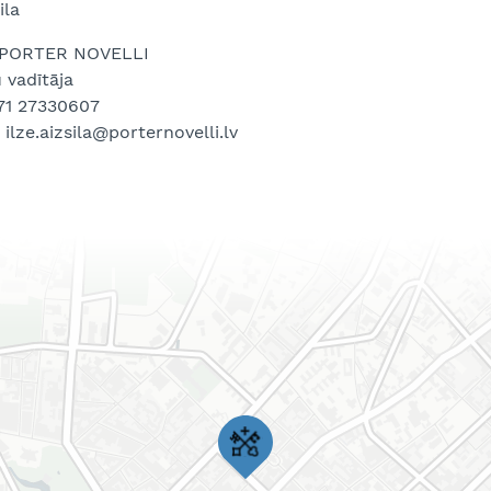
ila
PORTER NOVELLI
 vadītāja
371 27330607
 ilze.aizsila@porternovelli.lv