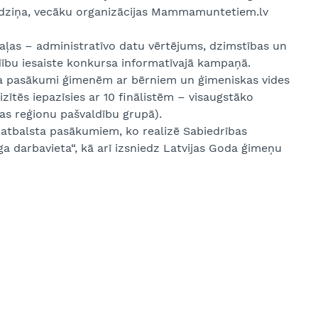
ildziņa, vecāku organizācijas Mammamuntetiem.lv
aļas – administratīvo datu vērtējums, dzimstības un
dību iesaiste konkursa informatīvajā kampaņā.
sta pasākumi ģimenēm ar bērniem un ģimeniskas vides
zītēs iepazīsies ar 10 finālistēm – visaugstāko
s reģionu pašvaldību grupā).
 atbalsta pasākumiem, ko realizē Sabiedrības
a darbavieta“, kā arī izsniedz Latvijas Goda ģimeņu