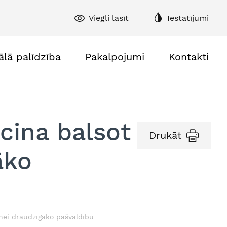
Viegli lasīt
Iestatījumi
ālā palīdzība
Pakalpojumi
Kontakti
cina balsot
Drukāt
āko
nei draudzīgāko pašvaldību