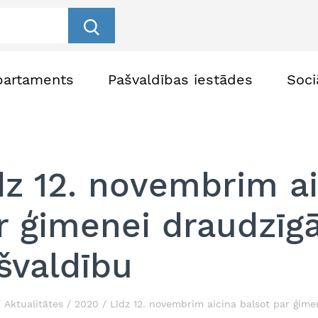
partaments
Pašvaldības iestādes
Soci
dz 12. novembrim ai
r ģimenei draudzīg
švaldību
Aktualitātes
2020
Līdz 12. novembrim aicina balsot par ģime