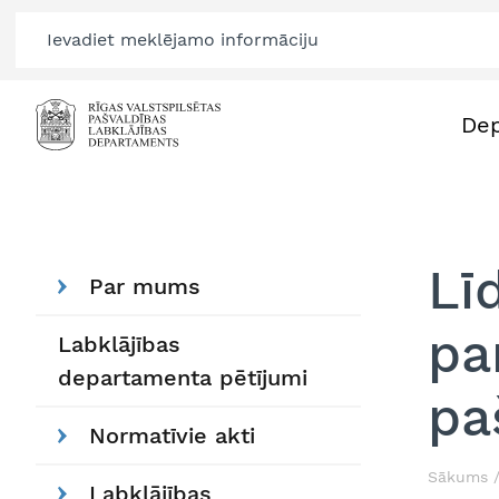
De
Lī
Par mums
pa
Labklājības
departamenta pētījumi
pa
Normatīvie akti
Sākums
Labklājības