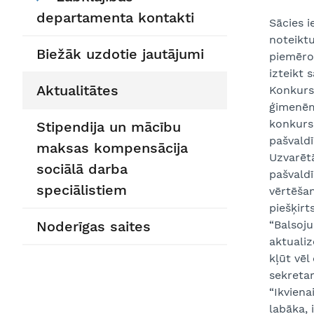
departamenta kontakti
Sācies i
noteiktu
Biežāk uzdotie jautājumi
piemērot
izteikt 
Aktualitātes
Konkurss
ģimenēm 
konkurs
Stipendija un mācību
pašvald
maksas kompensācija
Uzvarētā
sociālā darba
pašvald
speciālistiem
vērtēšan
piešķirt
Noderīgas saites
“Balsoju
aktualiz
kļūt vēl
sekretar
“Ikviena
labāka, 