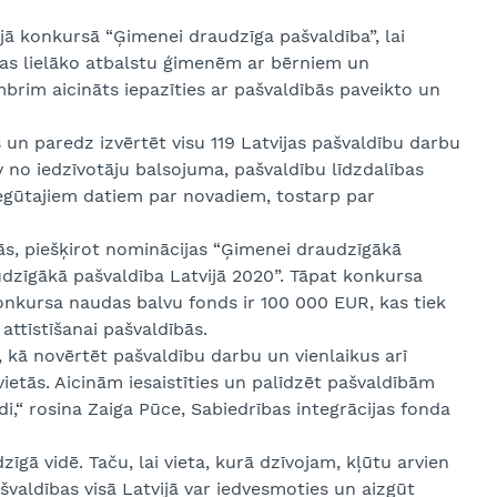
ajā konkursā “Ģimenei draudzīga pašvaldība”, lai
šas lielāko atbalstu ģimenēm ar bērniem un
mbrim aicināts iepazīties ar pašvaldībās paveikto un
un paredz izvērtēt visu 119 Latvijas pašvaldību darbu
no iedzīvotāju balsojuma, pašvaldību līdzdalības
iegūtajiem datiem par novadiem, tostarp par
ās, piešķirot nominācijas “Ģimenei draudzīgākā
zīgākā pašvaldība Latvijā 2020”. Tāpat konkursa
konkursa naudas balvu fonds ir 100 000 EUR, kas tiek
ttīstīšanai pašvaldībās.
s, kā novērtēt pašvaldību darbu un vienlaikus arī
vietās. Aicinām iesaistīties un palīdzēt pašvaldībām
i,“ rosina Zaiga Pūce, Sabiedrības integrācijas fonda
gā vidē. Taču, lai vieta, kurā dzīvojam, kļūtu arvien
ašvaldības visā Latvijā var iedvesmoties un aizgūt