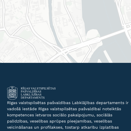
Rīgas valstspilsētas pašvaldības Labklājības departaments ir
vadošā iestāde Rīgas valstspilsētas pašvaldībai noteiktās
kompetences ietvaros sociālo pakalpojumu, sociālās
palīdzības, veselības aprūpes pieejamības, veselības
veicināšanas un profilakses, tostarp atkarību izplatības