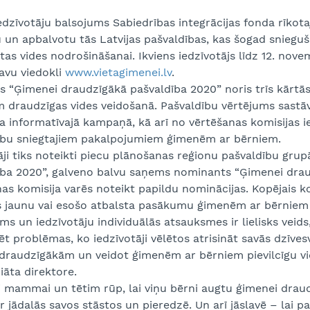
edzīvotāju balsojums Sabiedrības integrācijas fonda rīkot
 un apbalvotu tās Latvijas pašvaldības, kas šogad sniegu
as vides nodrošināšanai. Ikviens iedzīvotājs līdz 12. nove
savu viedokli
www.vietagimenei.lv
.
 “Ģimenei draudzīgākā pašvaldība 2020” noris trīs kārtās 
draudzīgas vides veidošanā. Pašvaldību vērtējums sastāv 
a informatīvajā kampaņā, kā arī no vērtēšanas komisijas 
ību sniegtajiem pakalpojumiem ģimenēm ar bērniem.
ji tiks noteikti piecu plānošanas reģionu pašvaldību grup
ība 2020”, galveno balvu saņems nominants “Ģimenei draud
as komisija varēs noteikt papildu nominācijas. Kopējais 
s jaunu vai esošo atbalsta pasākumu ģimenēm ar bērniem a
ms un iedzīvotāju individuālās atsauksmes ir lielisks veid
ēt problēmas, ko iedzīvotāji vēlētos atrisināt savās dzīves
 draudzīgākām un veidot ģimenēm ar bērniem pievilcīgu vid
iāta direktore.
i mammai un tētim rūp, lai viņu bērni augtu ģimenei draudzī
ir jādalās savos stāstos un pieredzē. Un arī jāslavē – lai p