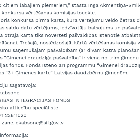
no citiem labajiem piemēriem,” stāsta Inga Akmentiņa-Sm
, konkursa vērtēšanas komisijas locekle.
oris konkursa pirmā kārta, kurā vērtējumu veido četras d
as saldo datu vērtējums, iedzīvotāju balsojums un pašval
 otrajā kārtā tiks novērtēti pašvaldības īstenotie atbal
āšanai. Trešajā, noslēdzošajā, kārtā vērtēšanas komisija vi
jumu saņēmušajām pašvaldībām (ar divām katrā plānošana
s “Ģimenei draudzīga pašvaldība” ir viena no trim ģimeņu
ijas fonds. Fonds īsteno arī programmu “Ģimenei draudzīg
bas “3+ Ģimenes karte” Latvijas daudzbērnu ģimenēm.
iju sagatavoja:
kabsone
RĪBAS INTEGRĀCIJAS FONDS
sko attiecību speciāliste
371 22811020
 zane.jekabsone@sif.gov.lv
informācija: