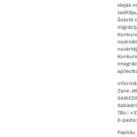
idejas 
vadītāja
Šobrīd n
migrācij
Konkursa
nodrošin
novērtē
Konkurs
integrāc
apliecī
Informāc
Zane Jē
SABIED
Sabiedri
Tālr.: +
E-pasts:
Papildu 