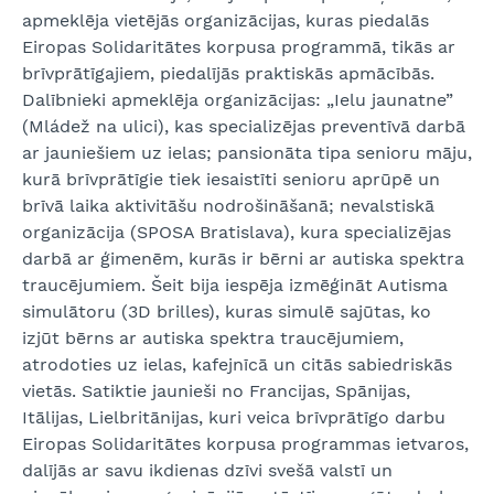
apmeklēja vietējās organizācijas, kuras piedalās
Eiropas Solidaritātes korpusa programmā, tikās ar
brīvprātīgajiem, piedalījās praktiskās apmācībās.
Dalībnieki apmeklēja organizācijas: „Ielu jaunatne”
(Mládež na ulici), kas specializējas preventīvā darbā
ar jauniešiem uz ielas; pansionāta tipa senioru māju,
kurā brīvprātīgie tiek iesaistīti senioru aprūpē un
brīvā laika aktivitāšu nodrošināšanā; nevalstiskā
organizācija (SPOSA Bratislava), kura specializējas
darbā ar ģimenēm, kurās ir bērni ar autiska spektra
traucējumiem. Šeit bija iespēja izmēģināt Autisma
simulātoru (3D brilles), kuras simulē sajūtas, ko
izjūt bērns ar autiska spektra traucējumiem,
atrodoties uz ielas, kafejnīcā un citās sabiedriskās
vietās. Satiktie jaunieši no Francijas, Spānijas,
Itālijas, Lielbritānijas, kuri veica brīvprātīgo darbu
Eiropas Solidaritātes korpusa programmas ietvaros,
dalījās ar savu ikdienas dzīvi svešā valstī un