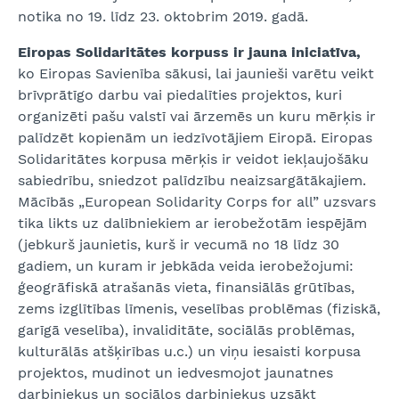
notika no 19. līdz 23. oktobrim 2019. gadā.
Eiropas Solidaritātes korpuss ir jauna iniciatīva,
ko Eiropas Savienība sākusi, lai jaunieši varētu veikt
brīvprātīgo darbu vai piedalīties projektos, kuri
organizēti pašu valstī vai ārzemēs un kuru mērķis ir
palīdzēt kopienām un iedzīvotājiem Eiropā. Eiropas
Solidaritātes korpusa mērķis ir veidot iekļaujošāku
sabiedrību, sniedzot palīdzību neaizsargātākajiem.
Mācībās „European Solidarity Corps for all” uzsvars
tika likts uz dalībniekiem ar ierobežotām iespējām
(jebkurš jaunietis, kurš ir vecumā no 18 līdz 30
gadiem, un kuram ir jebkāda veida ierobežojumi:
ģeogrāfiskā atrašanās vieta, finansiālās grūtības,
zems izglītības līmenis, veselības problēmas (fiziskā,
garīgā veselība), invaliditāte, sociālās problēmas,
kulturālās atšķirības u.c.) un viņu iesaisti korpusa
projektos, mudinot un iedvesmojot jaunatnes
darbiniekus un sociālos darbiniekus uzsākt