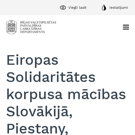
Viegli lasīt
Iestatījumi
Eiropas
Solidaritātes
korpusa mācības
Slovākijā,
Piestany,