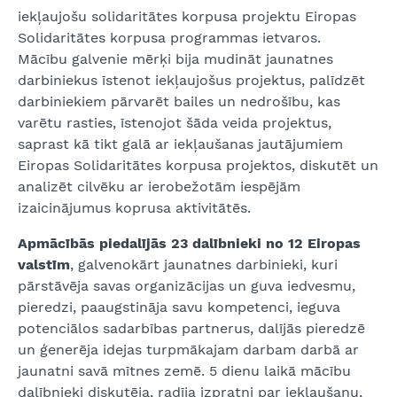
iekļaujošu solidaritātes korpusa projektu Eiropas
Solidaritātes korpusa programmas ietvaros.
Mācību galvenie mērķi bija mudināt jaunatnes
darbiniekus īstenot iekļaujošus projektus, palīdzēt
darbiniekiem pārvarēt bailes un nedrošību, kas
varētu rasties, īstenojot šāda veida projektus,
saprast kā tikt galā ar iekļaušanas jautājumiem
Eiropas Solidaritātes korpusa projektos, diskutēt un
analizēt cilvēku ar ierobežotām iespējām
izaicinājumus koprusa aktivitātēs.
Apmācībās piedalījās 23 dalībnieki no 12 Eiropas
valstīm
, galvenokārt jaunatnes darbinieki, kuri
pārstāvēja savas organizācijas un guva iedvesmu,
pieredzi, paaugstināja savu kompetenci, ieguva
potenciālos sadarbības partnerus, dalījās pieredzē
un ģenerēja idejas turpmākajam darbam darbā ar
jaunatni savā mītnes zemē. 5 dienu laikā mācību
dalībnieki diskutēja, radīja izpratni par iekļaušanu,