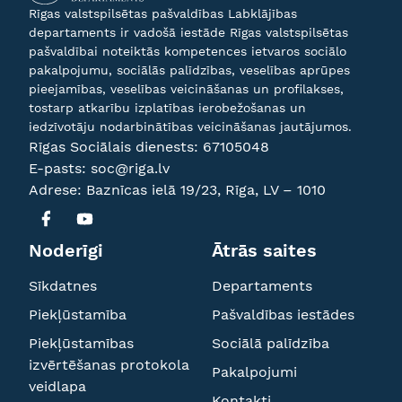
Rīgas valstspilsētas pašvaldības Labklājības
departaments ir vadošā iestāde Rīgas valstspilsētas
pašvaldībai noteiktās kompetences ietvaros sociālo
pakalpojumu, sociālās palīdzības, veselības aprūpes
pieejamības, veselības veicināšanas un profilakses,
tostarp atkarību izplatības ierobežošanas un
iedzīvotāju nodarbinātības veicināšanas jautājumos.
Rīgas Sociālais dienests:
67105048
E-pasts:
soc@riga.lv
Adrese: Baznīcas ielā 19/23, Rīga, LV – 1010
Noderīgi
Ātrās saites
Sīkdatnes
Departaments
Piekļūstamība
Pašvaldības iestādes
Piekļūstamības
Sociālā palīdzība
izvērtēšanas protokola
Pakalpojumi
veidlapa
Kontakti