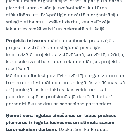
pienākumiem organizācijās, stāstīja par gūto darba
pieredzi, komunikāciju svešvalodās, kultūras
atšķirībām utt. Brīvprātīgie novērtēja organizāciju
sniegto atbalstu, uzsākot darbu, kas palīdzēja
iekļauties svešā valstī un neierastā situācijā.
Projekta ietvaros
mācību dalībnieki praktizējās
projektu izstrādē un noslēgumā piedalījās
improvizētā projektu aizstāvēšanā, ko vērtēja žūrija,
kura sniedza atbalstu un rekomendācijas projektu
rakstīšanā.
Mācību dalībnieki pozitīvi novērtēja organizatoru un
treneru profesionālo darbu un iegūtās zināšanas, kā
arī jauniegūtos kontaktus, kas veido ne tikai
papildus iespējas profsionālajā darbībā, bet arī
personiskāku saziņu ar sadarbības partneriem.
Ņemot vērā iegūtās zināšanas un labās prakses
piemērus ir iegūta iedvesma un stimuls savam
turpmākajam darbam.
Uzskatām, ka Eiropas