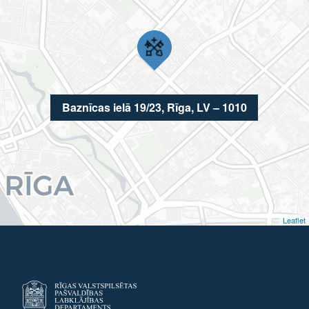
Baznīcas ielā 19/23, Rīga, LV – 1010
Leaflet