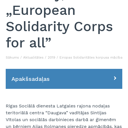
„European
Solidarity Corps
for all”
Sākums
Aktualitātes
2019
Eiropas Solidaritātes korpusa mācības Slo
Apakšsadaļas
Rīgas Sociālā dienesta Latgales rajona nodaļas
teritoriālā centra “Daugava” vadītājas Sintijas
Vītolas un sociālās darbinieces darbā ar ģimenēm
un bērniem Aijas Rolmanes pieredze apmācībās, kas