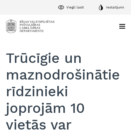
Viegli lasīt
Iestatījumi
Trūcīgie un
maznodrošinātie
rīdzinieki
joprojām 10
vietās var