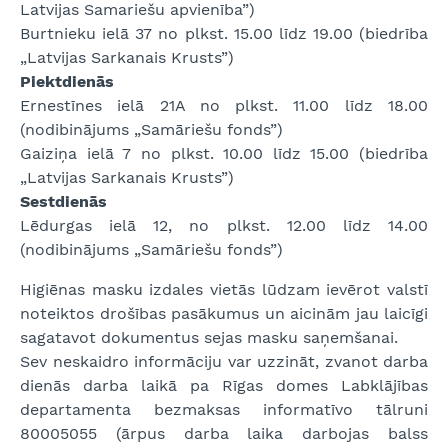
Latvijas Samariešu apvienība”)
Burtnieku ielā 37 no plkst. 15.00 līdz 19.00 (biedrība
„Latvijas Sarkanais Krusts”)
Piektdienās
Ernestīnes ielā 21A no plkst. 11.00 līdz 18.00
(nodibinājums „Samāriešu fonds”)
Gaiziņa ielā 7 no plkst. 10.00 līdz 15.00 (biedrība
„Latvijas Sarkanais Krusts”)
Sestdienās
Lēdurgas ielā 12, no plkst. 12.00 līdz 14.00
(nodibinājums „Samāriešu fonds”)
Higiēnas masku izdales vietās lūdzam ievērot valstī
noteiktos drošības pasākumus un aicinām jau laicīgi
sagatavot dokumentus sejas masku saņemšanai.
Sev neskaidro informāciju var uzzināt, zvanot darba
dienās darba laikā pa Rīgas domes Labklājības
departamenta bezmaksas informatīvo tālruni
80005055 (ārpus darba laika darbojas balss