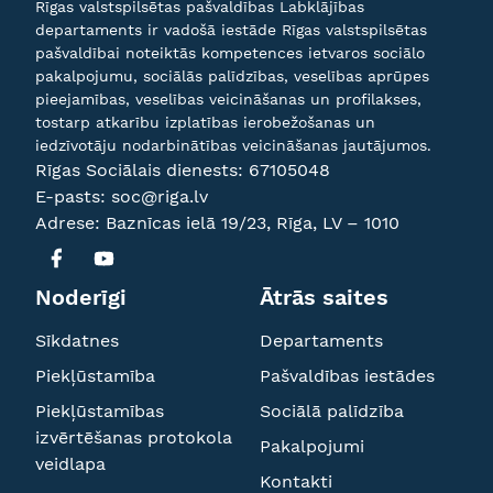
Rīgas valstspilsētas pašvaldības Labklājības
departaments ir vadošā iestāde Rīgas valstspilsētas
pašvaldībai noteiktās kompetences ietvaros sociālo
pakalpojumu, sociālās palīdzības, veselības aprūpes
pieejamības, veselības veicināšanas un profilakses,
tostarp atkarību izplatības ierobežošanas un
iedzīvotāju nodarbinātības veicināšanas jautājumos.
Rīgas Sociālais dienests:
67105048
E-pasts:
soc@riga.lv
Adrese: Baznīcas ielā 19/23, Rīga, LV – 1010
Noderīgi
Ātrās saites
Sīkdatnes
Departaments
Piekļūstamība
Pašvaldības iestādes
Piekļūstamības
Sociālā palīdzība
izvērtēšanas protokola
Pakalpojumi
veidlapa
Kontakti