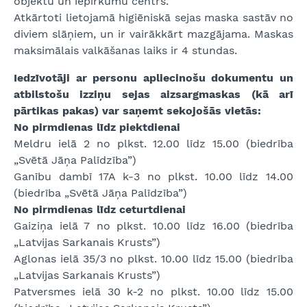
objektu un iepirkumu centrs.
Atkārtoti lietojamā higiēniskā sejas maska sastāv no
diviem slāņiem, un ir vairākkārt mazgājama. Maskas
maksimālais valkāšanas laiks ir 4 stundas.
Iedzīvotāji ar personu apliecinošu dokumentu un
atbilstošu izziņu sejas aizsargmaskas (kā arī
pārtikas pakas) var saņemt sekojošās vietās:
No pirmdienas līdz piektdienai
Meldru ielā 2 no plkst. 12.00 līdz 15.00 (biedrība
„Svētā Jāņa Palīdzība”)
Ganību dambī 17A k-3 no plkst. 10.00 līdz 14.00
(biedrība „Svētā Jāņa Palīdzība”)
No pirmdienas līdz ceturtdienai
Gaiziņa ielā 7 no plkst. 10.00 līdz 16.00 (biedrība
„Latvijas Sarkanais Krusts”)
Aglonas ielā 35/3 no plkst. 10.00 līdz 15.00 (biedrība
„Latvijas Sarkanais Krusts”)
Patversmes ielā 30 k-2 no plkst. 10.00 līdz 15.00