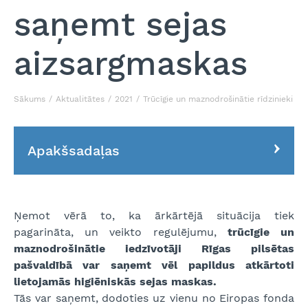
saņemt sejas
aizsargmaskas
Sākums
Aktualitātes
2021
Trūcīgie un maznodrošinātie rīdzinieki j
Apakšsadaļas
Ņemot vērā to, ka ārkārtējā situācija tiek
pagarināta, un veikto regulējumu,
trūcīgie un
maznodrošinātie iedzīvotāji Rīgas pilsētas
pašvaldībā var saņemt vēl papildus atkārtoti
lietojamās higiēniskās sejas maskas.
Tās var saņemt, dodoties uz vienu no Eiropas fonda