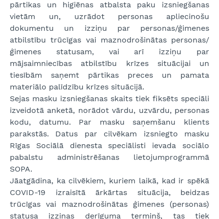
pārtikas un higiēnas atbalsta paku izsniegšanas
vietām un, uzrādot personas apliecinošu
dokumentu un izziņu par personas/ģimenes
atbilstību trūcīgas vai maznodrošinātas personas/
ģimenes statusam, vai arī izziņu par
mājsaimniecības atbilstību krīzes situācijai un
tiesībām saņemt pārtikas preces un pamata
materiālo palīdzību krīzes situācijā.
Sejas masku izsniegšanas skaits tiek fiksēts speciāli
izveidotā anketā, norādot vārdu, uzvārdu, personas
kodu, datumu. Par masku saņemšanu klients
parakstās. Datus par cilvēkam izsniegto masku
Rīgas Sociālā dienesta speciālisti ievada sociālo
pabalstu administrēšanas lietojumprogrammā
SOPA.
Jāatgādina, ka cilvēkiem, kuriem laikā, kad ir spēkā
COVID-19 izraisītā ārkārtas situācija, beidzas
trūcīgas vai maznodrošinātas ģimenes (personas)
statusa izziņas derīguma termiņš, tas tiek