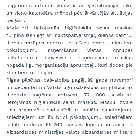
pagarināts automātiski uz ārkārtējās situācijas laiku
un vienu kalendāra mēnesi pēc ārkārtējās situācijas
beigām.
Atkārtoti lietojamās higiēniskās sejas maskas
turpina izsniegt arī naktspatversmju, dienas centru,
dienas aprūpes centru un krīzes centru klientiem
pakalpojumu saņemšanas vietās. Aprūpes
pakalpojuma dzīvesvietā saņēmējiem maskas
nogādā līgumorganizāciju aprūpētāji, kuri dodas pie
klientiem uz mājām.
Rīgas pilsētas pašvaldība pagājušā gada novembrī
un decembrī no Valsts ugunsdzēsības un glābšanas
dienesta saņēma aptuveni 72 000 atkārtoti
lietojamās higiēniskās sejas maskas. Masku izdale
tiek organizēta sadarbībā ar sociālo pakalpojumu
sniedzējiem, uz šo brīdi pakalpojumu sniedzējiem
izdalei nodotas 65 260 maskas. Iepirkumu veica LR
Aizsardzības ministrijas Valsts aizsardzības militāro