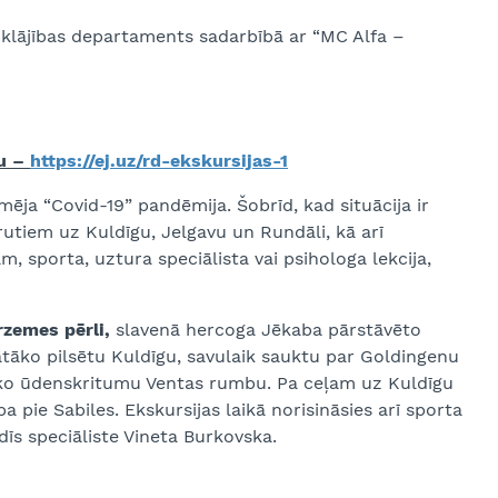
abklājības departaments sadarbībā ar “MC Alfa –
tu –
https://ej.uz/rd-ekskursijas-1
mēja “Covid-19” pandēmija. Šobrīd, kad situācija ir
rutiem uz Kuldīgu, Jelgavu un Rundāli, kā arī
, sporta, uztura speciālista vai psihologa lekcija,
rzemes pērli,
slavenā hercoga Jēkaba pārstāvēto
āko pilsētu Kuldīgu, savulaik sauktu par Goldingenu
tāko ūdenskritumu Ventas rumbu. Pa ceļam uz Kuldīgu
 pie Sabiles. Ekskursijas laikā norisināsies arī sporta
dīs speciāliste Vineta Burkovska.