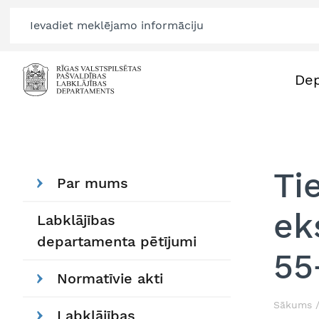
De
Ti
Par mums
ek
Labklājības
departamenta pētījumi
55
Normatīvie akti
Sākums
Labklājības