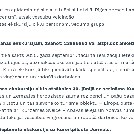
ties epidemioloģiskajai situācijai Latvijā, Rīgas domes L
entrs”, atsāk veselību veicinošo
as ekskursiju ciklu personām, vecuma grupā
šanās ekskursijām, zvanot:
23886863 vai aizpildot anke
 tika sākts 2020. gada septembrī, taču tā realizāciju ietek
uzlabojusies, bezmaksas ekskursijas tiek atsāktas ar marš
 Katrā ekskursijā tiks piedāvāta kāda speciālista, piemēram
s vingrošana un radošās darbnīcas.
as ekskursiju cikls atsāksies 30. jūnijā ar nezināmo Ku
s un Zemgales hercogistes galma rezidenci un pašu bagāt
ta pilsētu un tās slavenāko tūrisma objektu – Eiropā pla
katīta arī Kurzemes Šveice – Abavas ieleja un Abavas rumba
sta lekcija, veselības vingrošana un radošā darbnīca, ko va
ā ieplānota ekskursija uz kūrortpilsētu Jūrmalu.