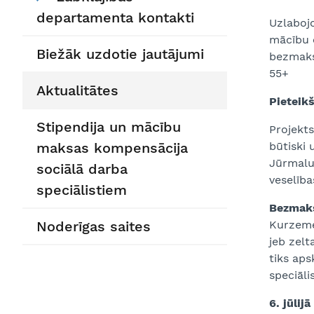
departamenta kontakti
Uzlabojo
mācību c
Biežāk uzdotie jautājumi
bezmaks
55+
Aktualitātes
Pieteik
Stipendija un mācību
Projekts
maksas kompensācija
būtiski 
Jūrmalu.
sociālā darba
veselība
speciālistiem
Bezmaks
Noderīgas saites
Kurzeme
jeb zel
tiks aps
speciāli
6. jūlij