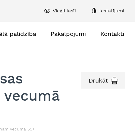
Viegli lasīt
Iestatījumi
ālā palīdzība
Pakalpojumi
Kontakti
sas
Drukāt
m vecumā
sonām vecumā 55+