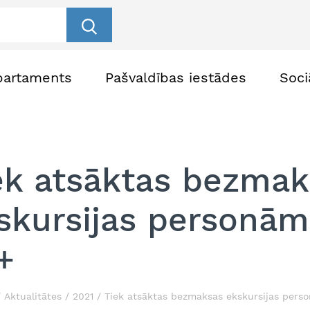
partaments
Pašvaldības iestādes
Soci
ek atsāktas bezmak
skursijas personā
+
Aktualitātes
2021
Tiek atsāktas bezmaksas ekskursijas per