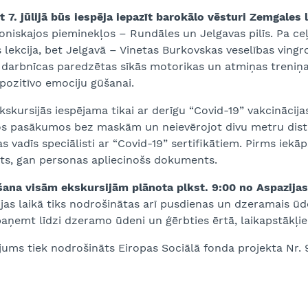
 7. jūlijā būs iespēja iepazīt barokālo vēsturi Zemgales
oniskajos pieminekļos – Rundāles un Jelgavas pilīs. Pa c
 lekcija, bet Jelgavā – Vinetas Burkovskas veselības vingr
 darbnīcas paredzētas sīkās motorikas un atmiņas treniņa
pozitīvo emociju gūšanai.
kskursijās iespējama tikai ar derīgu “Covid-19” vakcinācijas
os pasākumos bez maskām un neievērojot divu metru distan
s vadīs speciālisti ar “Covid-19” sertifikātiem. Pirms iek
āts, gan personas apliecinošs dokuments.
šana visām ekskursijām plānota plkst. 9:00 no Aspazijas
jas laikā tiks nodrošinātas arī pusdienas un dzeramais ūd
ņemt līdzi dzeramo ūdeni un ģērbties ērtā, laikapstākļie
ums tiek nodrošināts Eiropas Sociālā fonda projekta Nr. 9.