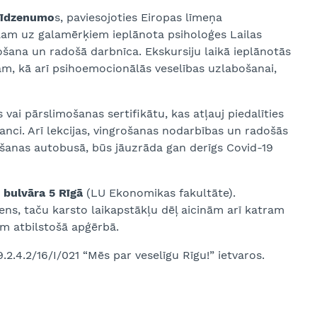
 līdzenumo
s, paviesojoties Eiropas līmeņa
eļam uz galamērķiem ieplānota psiholoģes Lailas
ošana un radošā darbnīca. Ekskursiju laikā ieplānotās
m, kā arī psihoemocionālās veselības uzlabošanai,
 vai pārslimošanas sertifikātu, kas atļauj piedalīties
ci. Arī lekcijas, vingrošanas nodarbības un radošās
āpšanas autobusā, būs jāuzrāda gan derīgs Covid-19
 bulvāra 5 Rīgā
(LU Ekonomikas fakultāte).
ens, taču karsto laikapstākļu dēļ aicinām arī katram
m atbilstošā apģērbā.
2.4.2/16/I/021 “Mēs par veselīgu Rīgu!” ietvaros.