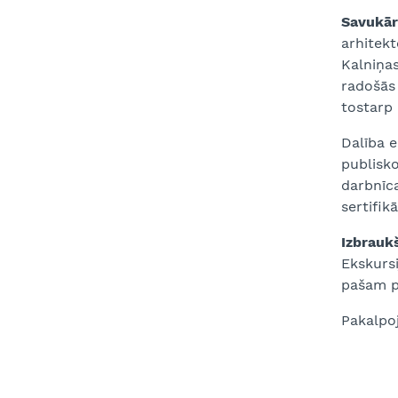
Savukārt
arhitekt
Kalniņas
radošās
tostarp 
Dalība e
publisk
darbnīca
sertifik
Izbrauk
Ekskursi
pašam pa
Pakalpoj