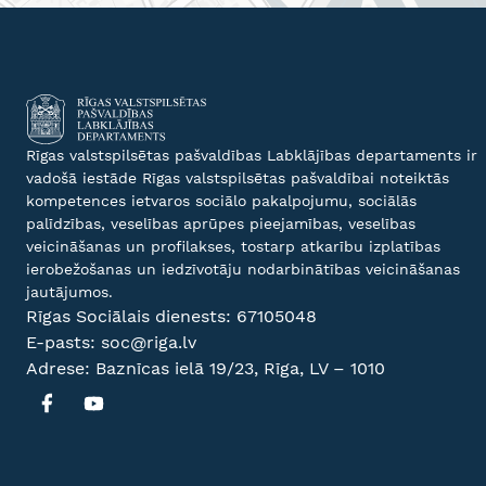
Rīgas valstspilsētas pašvaldības Labklājības departaments ir
vadošā iestāde Rīgas valstspilsētas pašvaldībai noteiktās
kompetences ietvaros sociālo pakalpojumu, sociālās
palīdzības, veselības aprūpes pieejamības, veselības
veicināšanas un profilakses, tostarp atkarību izplatības
ierobežošanas un iedzīvotāju nodarbinātības veicināšanas
jautājumos.
Rīgas Sociālais dienests:
67105048
E-pasts:
soc@riga.lv
Adrese: Baznīcas ielā 19/23, Rīga, LV – 1010