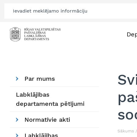
De
Sv
Par mums
pa
Labklājības
departamenta pētījumi
so
Normatīvie akti
Sākums
Labklājības