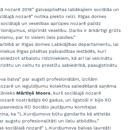
jā nozarē 2018” galvaspilsētas labākajiem sociālās un
iālajā nozarē” notika piekto reizi. Rīgas domes
 sociālajā un veselības aprūpes nozarē palīdz
risinājumus, stiprināt veselību. Darbs ir ārkārtīgi grūts
ismu, par to visiem liels paldies.”
arbībā ar Rīgas domes Labklājības departamentu, lai
iekus Rīgas pilsētas pašvaldības iestādēs, kuri
sniedzot atbalstu rīdziniekiem, kā arī lai veicinātu
rizētu un celtu to prestižu sabiedrībā, paaugstinātu
a balva” par augsti profesionālām, izcilām
nozarē un ieguldījumu kolektīva saliedēšanā saņēma
kšnieks
Mārtiņš Moors
, kurš sociālajā nozarē
ozarē nostrādājis 60 gadus, un ilgstoši ir bijis RD
s pasniedza RD Sociālo jautājumu komitejas
zina, ka “L.Kurdjumovs būtu gandarīts kā attīstās
r augstu profesionalitāti un lielu atbildību.”
s sociālajā nozarē” L.Kurdjumova balvas laureāti