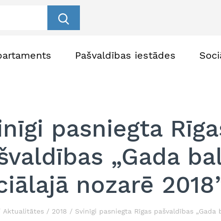
partaments
Pašvaldības iestādes
Soci
inīgi pasniegta Rīga
švaldības „Gada ba
ciālajā nozarē 2018
Aktualitātes
2018
Svinīgi pasniegta Rīgas pašvaldības „Gada 