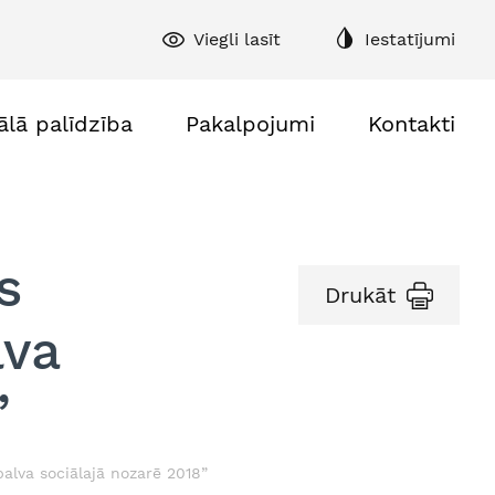
Viegli lasīt
Iestatījumi
ālā palīdzība
Pakalpojumi
Kontakti
s
Drukāt
lva
”
balva sociālajā nozarē 2018”