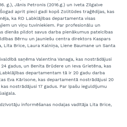
16. g.), Jānis Petronis (2016.g.) un Iveta Zilgalve
ogad aprit pieci gadi kopš Zolitūdes traģēdijas, kas
zīmēja, ka RD Labklājības departamenta visas
šajiem un viņu tuviniekiem. Par profesionālu un
jas dienās pildot savus darba pienākumus pateicības
aldības Bērnu un jauniešu centra direktors Kaspars
a, Lita Brice, Laura Kalniņa, Liene Baumane un Santa
ašvaldībā saņēma Valentīna Vanaga, kas nostrādājusi
 24 gadus, un Benita Brūdere un Ieva Grietēna, kas
D Labklājības departamentam tā ir 20 gadu darba
votas Eva Kārlsone, kas departamentā nostrādājusi 20
, kas nostrādājusi 17 gadus. Par īpašu ieguldījumu
Gaigala.
zīvotāju informēšanas nodaļas vadītāja Lita Brice,