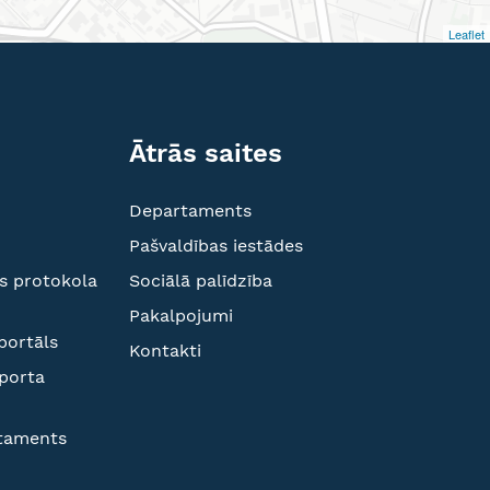
Leaflet
Ātrās saites
Departaments
Pašvaldības iestādes
s protokola
Sociālā palīdzība
Pakalpojumi
portāls
Kontakti
sporta
rtaments