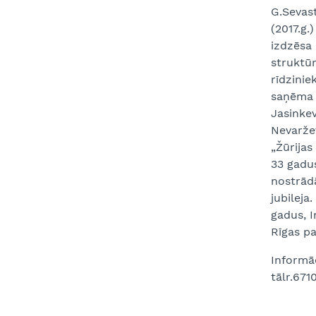
G.Sevast
(2017.g.
izdzēsa 
struktūr
rīdzinie
saņēma R
Jasinkev
Nevarže
„Žūrijas
33 gadus
nostrād
jubileja
gadus, I
Rīgas pa
Informāc
tālr.671