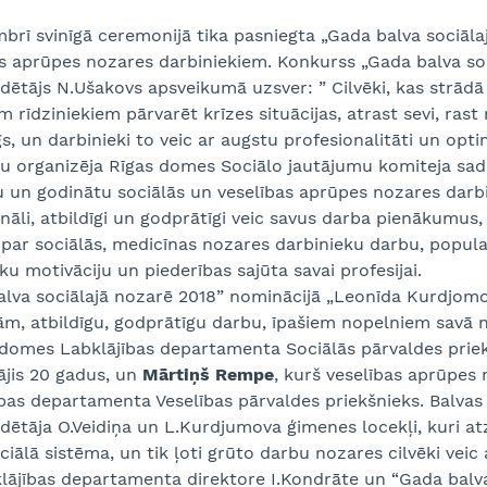
brī svinīgā ceremonijā tika pasniegta „Gada balva sociāla
s aprūpes nozares darbiniekiem. Konkurss „Gada balva soc
dētājs N.Ušakovs apsveikumā uzsver: ” Cilvēki, kas strādā
 rīdziniekiem pārvarēt krīzes situācijas, atrast sevi, rast 
, un darbinieki to veic ar augstu profesionalitāti un optim
u organizēja Rīgas domes Sociālo jautājumu komiteja sad
 un godinātu sociālās un veselības aprūpes nozares darbin
nāli, atbildīgi un godprātīgi veic savus darba pienākumus, 
 par sociālās, medicīnas nozares darbinieku darbu, popula
ku motivāciju un piederības sajūta savai profesijai.
lva sociālajā nozarē 2018” nominācijā „Leonīda Kurdjomov
ām, atbildīgu, godprātīgu darbu, īpašiem nopelniem savā 
 domes Labklājības departamenta Sociālās pārvaldes prie
ājis 20 gadus, un
Mārtiņš Rempe
, kurš veselības aprūpes n
ības departamenta Veselības pārvaldes priekšnieks. Balva
dētāja O.Veidiņa un L.Kurdjumova ģimenes locekļi, kuri at
ciālā sistēma, un tik ļoti grūto darbu nozares cilvēki veic a
lājības departamenta direktore I.Kondrāte un “Gada balva