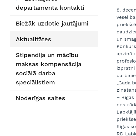
departamenta kontakti
8. decem
veselība
Biežāk uzdotie jautājumi
priekšsē
daudziem
Aktualitātes
un smags
Konkurs
apzinātu
Stipendija un mācību
profesio
maksas kompensācija
izpratni
sociālā darba
darbinie
speciālistiem
„Gada ba
zināšan
Noderīgas saites
– Rīgas
nostrād
Labklāj
priekšsē
Rīgas so
RD Labk