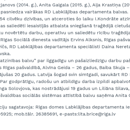
janovs (2014. g.), Anita Gaigala (2015. g.), Aija Krastiņa (20
) pasniedza vairākas RD Labklājības departamenta balvas. Š
54 cilvēku dzīvības, un atceroties šo laiku I.Kondrāte at
as saliedēti iesaistījās atbalsta sniegšanā traģēdijā cietu
ku novērtētu darbu, operatīvu un saliedētu rīcību traģēdi
īgas Sociālā dienesta vadītājs Ervins Alksnis, Rīgas pašv
ičs, RD Labklājības departamenta speciālisti Daina Neret
vska.
 atzinības balvu” par ilggadīgu un pašaizliedzīgu darbu p
 Rīgas pašvaldībā, Alvīna Geida – 26 gadus, Baiba Skuja –
ājušas 20 gadus. Latvija šogad svin simtgadi, savukārt R
. Par godprātīgu, radošu un atbildīgu darba izpildi apbal
nga Solovjova, kas nostrādājusi 19 gadus un Liliāna Silava
švaldības sociālās sistēmas attīstībā balvu saņēma Anita 
iju sagatavoja: Rīgas domes Labklājības departamenta Ied
05925; mob.tālr. 26385691, e-pasts:lita.brice@riga.lv