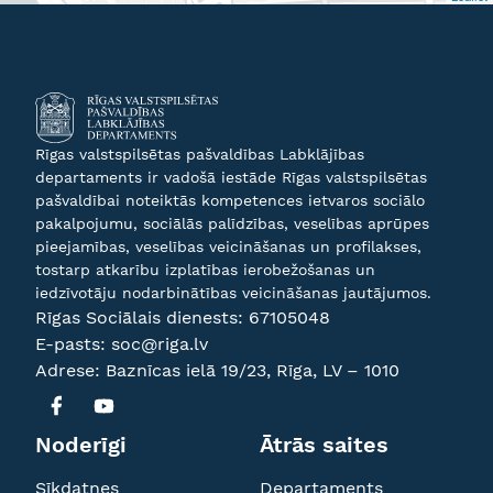
Rīgas valstspilsētas pašvaldības Labklājības
departaments ir vadošā iestāde Rīgas valstspilsētas
pašvaldībai noteiktās kompetences ietvaros sociālo
pakalpojumu, sociālās palīdzības, veselības aprūpes
pieejamības, veselības veicināšanas un profilakses,
tostarp atkarību izplatības ierobežošanas un
iedzīvotāju nodarbinātības veicināšanas jautājumos.
Rīgas Sociālais dienests:
67105048
E-pasts:
soc@riga.lv
Adrese: Baznīcas ielā 19/23, Rīga, LV – 1010
Noderīgi
Ātrās saites
Sīkdatnes
Departaments