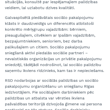
situācijās, konsultē par iespējamajiem palīdzības
veidiem, lai uzlabotu dzīves kvalitāti.
Galvaspilsētā piedāvātais sociālo pakalpojumu
klāsts ir daudzveidīgs un diferencēts atbilstoši
konkrēto mērķgrupu vajadzībām: bērniem,
pieaugušajiem, cilvēkiem ar īpašām vajadzībām,
bezpajumtniekiem, senioriem, bez darba
palikušajiem un citiem. Sociālo pakalpojumu
sniegšanā aktīvi piedalās sociālie partneri –
nevalstiskās organizācijas un privātie pakalpojumu
sniedzēji, tādējādi nodrošinot, lai sociālo palīdzību
saņemtu ikviens rīdzinieks, kam tas ir nepieciešams.
RSD nodarbojas ar sociālās palīdzības un sociālo
pakalpojumu organizēšanu un sniegšanu Rīgas
iedzīvotājiem. Pie sociālajiem darbiniekiem pēc
palīdzības un atbalsta var vērsties ikviena
pašvaldības teritorijā dzīvojoša ģimene vai persona
neatkarīgi no tās statusa. Sociālo darbinieku