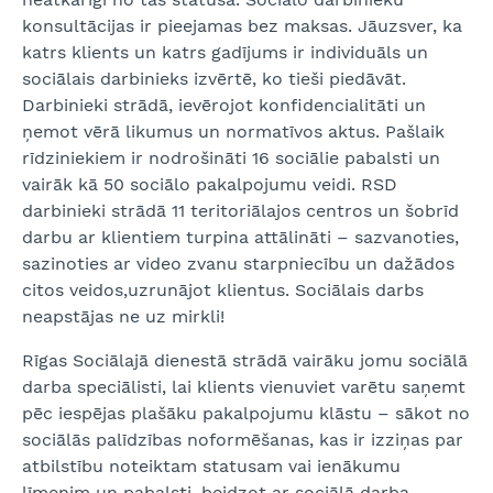
konsultācijas ir pieejamas bez maksas. Jāuzsver, ka
katrs klients un katrs gadījums ir individuāls un
sociālais darbinieks izvērtē, ko tieši piedāvāt.
Darbinieki strādā, ievērojot konfidencialitāti un
ņemot vērā likumus un normatīvos aktus. Pašlaik
rīdziniekiem ir nodrošināti 16 sociālie pabalsti un
vairāk kā 50 sociālo pakalpojumu veidi. RSD
darbinieki strādā 11 teritoriālajos centros un šobrīd
darbu ar klientiem turpina attālināti – sazvanoties,
sazinoties ar video zvanu starpniecību un dažādos
citos veidos,uzrunājot klientus. Sociālais darbs
neapstājas ne uz mirkli!
Rīgas Sociālajā dienestā strādā vairāku jomu sociālā
darba speciālisti, lai klients vienuviet varētu saņemt
pēc iespējas plašāku pakalpojumu klāstu – sākot no
sociālās palīdzības noformēšanas, kas ir izziņas par
atbilstību noteiktam statusam vai ienākumu
līmenim un pabalsti, beidzot ar sociālā darba