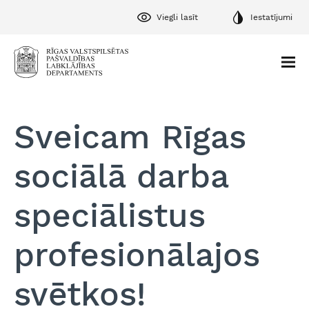
Viegli lasīt
Iestatījumi
Sveicam Rīgas
sociālā darba
speciālistus
profesionālajos
svētkos!