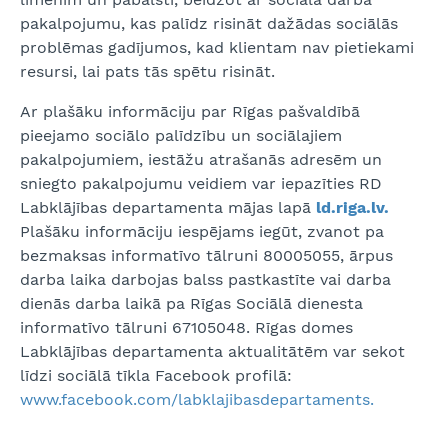
pakalpojumu, kas palīdz risināt dažādas sociālās
problēmas gadījumos, kad klientam nav pietiekami
resursi, lai pats tās spētu risināt.
Ar plašāku informāciju par Rīgas pašvaldībā
pieejamo sociālo palīdzību un sociālajiem
pakalpojumiem, iestāžu atrašanās adresēm un
sniegto pakalpojumu veidiem var iepazīties RD
Labklājības departamenta mājas lapā
ld.riga.lv.
Plašāku informāciju iespējams iegūt, zvanot pa
bezmaksas informatīvo tālruni 80005055, ārpus
darba laika darbojas balss pastkastīte vai darba
dienās darba laikā pa Rīgas Sociālā dienesta
informatīvo tālruni 67105048. Rīgas domes
Labklājības departamenta aktualitātēm var sekot
līdzi sociālā tīkla Facebook profilā:
www.facebook.com/labklajibasdepartaments.