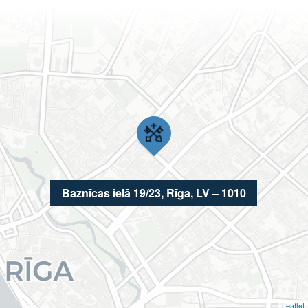
Baznīcas ielā 19/23, Rīga, LV – 1010
Leaflet