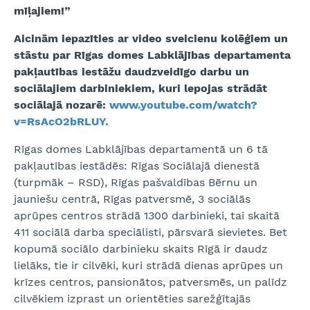
mīļajiem!”
Aicinām iepazīties ar video sveicienu kolēģiem un
stāstu par Rīgas domes Labklājības departamenta
pakļautības iestāžu daudzveidīgo darbu un
sociālajiem darbiniekiem, kuri lepojas strādāt
sociālajā nozarē:
www.youtube.com/watch?
v=RsAcO2bRLUY.
Rīgas domes Labklājības departamentā un 6 tā
pakļautības iestādēs: Rīgas Sociālajā dienestā
(turpmāk – RSD), Rīgas pašvaldības Bērnu un
jauniešu centrā, Rīgas patversmē, 3 sociālās
aprūpes centros strādā 1300 darbinieki, tai skaitā
411 sociālā darba speciālisti, pārsvarā sievietes. Bet
kopumā sociālo darbinieku skaits Rīgā ir daudz
lielāks, tie ir cilvēki, kuri strādā dienas aprūpes un
krīzes centros, pansionātos, patversmēs, un palīdz
cilvēkiem izprast un orientēties sarežģītajās