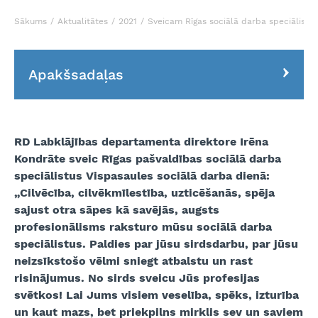
Sākums
Aktualitātes
2021
Sveicam Rīgas sociālā darba speciālistus
Apakšsadaļas
RD Labklājības departamenta direktore Irēna
Kondrāte sveic Rīgas pašvaldības sociālā darba
speciālistus Vispasaules sociālā darba dienā:
„Cilvēcība, cilvēkmīlestība, uzticēšanās, spēja
sajust otra sāpes kā savējās, augsts
profesionālisms raksturo mūsu sociālā darba
speciālistus. Paldies par jūsu sirdsdarbu, par jūsu
neizsīkstošo vēlmi sniegt atbalstu un rast
risinājumus. No sirds sveicu Jūs profesijas
svētkos! Lai Jums visiem veselība, spēks, izturība
un kaut mazs, bet priekpilns mirklis sev un saviem