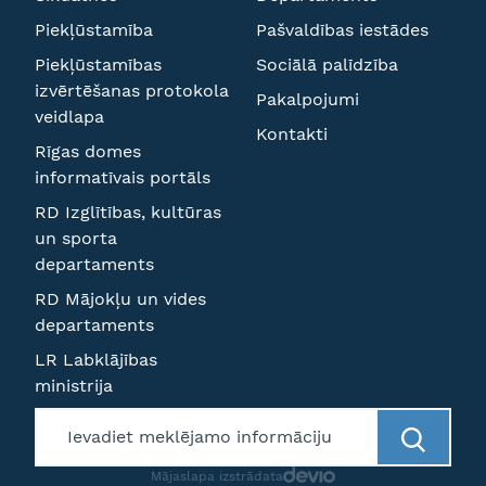
Piekļūstamība
Pašvaldības iestādes
Piekļūstamības
Sociālā palīdzība
izvērtēšanas protokola
Pakalpojumi
veidlapa
Kontakti
Rīgas domes
informatīvais portāls
RD Izglītības, kultūras
un sporta
departaments
RD Mājokļu un vides
departaments
LR Labklājības
ministrija
Mājaslapa izstrādata