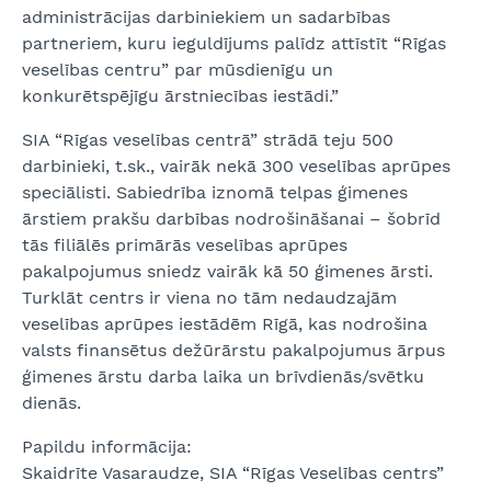
administrācijas darbiniekiem un sadarbības
partneriem, kuru ieguldījums palīdz attīstīt “Rīgas
veselības centru” par mūsdienīgu un
konkurētspējīgu ārstniecības iestādi.”
SIA “Rīgas veselības centrā” strādā teju 500
darbinieki, t.sk., vairāk nekā 300 veselības aprūpes
speciālisti. Sabiedrība iznomā telpas ģimenes
ārstiem prakšu darbības nodrošināšanai – šobrīd
tās filiālēs primārās veselības aprūpes
pakalpojumus sniedz vairāk kā 50 ģimenes ārsti.
Turklāt centrs ir viena no tām nedaudzajām
veselības aprūpes iestādēm Rīgā, kas nodrošina
valsts finansētus dežūrārstu pakalpojumus ārpus
ģimenes ārstu darba laika un brīvdienās/svētku
dienās.
Papildu informācija:
Skaidrīte Vasaraudze, SIA “Rīgas Veselības centrs”