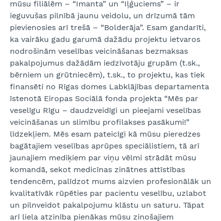
mūsu filiālēm – “Imanta” un “Iļģuciems” – ir
ieguvušas pilnībā jaunu veidolu, un drīzumā tām
pievienosies arī trešā – “Bolderāja”. Esam gandarīti,
ka vairāku gadu garumā dažādu projektu ietvaros
nodrošinām veselības veicināšanas bezmaksas
pakalpojumus dažādām iedzīvotāju grupām (t.sk.,
bērniem un grūtniecēm), t.sk., to projektu, kas tiek
finansēti no Rīgas domes Labklājības departamenta
īstenotā Eiropas Sociālā fonda projekta “Mēs par
veselīgu Rīgu – daudzveidīgi un pieejami veselības
veicināšanas un slimību profilakses pasākumi!”
līdzekļiem. Mēs esam pateicīgi kā mūsu pieredzes
bagātajiem veselības aprūpes speciālistiem, tā arī
jaunajiem mediķiem par viņu vēlmi strādāt mūsu
komandā, sekot medicīnas zinātnes attīstības
tendencēm, palīdzot mums aizvien profesionālāk un
kvalitatīvāk rūpēties par pacientu veselību, uzlabot
un pilnveidot pakalpojumu klāstu un saturu. Tāpat
arī liela atzinība pienākas mūsu zinošajiem