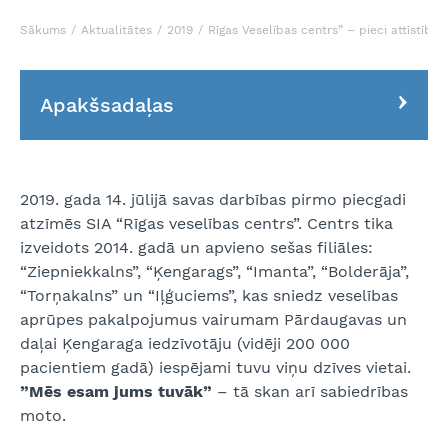
Sākums
Aktualitātes
2019
Rīgas Veselības centrs” – pieci attīstība
Apakšsadaļas
2019. gada 14. jūlijā savas darbības pirmo piecgadi
atzīmēs SIA “Rīgas veselības centrs”. Centrs tika
izveidots 2014. gadā un apvieno sešas filiāles:
“Ziepniekkalns”, “Ķengarags”, “Imanta”, “Bolderāja”,
“Torņakalns” un “Iļģuciems”, kas sniedz veselības
aprūpes pakalpojumus vairumam Pārdaugavas un
daļai Ķengaraga iedzīvotāju (vidēji 200 000
pacientiem gadā) iespējami tuvu viņu dzīves vietai.
”Mēs esam jums tuvāk”
– tā skan arī sabiedrības
moto.