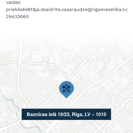
valdes
priekšsēdētāja:skaidrīte.vasaraudze@rigasveseliba.lv;
29432660
Baznīcas ielā 19/23, Rīga, LV – 1010