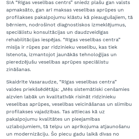
SIA “Rīgas veselības centrs” sniedz plašu gan valsts
apmaksāto, gan arī maksas veselības aprūpes un
profilakses pakalpojumu klāstu kā pieaugušajiem, tā
bērniem, nodrošinot diagnostiskos izmeklējumus,
speciālistu konsultācijas un daudzveidīgas
rehabilitācijas iespējas. “Rīgas veselības centra”
misija ir rūpes par rīdzinieku veselību, kas tiek
īstenota, izmantojot jaunākās tehnoloģijas un
pieredzējušu veselības aprūpes speciālistu
zināšanas.
Skaidrīte Vasaraudze, “Rīgas veselības centra”
valdes priekšsēdētāja: „Mēs sistemātiski cenšamies
aizvien labāk un kvalitatīvāk risināt rīdzinieku
veselības aprūpes, veselības veicināšanas un slimību
profilakses vajadzības. Tas attiecas kā uz
pakalpojumu kvalitātes un pieejamības
uzlabojumiem, tā telpu un aprīkojuma atjaunošanu
un modernizāciju. Šo piecu gadu laikā divas no