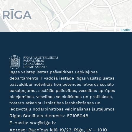
Leaflet
Rīgas valstspilsētas pašvaldības Labklājības
departaments ir vadošā iestāde Rīgas valstspilsētas
pašvaldībai noteiktās kompetences ietvaros sociālo
pakalpojumu, sociālās palīdzības, veselības aprūpes
pieejamības, veselības veicināšanas un profilakses,
tostarp atkarību izplatības ierobežošanas un
iedzīvotāju nodarbinātības veicināšanas jautājumos.
Rīgas Sociālais dienests:
67105048
E-pasts:
soc@riga.lv
Adrese: Baznīcas ielā 19/23, Rīga, LV – 1010