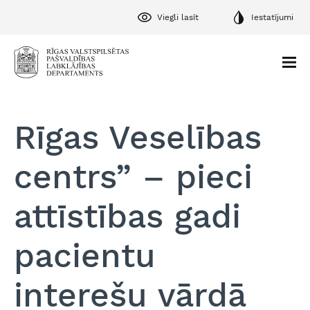
Viegli lasīt
Iestatījumi
Rīgas Veselības
centrs” – pieci
attīstības gadi
pacientu
interešu vārdā