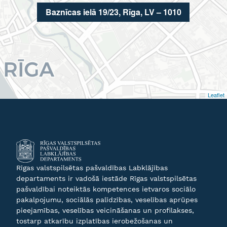
Baznīcas ielā 19/23, Rīga, LV – 1010
Leaflet
Rīgas valstspilsētas pašvaldības Labklājības
departaments ir vadošā iestāde Rīgas valstspilsētas
pašvaldībai noteiktās kompetences ietvaros sociālo
pakalpojumu, sociālās palīdzības, veselības aprūpes
pieejamības, veselības veicināšanas un profilakses,
tostarp atkarību izplatības ierobežošanas un