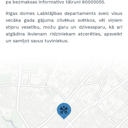
pa bezmaksas informatīvo tālruni 80005055.
Rīgas domes Labklājības departaments sveic visus
vecāka gada gājuma cilvēkus svētkos, vēl viņiem
stipru veselību, možu garu un dzīvessparu, kā arī
atgādina ikvienam rīdziniekam atcerēties, apsveikt
un samīļot savus tuviniekus.