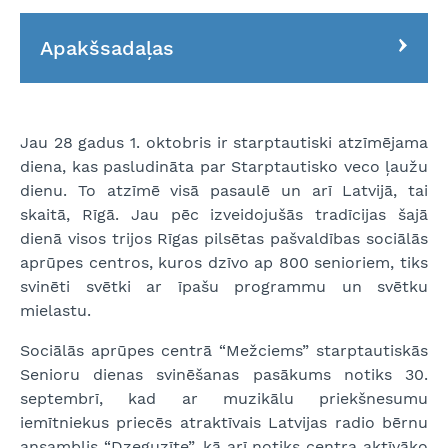
Apakšsadaļas
Jau 28 gadus 1. oktobris ir starptautiski atzīmējama
diena, kas pasludināta par Starptautisko veco ļaužu
dienu. To atzīmē visā pasaulē un arī Latvijā, tai
skaitā, Rīgā. Jau pēc izveidojušās tradīcijas šajā
dienā visos trijos Rīgas pilsētas pašvaldības sociālās
aprūpes centros, kuros dzīvo ap 800 senioriem, tiks
svinēti svētki ar īpašu programmu un svētku
mielastu.
Sociālās aprūpes centrā “Mežciems” starptautiskās
Senioru dienas svinēšanas pasākums notiks 30.
septembrī, kad ar muzikālu priekšnesumu
iemītniekus priecēs atraktīvais Latvijas radio bērnu
ansamblis “Dzeguzīte”, kā arī notiks centra aktīvāko