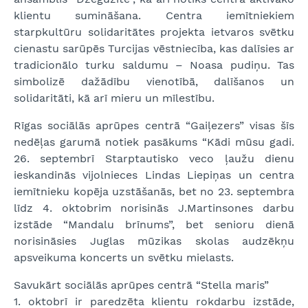
klientu sumināšana. Centra iemītniekiem
starpkultūru solidaritātes projekta ietvaros svētku
cienastu sarūpēs Turcijas vēstniecība, kas dalīsies ar
tradicionālo turku saldumu – Noasa pudiņu. Tas
simbolizē dažādību vienotībā, dalīšanos un
solidaritāti, kā arī mieru un mīlestību.
Rīgas sociālās aprūpes centrā “Gaiļezers” visas šīs
nedēļas garumā notiek pasākums “Kādi mūsu gadi.
26. septembrī Starptautisko veco ļaužu dienu
ieskandinās vijolnieces Lindas Liepiņas un centra
iemītnieku kopēja uzstāšanās, bet no 23. septembra
līdz 4. oktobrim norisinās J.Martinsones darbu
izstāde “Mandalu brīnums”, bet senioru dienā
norisināsies Juglas mūzikas skolas audzēkņu
apsveikuma koncerts un svētku mielasts.
Savukārt sociālās aprūpes centrā “Stella maris”
1. oktobrī ir paredzēta klientu rokdarbu izstāde,