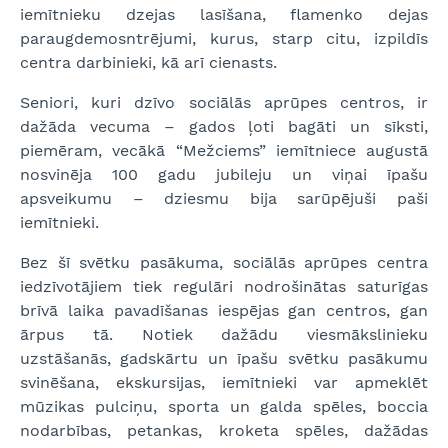
iemītnieku dzejas lasīšana, flamenko dejas
paraugdemosntrējumi, kurus, starp citu, izpildīs
centra darbinieki, kā arī cienasts.
Seniori, kuri dzīvo sociālās aprūpes centros, ir
dažāda vecuma – gados ļoti bagāti un sīksti,
piemēram, vecākā “Mežciems” iemītniece augustā
nosvinēja 100 gadu jubileju un viņai īpašu
apsveikumu – dziesmu bija sarūpējuši paši
iemītnieki.
Bez šī svētku pasākuma, sociālās aprūpes centra
iedzīvotājiem tiek regulāri nodrošinātas saturīgas
brīvā laika pavadīšanas iespējas gan centros, gan
ārpus tā. Notiek dažādu viesmākslinieku
uzstāšanās, gadskārtu un īpašu svētku pasākumu
svinēšana, ekskursijas, iemītnieki var apmeklēt
mūzikas pulciņu, sporta un galda spēles, boccia
nodarbības, petankas, kroketa spēles, dažādas