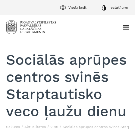
Viegli lasīt
Iestatījumi
Sociālās aprūpes
centros svinēs
Starptautisko
veco ļaužu dienu
Sākums
Aktualitātes
2019
Sociālās aprūpes centros svinēs Starpta