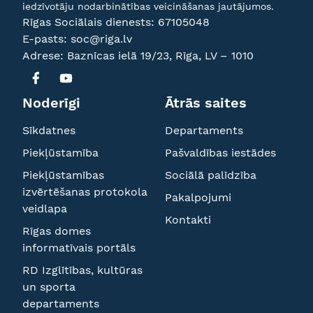
iedzīvotāju nodarbinātības veicināšanas jautājumos.
Rīgas Sociālais dienests:
67105048
E-pasts:
soc@riga.lv
Adrese: Baznīcas ielā 19/23, Rīga, LV – 1010
Noderīgi
Ātrās saites
Sīkdatnes
Departaments
Piekļūstamība
Pašvaldības iestādes
Piekļūstamības
Sociālā palīdzība
izvērtēšanas protokola
Pakalpojumi
veidlapa
Kontakti
Rīgas domes
informatīvais portāls
RD Izglītības, kultūras
un sporta
departaments