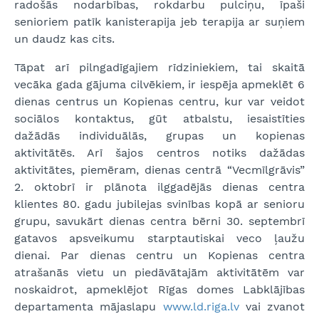
radošās nodarbības, rokdarbu pulciņu, īpaši
senioriem patīk kanisterapija jeb terapija ar suņiem
un daudz kas cits.
Tāpat arī pilngadīgajiem rīdziniekiem, tai skaitā
vecāka gada gājuma cilvēkiem, ir iespēja apmeklēt 6
dienas centrus un Kopienas centru, kur var veidot
sociālos kontaktus, gūt atbalstu, iesaistīties
dažādās individuālās, grupas un kopienas
aktivitātēs. Arī šajos centros notiks dažādas
aktivitātes, piemēram, dienas centrā “Vecmīlgrāvis”
2. oktobrī ir plānota ilggadējās dienas centra
klientes 80. gadu jubilejas svinības kopā ar senioru
grupu, savukārt dienas centra bērni 30. septembrī
gatavos apsveikumu starptautiskai veco ļaužu
dienai. Par dienas centru un Kopienas centra
atrašanās vietu un piedāvātajām aktivitātēm var
noskaidrot, apmeklējot Rīgas domes Labklājības
departamenta mājaslapu
www.ld.riga.lv
vai zvanot