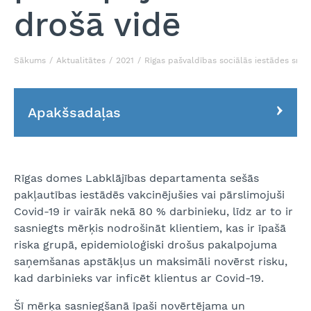
drošā vidē
Sākums
Aktualitātes
2021
Rīgas pašvaldības sociālās iestādes sni
Apakšsadaļas
Rīgas domes Labklājības departamenta sešās
pakļautības iestādēs vakcinējušies vai pārslimojuši
Covid-19 ir vairāk nekā 80 % darbinieku, līdz ar to ir
sasniegts mērķis nodrošināt klientiem, kas ir īpašā
riska grupā, epidemioloģiski drošus pakalpojuma
saņemšanas apstākļus un maksimāli novērst risku,
kad darbinieks var inficēt klientus ar Covid-19.
Šī mērķa sasniegšanā īpaši novērtējama un