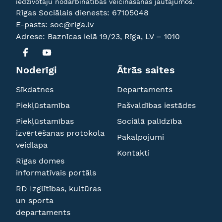
iedzīvotāju nodarbinātības veicināšanas jautājumos.
Rīgas Sociālais dienests:
67105048
E-pasts:
soc@riga.lv
Adrese: Baznīcas ielā 19/23, Rīga, LV – 1010
Noderīgi
Ātrās saites
Sīkdatnes
Departaments
Piekļūstamība
Pašvaldības iestādes
Piekļūstamības
Sociālā palīdzība
izvērtēšanas protokola
Pakalpojumi
veidlapa
Kontakti
Rīgas domes
informatīvais portāls
RD Izglītības, kultūras
un sporta
departaments