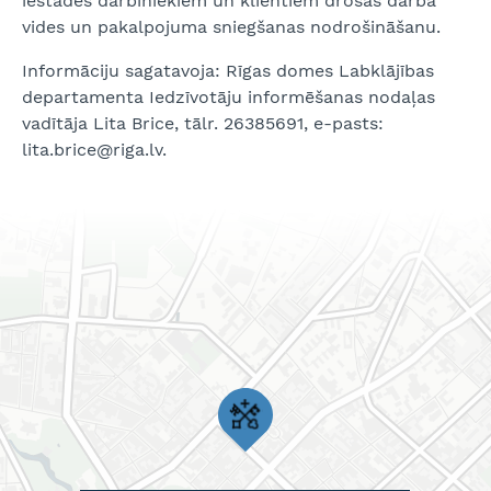
iestādes darbiniekiem un klientiem drošas darba
vides un pakalpojuma sniegšanas nodrošināšanu.
Informāciju sagatavoja: Rīgas domes Labklājības
departamenta Iedzīvotāju informēšanas nodaļas
vadītāja Lita Brice, tālr. 26385691, e-pasts:
lita.brice@riga.lv.