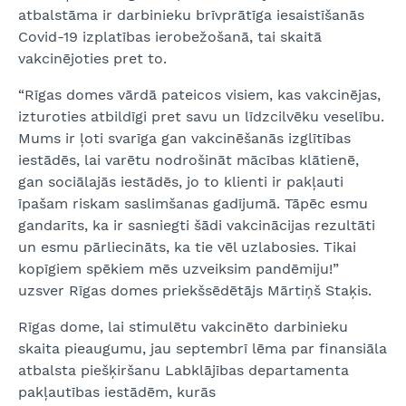
atbalstāma ir darbinieku brīvprātīga iesaistīšanās
Covid-19 izplatības ierobežošanā, tai skaitā
vakcinējoties pret to.
“Rīgas domes vārdā pateicos visiem, kas vakcinējas,
izturoties atbildīgi pret savu un līdzcilvēku veselību.
Mums ir ļoti svarīga gan vakcinēšanās izglītības
iestādēs, lai varētu nodrošināt mācības klātienē,
gan sociālajās iestādēs, jo to klienti ir pakļauti
īpašam riskam saslimšanas gadījumā. Tāpēc esmu
gandarīts, ka ir sasniegti šādi vakcinācijas rezultāti
un esmu pārliecināts, ka tie vēl uzlabosies. Tikai
kopīgiem spēkiem mēs uzveiksim pandēmiju!”
uzsver Rīgas domes priekšsēdētājs Mārtiņš Staķis.
Rīgas dome, lai stimulētu vakcinēto darbinieku
skaita pieaugumu, jau septembrī lēma par finansiāla
atbalsta piešķiršanu Labklājības departamenta
pakļautības iestādēm, kurās