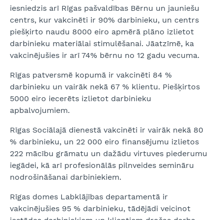
iesniedzis arī Rīgas pašvaldības Bērnu un jauniešu
centrs, kur vakcinēti ir 90% darbinieku, un centrs
piešķirto naudu 8000 eiro apmērā plāno izlietot
darbinieku materiālai stimulēšanai. Jāatzīmē, ka
vakcinējušies ir arī 74% bērnu no 12 gadu vecuma.
Rīgas patversmē kopumā ir vakcinēti 84 %
darbinieku un vairāk nekā 67 % klientu. Piešķirtos
5000 eiro iecerēts izlietot darbinieku
apbalvojumiem.
Rīgas Sociālajā dienestā vakcinēti ir vairāk nekā 80
% darbinieku, un 22 000 eiro finansējumu izlietos
222 mācību grāmatu un dažādu virtuves piederumu
iegādei, kā arī profesionālās pilnveides semināru
nodrošināšanai darbiniekiem.
Rīgas domes Labklājības departamentā ir
vakcinējušies 95 % darbinieku, tādējādi veicinot