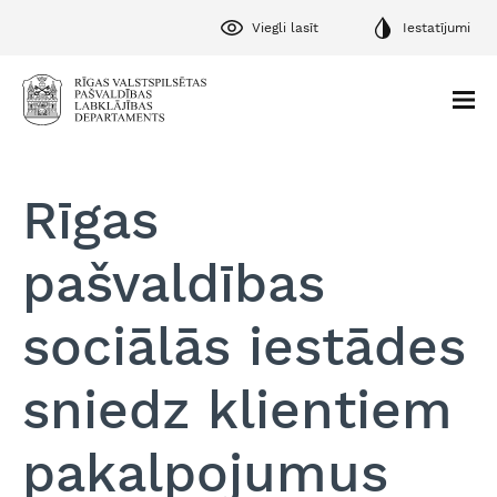
Viegli lasīt
Iestatījumi
Rīgas
pašvaldības
sociālās iestādes
sniedz klientiem
pakalpojumus