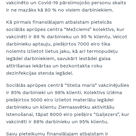
vakcinēto un Covid-19 pārslimojošo personu skaits
ir ne mazāks kā 80 % no visiem darbiniekiem.
Kā pirmais finansiālajam atbalstam pieteicās
sociālās aprūpes centra “Mežciems” kolektīvs, kur
vakcinēti ir 89 % darbinieku un 95 % klientu. Veicot
darbinieku aptauju, piešķirtos 7000 eiro tika
nolemts izlietot lietus jaku, kā arī termopudeļu
iegādei darbiniekiem, savukārt iestādei gaisa
attīrīšanas iekārtas un bezkontakta roku
dezinfekcijas stenda iegādei.
Sociālās aprūpes centrā “Stella maris” vakcinējušies
ir 85% darbinieki un 98% klienti. Kolektīvs izlēma
piešķirtos 5000 eiro izlietot materiālu iegādei
darbinieku un klientu Ziemassvētku aktivitāšu
īstenošanai, tāpat 8000 eiro piešķirs “Gaiļezers”, kur
vakcinēti ir 88% darbinieku un 95% klientu.
Savu pieteikumu finansiālajam atbalstam ir