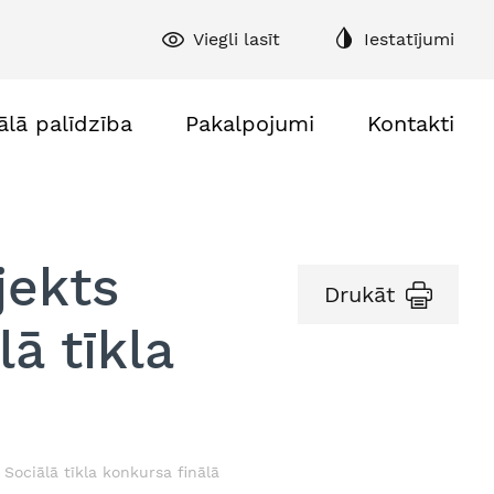
Viegli lasīt
Iestatījumi
ālā palīdzība
Pakalpojumi
Kontakti
jekts
Drukāt
lā tīkla
 Sociālā tīkla konkursa finālā