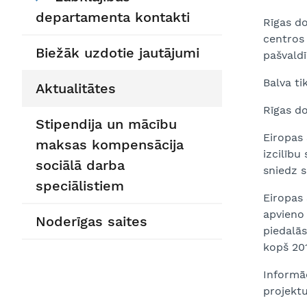
departamenta kontakti
Rīgas do
centros 
Biežāk uzdotie jautājumi
pašvaldī
Balva ti
Aktualitātes
Rīgas d
Stipendija un mācību
Eiropas 
maksas kompensācija
izcilību
sociālā darba
sniedz s
speciālistiem
Eiropas 
apvieno 
Noderīgas saites
piedalās
kopš 20
Informā
projektu