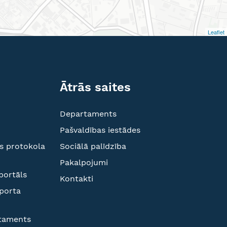
Leaflet
Ātrās saites
Departaments
Pašvaldības iestādes
s protokola
Sociālā palīdzība
Pakalpojumi
portāls
Kontakti
sporta
rtaments