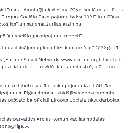
istēmas tehnoloģiju ieviešana Rīgas sociālos aprūpes
 “Eiropas Sociālo Pakalpojumu balva 2021”, kur Rīgas
oloģijas” un saņēma žūrijas atzinību.
spējīgu sociālo pakalpojumu modeļi”.
la uzaicinājumu piedalīties konkursā arī 2022.gadā.
s (Europe Social Network, www.esn-eu.org), lai atzītu
 paveikto darbu to vidū, kuri administrē, plāno un
umus un uzlabotu sociālo pakalpojumu kvalitāti. Tas
akalpojumus. Rīgas domes Labklājības departaments
s pašvaldība oficiāli Eiropas Sociālā tīklā darbojas
cijas pārvaldes Ārējās komunikācijas nodaļas
sons@riga.lv.