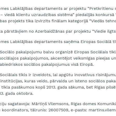
mes Labklājības departaments ar projektu “Pretkritienu s
– viedā klientu uzraudzības sistēma” piedalījās konkursā
bas projekts tika izvirzīts finālam kategorijā “Viedās tehn
ka pārstāvjiem no Azerbaidžānas par projektu “Viedie ilgt
omes Labklājības departaments saņēma Eiropas Sociālā tīk
Sociālo pakalpojumu balvu organizē Eiropas Sociālais tīkl
 sociālajos pakalpojumos, akcentējot veiksmīgas pieejas un
abiedriskos sociālos pakalpojumus visā Eiropā.
Sociālais tīkls ir izveidots, lai apgūtu inovatīvus risināj
institūcijas, kuras veido, pārvalda un īsteno sociālos p
 tīkla pasākumos kopš 2013. gada sākuma, bet Rīgas pilsēta
13. gada oktobra.
ciju sagatavoja: Mārtiņš Vilemsons, Rīgas domes Komunikā
 koordinators, tālrunis: 26007509, e-pasts: martins.vilem