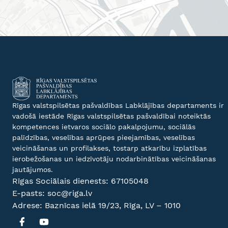
Rīgas valstspilsētas pašvaldības Labklājības departaments ir
vadošā iestāde Rīgas valstspilsētas pašvaldībai noteiktās
kompetences ietvaros sociālo pakalpojumu, sociālās
palīdzības, veselības aprūpes pieejamības, veselības
veicināšanas un profilakses, tostarp atkarību izplatības
ierobežošanas un iedzīvotāju nodarbinātības veicināšanas
jautājumos.
Rīgas Sociālais dienests:
67105048
E-pasts:
soc@riga.lv
Adrese: Baznīcas ielā 19/23, Rīga, LV – 1010