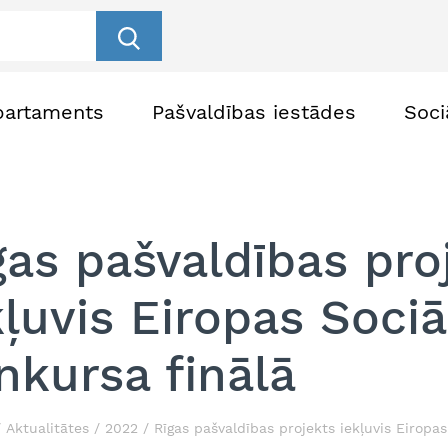
partaments
Pašvaldības iestādes
Soci
gas pašvaldības pro
kļuvis Eiropas Sociā
nkursa finālā
Aktualitātes
2022
Rīgas pašvaldības projekts iekļuvis Eiropas