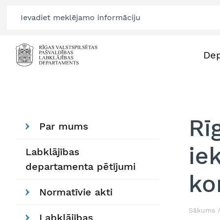
De
Rī
Par mums
ie
Labklājības
departamenta pētījumi
ko
Normatīvie akti
Sākums
Labklājības