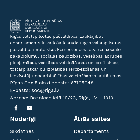
Rīgas valstspilsētas pašvaldības Labklājības
departaments ir vadošā iestāde Rīgas valstspilsētas
pašvaldībai noteiktās kompetences ietvaros sociālo
pakalpojumu, sociālās palīdzības, veselības aprūpes
pieejamības, veselības veicināšanas un profilakses,
tostarp atkarību izplatības ierobežošanas un
iedzīvotāju nodarbinātības veicināšanas jautājumos.
Rīgas Sociālais dienests:
67105048
E-pasts:
soc@riga.lv
Adrese: Baznīcas ielā 19/23, Rīga, LV – 1010
Noderīgi
Ātrās saites
Sīkdatnes
Departaments