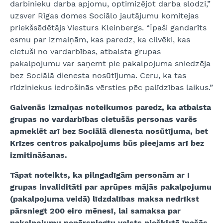
darbinieku darba apjomu, optimizējot darba slodzi,”
uzsver Rīgas domes Sociālo jautājumu komitejas
priekšsēdētājs Viesturs Kleinbergs. “Īpaši gandarīts
esmu par izmaiņām, kas paredz, ka cilvēki, kas
cietuši no vardarbības, atbalsta grupas
pakalpojumu var saņemt pie pakalpojuma sniedzēja
bez Sociālā dienesta nosūtījuma. Ceru, ka tas
rīdziniekus iedrošinās vērsties pēc palīdzības laikus.”
Galvenās izmaiņas noteikumos paredz, ka atbalsta
grupas no vardarbības cietušās personas varēs
apmeklēt arī bez Sociālā dienesta nosūtījuma, bet
Krīzes centros pakalpojums būs pieejams arī bez
izmitināšanas.
Tāpat noteikts, ka pilngadīgām personām ar I
grupas invaliditāti par aprūpes mājās pakalpojumu
(pakalpojuma veidā) līdzdalības maksa nedrīkst
pārsniegt 200 eiro mēnesī, lai samaksa par
pakalpojumu nepārsniegtu valsts piešķirtā īpašās