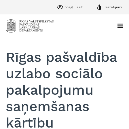
Viegli lasīt
Iestatījumi
Rīgas pašvaldība
uzlabo sociālo
pakalpojumu
saņemšanas
kārtību