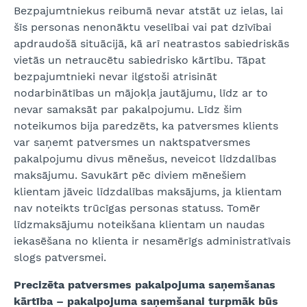
Bezpajumtniekus reibumā nevar atstāt uz ielas, lai
šīs personas nenonāktu veselībai vai pat dzīvībai
apdraudošā situācijā, kā arī neatrastos sabiedriskās
vietās un netraucētu sabiedrisko kārtību. Tāpat
bezpajumtnieki nevar ilgstoši atrisināt
nodarbinātības un mājokļa jautājumu, līdz ar to
nevar samaksāt par pakalpojumu. Līdz šim
noteikumos bija paredzēts, ka patversmes klients
var saņemt patversmes un naktspatversmes
pakalpojumu divus mēnešus, neveicot līdzdalības
maksājumu. Savukārt pēc diviem mēnešiem
klientam jāveic līdzdalības maksājums, ja klientam
nav noteikts trūcīgas personas statuss. Tomēr
līdzmaksājumu noteikšana klientam un naudas
iekasēšana no klienta ir nesamērīgs administratīvais
slogs patversmei.
Precizēta patversmes pakalpojuma saņemšanas
kārtība – pakalpojuma saņemšanai turpmāk būs