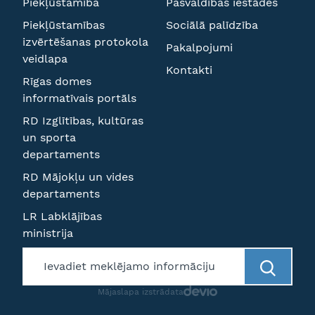
Piekļūstamība
Pašvaldības iestādes
Piekļūstamības
Sociālā palīdzība
izvērtēšanas protokola
Pakalpojumi
veidlapa
Kontakti
Rīgas domes
informatīvais portāls
RD Izglītības, kultūras
un sporta
departaments
RD Mājokļu un vides
departaments
LR Labklājības
ministrija
Mājaslapa izstrādata