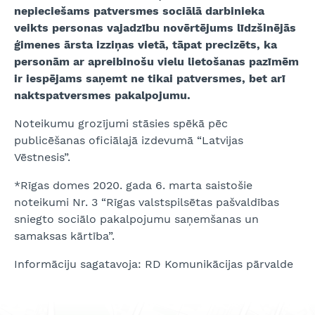
nepieciešams patversmes sociālā darbinieka
veikts personas vajadzību novērtējums līdzšinējās
ģimenes ārsta izziņas vietā, tāpat precizēts, ka
personām ar apreibinošu vielu lietošanas pazīmēm
ir iespējams saņemt ne tikai patversmes, bet arī
naktspatversmes pakalpojumu.
Noteikumu grozījumi stāsies spēkā pēc
publicēšanas oficiālajā izdevumā “Latvijas
Vēstnesis”.
*Rīgas domes 2020. gada 6. marta saistošie
noteikumi Nr. 3 “Rīgas valstspilsētas pašvaldības
sniegto sociālo pakalpojumu saņemšanas un
samaksas kārtība”.
Informāciju sagatavoja: RD Komunikācijas pārvalde