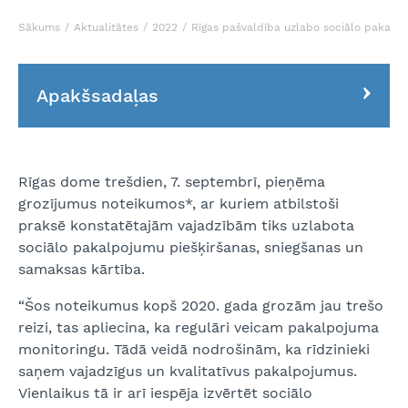
Sākums
Aktualitātes
2022
Rīgas pašvaldība uzlabo sociālo pakalp
Apakšsadaļas
Rīgas dome trešdien, 7. septembrī, pieņēma
grozījumus noteikumos*, ar kuriem atbilstoši
praksē konstatētajām vajadzībām tiks uzlabota
sociālo pakalpojumu piešķiršanas, sniegšanas un
samaksas kārtība.
“Šos noteikumus kopš 2020. gada grozām jau trešo
reizi, tas apliecina, ka regulāri veicam pakalpojuma
monitoringu. Tādā veidā nodrošinām, ka rīdzinieki
saņem vajadzīgus un kvalitatīvus pakalpojumus.
Vienlaikus tā ir arī iespēja izvērtēt sociālo