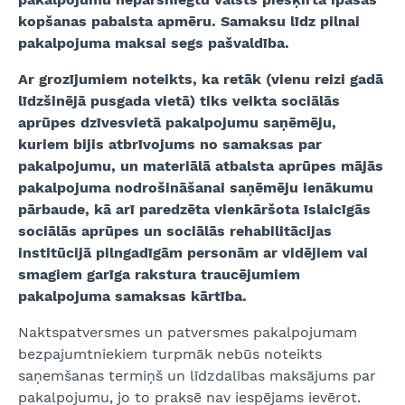
kopšanas pabalsta apmēru. Samaksu līdz pilnai
pakalpojuma maksai segs pašvaldība.
Ar grozījumiem noteikts, ka retāk (vienu reizi gadā
līdzšinējā pusgada vietā) tiks veikta sociālās
aprūpes dzīvesvietā pakalpojumu saņēmēju,
kuriem bijis atbrīvojums no samaksas par
pakalpojumu, un materiālā atbalsta aprūpes mājās
pakalpojuma nodrošināšanai saņēmēju ienākumu
pārbaude, kā arī paredzēta vienkāršota īslaicīgās
sociālās aprūpes un sociālās rehabilitācijas
institūcijā pilngadīgām personām ar vidējiem vai
smagiem garīga rakstura traucējumiem
pakalpojuma samaksas kārtība.
Naktspatversmes un patversmes pakalpojumam
bezpajumtniekiem turpmāk nebūs noteikts
saņemšanas termiņš un līdzdalības maksājums par
pakalpojumu, jo to praksē nav iespējams ievērot.