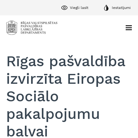
Viegli lasīt
Iestatījumi
Rīgas pašvaldība
izvirzīta Eiropas
Sociālo
pakalpojumu
balvai