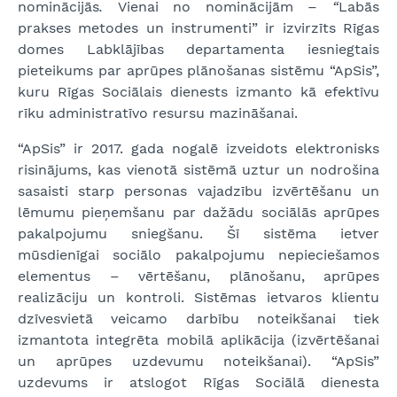
nominācijās
.
Vienai no nominācijām
– “
Labās
prakses metodes un instrumenti” ir izvirzīts Rīgas
domes Labklājības departamenta iesniegtais
pieteikums par aprūpes plānošanas sistēmu “ApSis”,
kuru Rīgas Sociālais dienests izmanto kā efektīvu
rīku administratīvo resursu mazināšanai.
“ApSis” ir 2017. gada nogalē izveidots elektronisks
risinājums, kas vienotā sistēmā uztur un nodrošina
sasaisti starp personas vajadzību izvērtēšanu un
lēmumu pieņemšanu par dažādu sociālās aprūpes
pakalpojumu sniegšanu. Šī sistēma ietver
mūsdienīgai sociālo pakalpojumu nepieciešamos
elementus – vērtēšanu, plānošanu, aprūpes
realizāciju un kontroli. Sistēmas ietvaros klientu
dzīvesvietā veicamo darbību noteikšanai tiek
izmantota integrēta mobilā aplikācija (izvērtēšanai
un aprūpes uzdevumu noteikšanai). “ApSis”
uzdevums ir atslogot Rīgas Sociālā dienesta