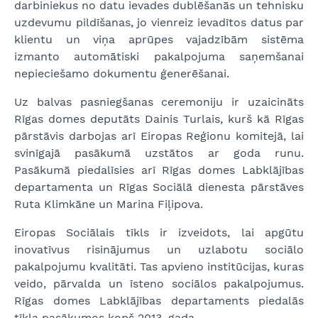
darbiniekus no datu ievades dublēšanās un tehnisku
uzdevumu pildīšanas, jo vienreiz ievadītos datus par
klientu un viņa aprūpes vajadzībām sistēma
izmanto automātiski pakalpojuma saņemšanai
nepieciešamo dokumentu ģenerēšanai.
Uz balvas pasniegšanas ceremoniju ir uzaicināts
Rīgas domes deputāts Dainis Turlais, kurš kā Rīgas
pārstāvis darbojas arī Eiropas Reģionu komitejā, lai
svinīgajā pasākumā uzstātos ar goda runu.
Pasākumā piedalīsies arī Rīgas domes Labklājības
departamenta un Rīgas Sociālā dienesta pārstāves
Ruta Klimkāne un Marina Fiļipova.
Eiropas Sociālais tīkls ir izveidots, lai apgūtu
inovatīvus risinājumus un uzlabotu sociālo
pakalpojumu kvalitāti. Tas apvieno institūcijas, kuras
veido, pārvalda un īsteno sociālos pakalpojumus.
Rīgas domes Labklājības departaments piedalās
tīkla pasākumos kopš 2013. gada.