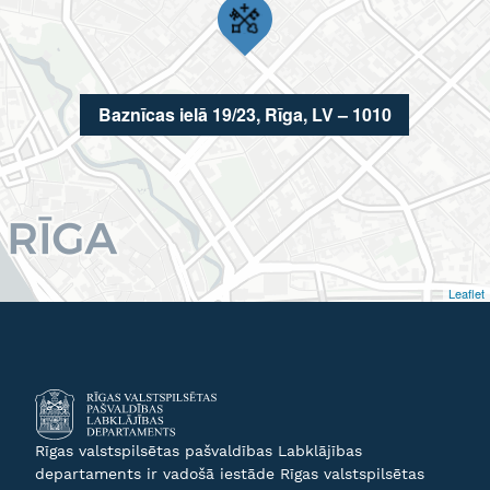
Baznīcas ielā 19/23, Rīga, LV – 1010
Leaflet
Rīgas valstspilsētas pašvaldības Labklājības
departaments ir vadošā iestāde Rīgas valstspilsētas