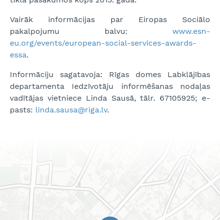
Vairāk informācijas par Eiropas Sociālo
pakalpojumu balvu:
www.esn-
eu.org/events/european-social-services-awards-
essa
.
Informāciju sagatavoja: Rīgas domes Labklājības
departamenta Iedzīvotāju informēšanas nodaļas
vadītājas vietniece Linda Sausā, tālr. 67105925; e-
pasts:
linda.sausa@riga.lv
.