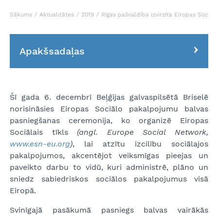
Sākums
Aktualitātes
2019
Rīgas pašvaldība izvirzīta Eiropas Sociā
Apakšsadaļas
Šī gada 6. decembrī Beļģijas galvaspilsētā Briselē
norisināsies Eiropas Sociālo pakalpojumu balvas
pasniegšanas ceremonija, ko organizē Eiropas
Sociālais tīkls
(angl. Europe Social Network,
www.esn-eu.org
)
, lai atzītu izcilību sociālajos
pakalpojumos, akcentējot veiksmīgas pieejas un
paveikto darbu to vidū, kuri administrē, plāno un
sniedz sabiedriskos sociālos pakalpojumus visā
Eiropā.
Svinīgajā pasākumā pasniegs balvas vairākās