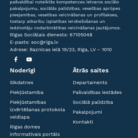
pašvaldībai noteiktās kompetences ietvaros sociālo
pakalpojumu, sociālās palīdzības, veselības aprūpes
pieejamības, veselības veicināšanas un profilakses,
tostarp atkarību izplatības ierobežošanas un
iedzīvotāju nodarbinātības veicināšanas jautājumos.
Rīgas Sociālais dienests:
67105048
E-pasts:
soc@riga.lv
Adrese: Baznīcas ielā 19/23, Rīga, LV – 1010
Noderīgi
Ātrās saites
Sīkdatnes
Departaments
Piekļūstamība
Pašvaldības iestādes
Piekļūstamības
Sociālā palīdzība
izvērtēšanas protokola
Pakalpojumi
veidlapa
Kontakti
Rīgas domes
informatīvais portāls