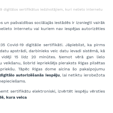
9 digitālos sertifikātus iedzīvotājiem, kuri nelieto internetu
s un pašvaldības sociālajās iestādēs ir izsniegti vairāk
 nelieto internetu vai kuriem nav iespējas autorizēties
5 Covid-19 digitālie sertifikāti. Jāpiebilst, ka pirms
atu apstrādi, darbinieks veic datu ievadi sistēmā, kā
vidēji 15 līdz 20 minūtes. Ņemot vērā gan lielo
 veikšanu, šobrīd iepriekšējs pieraksts Rīgas pilsētas
z priekšu. Tāpēc Rīgas dome aicina šo pakalpojumu
digitālo autorizēšanās iespēju
, lai netiktu ierobežota
nepieciešams.
mt sertifikātu elektroniski, izvērtēt iespēju vērsties
ādē, kura
veica