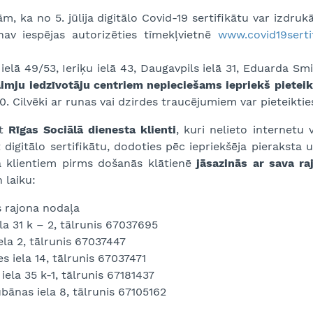
m, ka no 5. jūlija digitālo Covid-19 sertifikātu var izdruk
av iespējas autorizēties tīmekļvietnē
www.covid19sertif
:
 ielā 49/53, Ieriķu ielā 43, Daugavpils ielā 31, Eduarda Sm
imju iedzīvotāju centriem nepieciešams iepriekš pietei
00. Cilvēki ar runas vai dzirdes traucējumiem var pieteikti
rt
Rīgas Sociālā dienesta klienti
, kuri nelieto internetu 
 digitālo sertifikātu, dodoties pēc iepriekšēja pieraksta
a klientiem pirms došanās klātienē
jāsazinās ar sava ra
 laiku:
s rajona nodaļa
la 31 k – 2, tālrunis 67037695
ela 2, tālrunis 67037447
es iela 14, tālrunis 67037471
iela 35 k-1, tālrunis 67181437
ānas iela 8, tālrunis 67105162