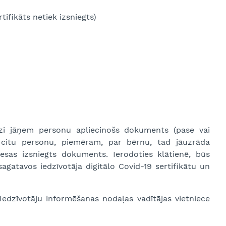
tifikāts netiek izsniegts)
līdzi jāņem personu apliecinošs dokuments (pase vai
ar citu personu, piemēram, par bērnu, tad jāuzrāda
esas izsniegts dokuments. Ierodoties klātienē, būs
agatavos iedzīvotāja digitālo Covid-19 sertifikātu un
edzīvotāju informēšanas nodaļas vadītājas vietniece