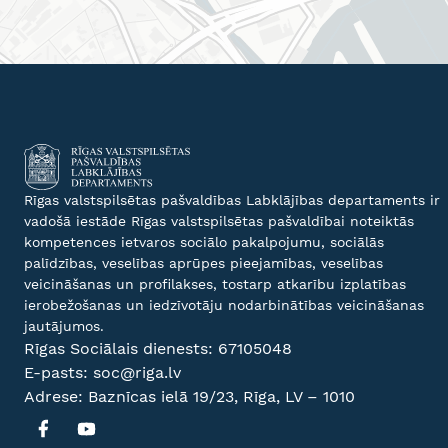
Rīgas valstspilsētas pašvaldības Labklājības departaments ir
vadošā iestāde Rīgas valstspilsētas pašvaldībai noteiktās
kompetences ietvaros sociālo pakalpojumu, sociālās
palīdzības, veselības aprūpes pieejamības, veselības
veicināšanas un profilakses, tostarp atkarību izplatības
ierobežošanas un iedzīvotāju nodarbinātības veicināšanas
jautājumos.
Rīgas Sociālais dienests:
67105048
E-pasts:
soc@riga.lv
Adrese: Baznīcas ielā 19/23, Rīga, LV – 1010