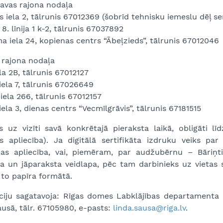
avas rajona nodaļa
 iela 2, tālrunis 67012369 (šobrīd tehnisku iemeslu dēļ ser
8. līnija 1 k-2, tālrunis 67037892
a iela 24, kopienas centrs “Ābeļzieds”, tālrunis 67012046
 rajona nodaļa
ela 2B, tālrunis 67012127
ela 7, tālrunis 67026649
 iela 266, tālrunis 67012157
la 3, dienas centrs “Vecmīlgrāvis”, tālrunis 67181515
s uz vizīti savā konkrētajā pieraksta laikā, obligāti 
s apliecība). Ja digitālā sertifikāta izdruku veiks p
as apliecība, vai, piemēram, par audžubērnu – Bāriņti
da un jāparaksta veidlapa, pēc tam darbinieks uz vietas s
 to papīra formātā.
ciju sagatavoja: Rīgas domes Labklājības departamenta I
usā, tālr. 67105980, e-pasts:
linda.sausa@riga.lv
.