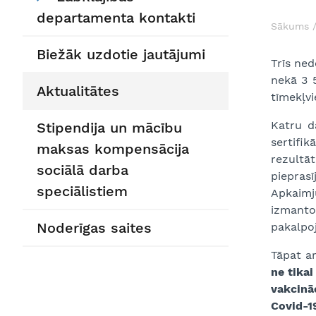
departamenta kontakti
Sākums
Biežāk uzdotie jautājumi
Trīs ned
nekā 3 5
Aktualitātes
tīmekļv
Katru da
Stipendija un mācību
sertifik
maksas kompensācija
rezultā
sociālā darba
pieprasī
speciālistiem
Apkaimj
izmant
Noderīgas saites
pakalpoj
Tāpat ar
ne tikai
vakcināc
Covid-1