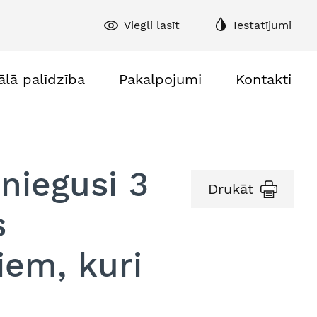
Viegli lasīt
Iestatījumi
ālā palīdzība
Pakalpojumi
Kontakti
sniegusi 3
Drukāt
s
jiem, kuri