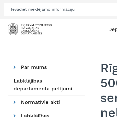
De
Rī
Par mums
50
Labklājības
departamenta pētījumi
se
Normatīvie akti
ne
Labklājības