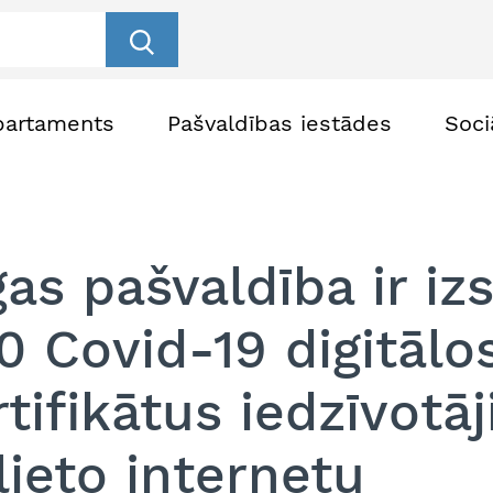
partaments
Pašvaldības iestādes
Soci
gas pašvaldība ir iz
0 Covid-19 digitālo
rtifikātus iedzīvotā
lieto internetu