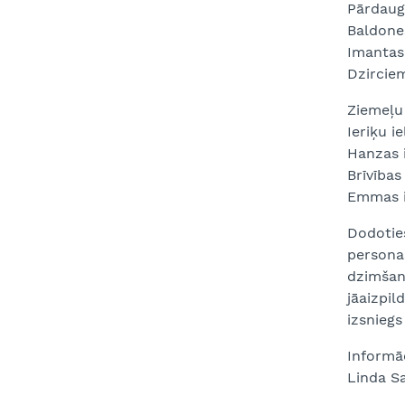
Pārdaug
Baldones
Imantas 
Dzirciem
Ziemeļu
Ieriķu i
Hanzas i
Brīvības
Emmas ie
Dodotie
persona
dzimšan
jāaizpil
izsniegs
Informā
Linda Sa