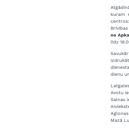
Atgādinā
kuram n
centros
Brīvības
no Apka
līdz 18.
Savukā
izdrukāt
dienest
dienu un
Latgale
Avotu ie
Salnas i
Aiviekst
Aglonas 
Mazā Lub