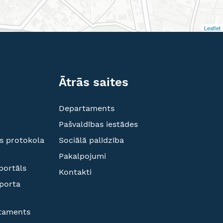
Leaflet
Ātrās saites
Departaments
Pašvaldības iestādes
s protokola
Sociālā palīdzība
Pakalpojumi
portāls
Kontakti
sporta
rtaments