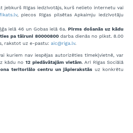
āt jebkurš Rīgas iedzīvotājs, kurš nelieto internetu vai
ikats.lv
, piecos Rīgas pilsētas Apkaimju iedzīvotāju
iļģa ielā 46 un Gobas ielā 6a.
Pirms došanās uz kādu
kties pa tālruni 80000800
darba dienās no plkst. 8.00
es, rakstot uz e-pastu:
aic@riga.lv
.
vai kuriem nav iespējas autorizēties tīmekļvietnē, var
 uz kādu no
12 piedāvātajām vietām
. Arī Rīgas Sociālā
jona teritoriālo centru un jāpierakstās
uz konkrētu