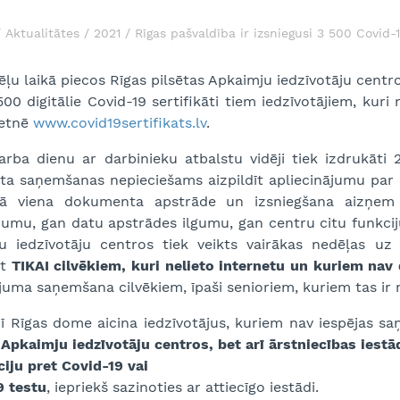
Aktualitātes
2021
Rīgas pašvaldība ir izsniegusi 3 500 Covid-1
ēļu laikā piecos Rīgas pilsētas Apkaimju iedzīvotāju centro
00 digitālie Covid-19 sertifikāti tiem iedzīvotājiem, kuri
ietnē
www.covid19sertifikats.lv
.
rba dienu ar darbinieku atbalstu vidēji tiek izdrukāti 23
āta saņemšanas nepieciešams aizpildīt apliecinājumu par d
tā viena dokumenta apstrāde un izsniegšana aizņem 
jumu, gan datu apstrādes ilgumu, gan centru citu funkciju
u iedzīvotāju centros tiek veikts vairākas nedēļas u
ot
TIKAI cilvēkiem, kuri nelieto internetu un kuriem nav 
uma saņemšana cilvēkiem, īpaši senioriem, kuriem tas ir 
ī Rīgas dome aicina iedzīvotājus, kuriem nav iespējas saņe
 Apkaimju iedzīvotāju centros, bet arī ārstniecības iest
iju pret Covid-19 vai
9 testu
, iepriekš sazinoties ar attiecīgo iestādi.