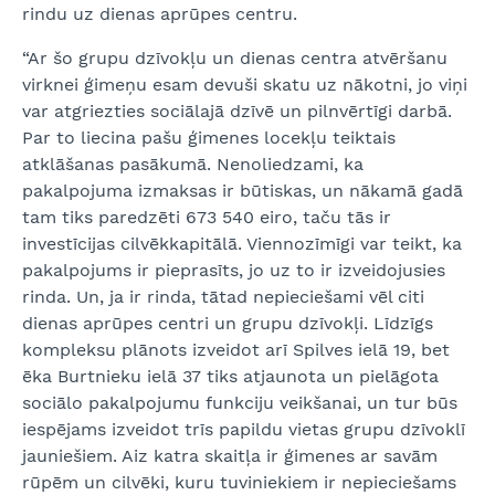
rindu uz dienas aprūpes centru.
“Ar šo grupu dzīvokļu un dienas centra atvēršanu
virknei ģimeņu esam devuši skatu uz nākotni, jo viņi
var atgriezties sociālajā dzīvē un pilnvērtīgi darbā.
Par to liecina pašu ģimenes locekļu teiktais
atklāšanas pasākumā. Nenoliedzami, ka
pakalpojuma izmaksas ir būtiskas, un nākamā gadā
tam tiks paredzēti 673 540 eiro, taču tās ir
investīcijas cilvēkkapitālā. Viennozīmīgi var teikt, ka
pakalpojums ir pieprasīts, jo uz to ir izveidojusies
rinda. Un, ja ir rinda, tātad nepieciešami vēl citi
dienas aprūpes centri un grupu dzīvokļi. Līdzīgs
kompleksu plānots izveidot arī Spilves ielā 19, bet
ēka Burtnieku ielā 37 tiks atjaunota un pielāgota
sociālo pakalpojumu funkciju veikšanai, un tur būs
iespējams izveidot trīs papildu vietas grupu dzīvoklī
jauniešiem. Aiz katra skaitļa ir ģimenes ar savām
rūpēm un cilvēki, kuru tuviniekiem ir nepieciešams