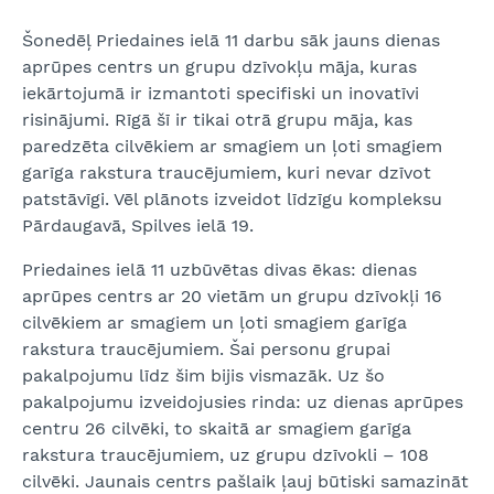
Šonedēļ Priedaines ielā 11 darbu sāk jauns dienas
aprūpes centrs un grupu dzīvokļu māja, kuras
iekārtojumā ir izmantoti specifiski un inovatīvi
risinājumi. Rīgā šī ir tikai otrā grupu māja, kas
paredzēta cilvēkiem ar smagiem un ļoti smagiem
garīga rakstura traucējumiem, kuri nevar dzīvot
patstāvīgi. Vēl plānots izveidot līdzīgu kompleksu
Pārdaugavā, Spilves ielā 19.
Priedaines ielā 11 uzbūvētas divas ēkas: dienas
aprūpes centrs ar 20 vietām un grupu dzīvokļi 16
cilvēkiem ar smagiem un ļoti smagiem garīga
rakstura traucējumiem. Šai personu grupai
pakalpojumu līdz šim bijis vismazāk. Uz šo
pakalpojumu izveidojusies rinda: uz dienas aprūpes
centru 26 cilvēki, to skaitā ar smagiem garīga
rakstura traucējumiem, uz grupu dzīvokli – 108
cilvēki. Jaunais centrs pašlaik ļauj būtiski samazināt