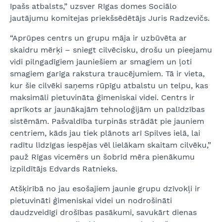
īpašs atbalsts,” uzsver Rīgas domes Sociālo
jautājumu komitejas priekšsēdētājs Juris Radzevičs.
“Aprūpes centrs un grupu māja ir uzbūvēta ar
skaidru mērķi – sniegt cilvēcisku, drošu un pieejamu
vidi pilngadīgiem jauniešiem ar smagiem un ļoti
smagiem garīga rakstura traucējumiem. Tā ir vieta,
kur šie cilvēki saņems rūpīgu atbalstu un telpu, kas
maksimāli pietuvināta ģimeniskai videi. Centrs ir
aprīkots ar jaunākajām tehnoloģijām un palīdzības
sistēmām. Pašvaldība turpinās strādāt pie jauniem
centriem, kāds jau tiek plānots arī Spilves ielā, lai
radītu līdzīgas iespējas vēl lielākam skaitam cilvēku,”
pauž Rīgas vicemērs un šobrīd mēra pienākumu
izpildītājs Edvards Ratnieks.
Atšķirībā no jau esošajiem jaunie grupu dzīvokļi ir
pietuvināti ģimeniskai videi un nodrošināti
daudzveidīgi drošības pasākumi, savukārt dienas