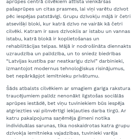
aprūpes centrā cilvēkiem attīsta vienkāršas
pašaprūpes un citas prasmes, lai viņi varētu dzīvot
pēc iespējas patstāvīgi. Grupu dzīvokļu mājā ir četri
atsevišķi bloki, kur katrā dzīvo ne vairāk kā četri
cilvēki. Katram ir savs dzīvoklis ar istabu un vannas
istabu, katrā blokā ir koplietošanas un
rehabilitācijas telpas. Mājā ir nodrošināta diennakts
uzraudzība un palīdzība, un to sniedz biedrības
“Latvijas kustība par neatkarīgu dzīvi” darbinieki,
izmantojot modernus tehnoloģiskus risinājumus,
bet nepārkāpjot iemītnieku privātumu.
Šāds atbalsts cilvēkiem ar smagiem garīga rakstura
traucējumiem palīdz nenonākt ilgstošas sociālās
aprūpes iestādē, bet viņu tuviniekiem būs iespēja
atgriezties vai pilnvērtīgi iekļauties darba tirgū. Ar
katru pakalpojuma saņēmēja ģimeni notika
individuālas sarunas, tika noskaidrotas katra grupu
dzīvokļa iemītnieka vajadzības, tuvinieki varēja