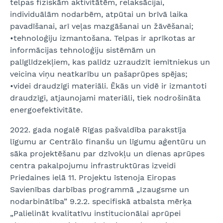
telpas fiziskām aktivitātēm, relaksācijai,
individuālām nodarbēm, atpūtai un brīvā laika
pavadīšanai, arī veļas mazgāšanai un žāvēšanai;
•tehnoloģiju izmantošana. Telpas ir aprīkotas ar
informācijas tehnoloģiju sistēmām un
palīglīdzekļiem, kas palīdz uzraudzīt iemītniekus un
veicina viņu neatkarību un pašaprūpes spējas;
•videi draudzīgi materiāli. Ēkās un vidē ir izmantoti
draudzīgi, atjaunojami materiāli, tiek nodrošināta
energoefektivitāte.
2022. gada nogalē Rīgas pašvaldība parakstīja
līgumu ar Centrālo finanšu un līgumu aģentūru un
sāka projektēšanu par dzīvokļu un dienas aprūpes
centra pakalpojumu infrastruktūras izveidi
Priedaines ielā 11. Projektu īstenoja Eiropas
Savienības darbības programmā „Izaugsme un
nodarbinātība” 9.2.2. specifiskā atbalsta mērķa
„Palielināt kvalitatīvu institucionālai aprūpei