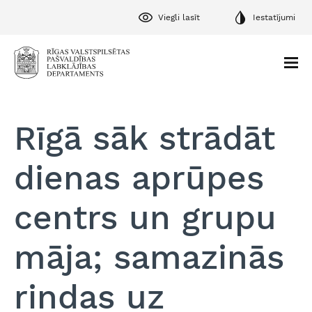
Viegli lasīt
Iestatījumi
Rīgā sāk strādāt
dienas aprūpes
centrs un grupu
māja; samazinās
rindas uz