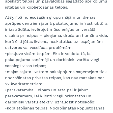
apskatīt telpas un pašvaldības sagādāto aprīkojumu
istabās un koplietošanas telpās.
Atšķirībā no esošajām grupu mājām un dienas
aprūpes centriem jaunā pakalpojumu infrastruktūra
ir izstrādāta, ievērojot mūsdienīgus universālā
dizaina principus – pieejama, droša un humāna vide,
kurā ērti jūtas ikviens, neskatoties uz iespējamām
uztveres vai veselības problēmām:
•piekļuve visām telpām. Ēka ir veidota tā, lai
pakalpojuma saņēmēji un darbinieki varētu viegli
sasniegt visas telpas;
•mājas sajūta. Katram pakalpojuma saņēmējam tiek
nodrošinātas privātas telpas, kas nav mazākas par
22 kvadrātmetriem;
•pārskatāmība. Telpām un ārtelpai ir jābūt
pārskatāmām, lai klienti viegli orientētos un
darbinieki varētu efektīvi uzraudzīt notiekošo;
•koplietošanas telpas. Nodrošinātas koplietošanas