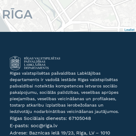
Leaflet
Rīgas valstspilsētas pašvaldības Labklājības
departaments ir vadošā iestāde Rīgas valstspilsētas
pašvaldībai noteiktās kompetences ietvaros sociālo
pakalpojumu, sociālās palīdzības, veselības aprūpes
pieejamības, veselības veicināšanas un profilakses,
tostarp atkarību izplatības ierobežošanas un
iedzīvotāju nodarbinātības veicināšanas jautājumos.
Rīgas Sociālais dienests:
67105048
E-pasts:
soc@riga.lv
Adrese: Baznīcas ielā 19/23, Rīga, LV – 1010