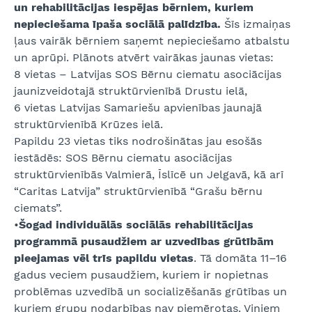
un rehabilitācijas iespējas bērniem, kuriem
nepieciešama īpaša sociālā palīdzība.
Šīs izmaiņas
ļaus vairāk bērniem saņemt nepieciešamo atbalstu
un aprūpi. Plānots atvērt vairākas jaunas vietas:
8 vietas – Latvijas SOS Bērnu ciematu asociācijas
jaunizveidotajā struktūrvienībā Drustu ielā,
6 vietas Latvijas Samariešu apvienības jaunajā
struktūrvienībā Krūzes ielā.
Papildu 23 vietas tiks nodrošinātas jau esošās
iestādēs: SOS Bērnu ciematu asociācijas
struktūrvienībās Valmierā, Īslīcē un Jelgavā, kā arī
“Caritas Latvija” struktūrvienībā “Grašu bērnu
ciemats”.
•
Šogad individuālās sociālās rehabilitācijas
programmā pusaudžiem ar uzvedības grūtībām
pieejamas vēl trīs papildu vietas
. Tā domāta 11–16
gadus veciem pusaudžiem, kuriem ir nopietnas
problēmas uzvedībā un socializēšanās grūtības un
kuriem grupu nodarbības nav piemērotas. Viņiem