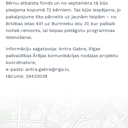
Bērnu atbalsta fonds un no septembra tā būs
pieejama kopumā 72 bērniem. Tas kļūs iespējams, jo
pakalpojums tiks pārcelts uz jaunām telpām – no
Brīvības ielas 401 uz Burtnieku ielu 37, kur pašlaik
notiek remonts, lai telpas pielāgotu programmas
īstenošanai.
Informāciju sagatavoja: Antra Gabre, Rīgas
pašvaldības Ārējas komunikācijas nodaļas projektu
koordinatore,
e-pasts: antra.gabre@riga.lv,
tālrunis: 29422038