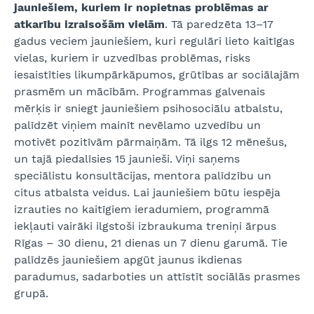
jauniešiem, kuriem ir nopietnas problēmas ar
atkarību izraisošām vielām
. Tā paredzēta 13–17
gadus veciem jauniešiem, kuri regulāri lieto kaitīgas
vielas, kuriem ir uzvedības problēmas, risks
iesaistīties likumpārkāpumos, grūtības ar sociālajām
prasmēm un mācībām. Programmas galvenais
mērķis ir sniegt jauniešiem psihosociālu atbalstu,
palīdzēt viņiem mainīt nevēlamo uzvedību un
motivēt pozitīvām pārmaiņām. Tā ilgs 12 mēnešus,
un tajā piedalīsies 15 jaunieši. Viņi saņems
speciālistu konsultācijas, mentora palīdzību un
citus atbalsta veidus. Lai jauniešiem būtu iespēja
izrauties no kaitīgiem ieradumiem, programmā
iekļauti vairāki ilgstoši izbraukuma treniņi ārpus
Rīgas – 30 dienu, 21 dienas un 7 dienu garumā. Tie
palīdzēs jauniešiem apgūt jaunus ikdienas
paradumus, sadarboties un attīstīt sociālās prasmes
grupā.