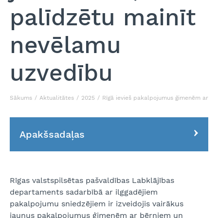
palīdzētu mainīt
nevēlamu
uzvedību
Sākums
Aktualitātes
2025
Rīgā ievieš pakalpojumus ģimenēm ar bēr
Apakšsadaļas
Rīgas valstspilsētas pašvaldības Labklājības
departaments sadarbībā ar ilggadējiem
pakalpojumu sniedzējiem ir izveidojis vairākus
jaunus pakalpojumus ģimenēm ar bērniem un