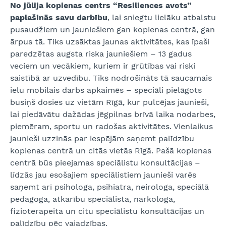
No jūlija kopienas centrs “Resiliences avots”
paplašinās savu darbību
, lai sniegtu lielāku atbalstu
pusaudžiem un jauniešiem gan kopienas centrā, gan
ārpus tā. Tiks uzsāktas jaunas aktivitātes, kas īpaši
paredzētas augsta riska jauniešiem – 13 gadus
veciem un vecākiem, kuriem ir grūtības vai riski
saistībā ar uzvedību. Tiks nodrošināts tā saucamais
ielu mobilais darbs apkaimēs – speciāli pielāgots
busiņš dosies uz vietām Rīgā, kur pulcējas jaunieši,
lai piedāvātu dažādas jēgpilnas brīvā laika nodarbes,
piemēram, sportu un radošas aktivitātes. Vienlaikus
jaunieši uzzinās par iespējām saņemt palīdzību
kopienas centrā un citās vietās Rīgā. Pašā kopienas
centrā būs pieejamas speciālistu konsultācijas –
līdzās jau esošajiem speciālistiem jaunieši varēs
saņemt arī psihologa, psihiatra, neirologa, speciālā
pedagoga, atkarību speciālista, narkologa,
fizioterapeita un citu speciālistu konsultācijas un
palīdzību pēc vajadzības.