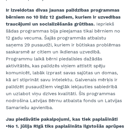
Ir izveidotas divas jaunas palīdzības programmas
bērniem no 10 līdz 12 gadiem, kuriem ir uzvedības
traucējumi un socializēšanās grūtības.
Iepriekš
šādas programmas bija pieejamas tikai bērniem no
12 gadu vecuma. Šajās programmās atbalstu
saņems 29 pusaudži, kuriem ir būtiskas problēmas
saskarsmē ar citiem un ikdienas uzvedībā.
Programmu laikā bērni piedalīsies dažādās
aktivitātēs, kas palīdzēs viņiem attīstīt spēju
komunicēt, labāk izprast savas sajūtas un domas,
kā arī stiprināt savu intelektu. Galvenais mērķis ir
palīdzēt pusaudžiem vieglāk iekļauties sabiedrībā
un uzlabot viņu dzīves kvalitāti. Šīs programmas
nodrošina Latvijas Bērnu atbalsta fonds un Latvijas
Samariešu apvienība.
Jau piedāvātie pakalpojumi, kas tiek paplašināti
•No 1. jūlija Rīgā tiks paplašināta ilgstošās aprūpes