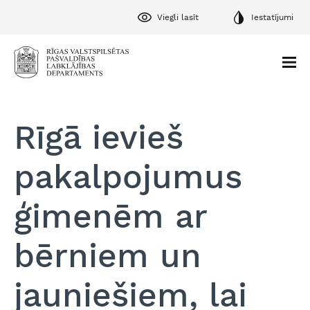
Viegli lasīt
Iestatījumi
Rīgā ievieš
pakalpojumus
ģimenēm ar
bērniem un
jauniešiem, lai