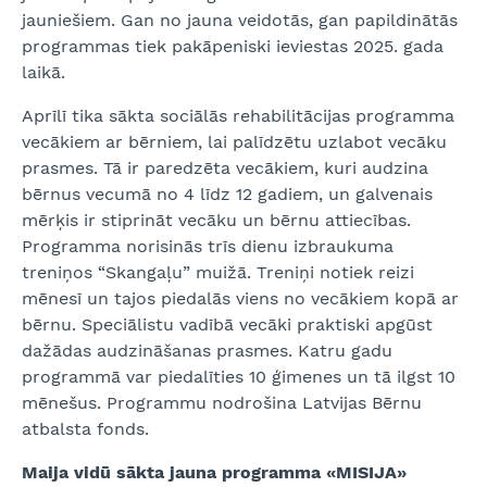
jauniešiem. Gan no jauna veidotās, gan papildinātās
programmas tiek pakāpeniski ieviestas 2025. gada
laikā.
Aprīlī tika sākta sociālās rehabilitācijas programma
vecākiem ar bērniem, lai palīdzētu uzlabot vecāku
prasmes. Tā ir paredzēta vecākiem, kuri audzina
bērnus vecumā no 4 līdz 12 gadiem, un galvenais
mērķis ir stiprināt vecāku un bērnu attiecības.
Programma norisinās trīs dienu izbraukuma
treniņos “Skangaļu” muižā. Treniņi notiek reizi
mēnesī un tajos piedalās viens no vecākiem kopā ar
bērnu. Speciālistu vadībā vecāki praktiski apgūst
dažādas audzināšanas prasmes. Katru gadu
programmā var piedalīties 10 ģimenes un tā ilgst 10
mēnešus. Programmu nodrošina Latvijas Bērnu
atbalsta fonds.
Maija vidū sākta jauna programma «MISIJA»