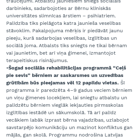
traucējumi. Atbalstu jauniešiem sniegs sociālais
darbinieks, sadarbojoties ar Bērnu klīniskās
universitātes slimnīcas ārstiem – psihiatriem.
Palīdzība tiks pielāgota katra jaunieša veselības
stāvoklim. Pakalpojuma mērķis ir piedāvāt jaunu
pieeju, kurā sadarbojas veselības, izglītības un
sociālā joma. Atbalsts tiks sniegts ne tikai bērnam
vai jaunietim, bet arī viņa ģimenei, izmantojot
terapeitiskus risinājumus.
•
Šogad sociālās rehabilitācijas programmā “Ceļš
pie sevis” bērniem ar saskarsmes un uzvedības
grūtībām būs pieejamas vēl 12 papildu vietas.
Šī
programma ir paredzēta 4–9 gadus veciem bērniem
un viņu ģimenes locekļiem, lai sniegtu atbalstu un
palīdzētu bērniem vieglāk iekļauties pirmsskolas
izglītības iestādē un sākumskolā. Tā arī palīdz
vecākiem labāk izprast bērna vajadzības, uzlabojot
savstarpējo komunikāciju un mazinot konfliktus gan
mājās, gan skolā. Programmu nodrošina Latvijas