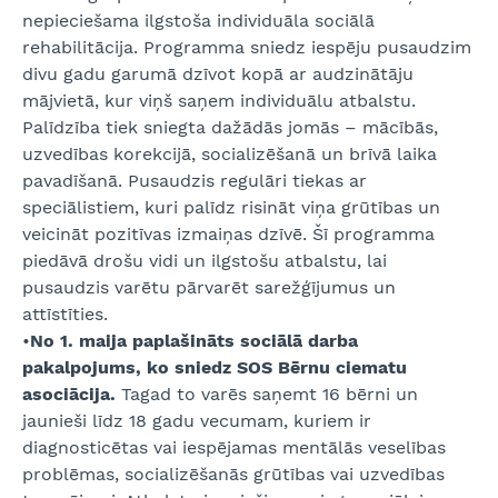
nepieciešama ilgstoša individuāla sociālā
rehabilitācija. Programma sniedz iespēju pusaudzim
divu gadu garumā dzīvot kopā ar audzinātāju
mājvietā, kur viņš saņem individuālu atbalstu.
Palīdzība tiek sniegta dažādās jomās – mācībās,
uzvedības korekcijā, socializēšanā un brīvā laika
pavadīšanā. Pusaudzis regulāri tiekas ar
speciālistiem, kuri palīdz risināt viņa grūtības un
veicināt pozitīvas izmaiņas dzīvē. Šī programma
piedāvā drošu vidi un ilgstošu atbalstu, lai
pusaudzis varētu pārvarēt sarežģījumus un
attīstīties.
•
No 1. maija paplašināts sociālā darba
pakalpojums, ko sniedz SOS Bērnu ciematu
asociācija.
Tagad to varēs saņemt 16 bērni un
jaunieši līdz 18 gadu vecumam, kuriem ir
diagnosticētas vai iespējamas mentālās veselības
problēmas, socializēšanās grūtības vai uzvedības