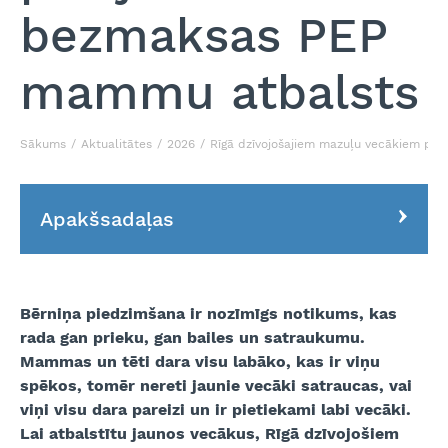
bezmaksas PEP
mammu atbalsts
Sākums
Aktualitātes
2026
Rīgā dzīvojošajiem mazuļu vecākiem p
Apakšsadaļas
B
ērni
ņa piedzim
šana ir noz
īmīgs notikums, kas
rada gan prieku, gan bailes un satraukumu.
Mammas un t
ēti dara visu lab
āko, kas ir vi
ņu
sp
ēkos, tom
ēr nereti jaunie vec
āki satraucas, vai
vi
ņi visu dara pareizi un ir pietiekami labi vec
āki.
Lai atbalstītu jaunos vecākus, R
īg
ā dz
īvojošiem