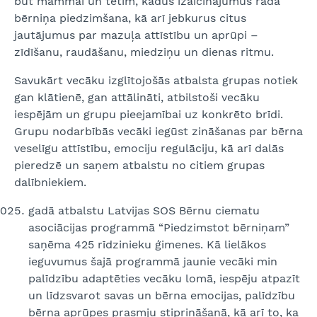
būt mammai un tētim, kādus izaicinājumus rada
bērniņa piedzimšana, kā arī jebkurus citus
jautājumus par mazuļa attīstību un aprūpi –
zīdīšanu, raudāšanu, miedziņu un dienas ritmu.
Savukārt vecāku izglītojošās atbalsta grupas notiek
gan klātienē, gan attālināti, atbilstoši vecāku
iespējām un grupu pieejamībai uz konkrēto brīdi.
Grupu nodarbībās vecāki iegūst zināšanas par bērna
veselīgu attīstību, emociju regulāciju, kā arī dalās
pieredzē un saņem atbalstu no citiem grupas
dalībniekiem.
gadā atbalstu Latvijas SOS Bērnu ciematu
asociācijas programmā “Piedzimstot bērniņam”
saņēma 425 rīdzinieku ģimenes. Kā lielākos
ieguvumus šajā programmā jaunie vecāki min
palīdzību adaptēties vecāku lomā, iespēju atpazīt
un līdzsvarot savas un bērna emocijas, palīdzību
bērna aprūpes prasmju stiprināšanā, kā arī to, ka