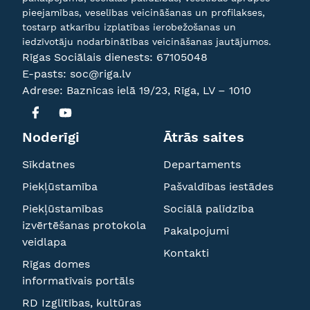
pieejamības, veselības veicināšanas un profilakses,
tostarp atkarību izplatības ierobežošanas un
iedzīvotāju nodarbinātības veicināšanas jautājumos.
Rīgas Sociālais dienests:
67105048
E-pasts:
soc@riga.lv
Adrese: Baznīcas ielā 19/23, Rīga, LV – 1010
Noderīgi
Ātrās saites
Sīkdatnes
Departaments
Piekļūstamība
Pašvaldības iestādes
Piekļūstamības
Sociālā palīdzība
izvērtēšanas protokola
Pakalpojumi
veidlapa
Kontakti
Rīgas domes
informatīvais portāls
RD Izglītības, kultūras