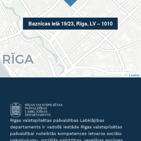
Baznīcas ielā 19/23, Rīga, LV – 1010
Leaflet
Rīgas valstspilsētas pašvaldības Labklājības
departaments ir vadošā iestāde Rīgas valstspilsētas
pašvaldībai noteiktās kompetences ietvaros sociālo
pakalpojumu, sociālās palīdzības, veselības aprūpes