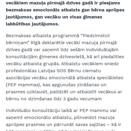
vec
ākiem mazu
ļa pirmaj
ā dz
īves gad
ā ir pieejams
bezmaksas emocionāls atbalsts gan bērna aprūpes
jautājumos, gan vecāku un visas ģimenes
labbūtības jautājumos.
Bezmaksas atbalsta programmā “Piedzimstot
bērniņam” Rīgā deklarētie vecāki mazuļa pirmajā
dzīves gadā var saņemt līdz sešām individuālajām
konsultācijām ģimenes dzīvesvietā, kā arī piedalīties
vecāku atbalsta grupās. Atbalstu vecākiem sniedz
profesionālas Latvijas SOS Bērnu ciematu
asociācijas vecāku emocionālā atbalsta speciālistes
(PEP mammas), kas apguvušas zināšanas un
prasmes uzklausīt, palīdzēt un atbalstīt vecākus ar
bērnu no dzimšanas līdz 3 gadu vecumam
Individuālo konsultāciju laikā ar PEP mammu var
saņemt emocionālo atbalstu, pilnveidot mazuļa
aprūpes prasmes un pārrunāt savas sajūtas – kā ir