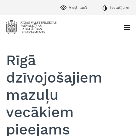
Viegli lasīt
Iestatījumi
Rīgā
dzīvojošajiem
mazuļu
vecākiem
pieejams