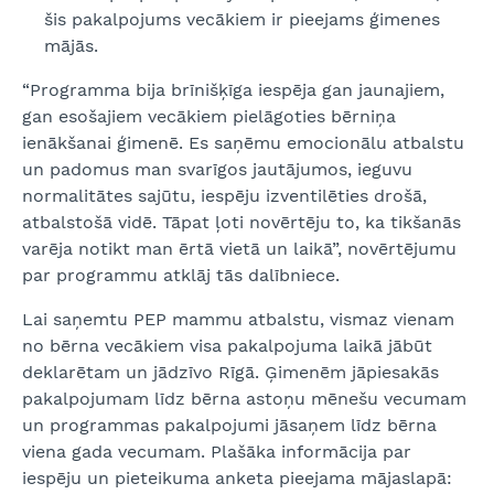
šis pakalpojums vecākiem ir pieejams ģimenes
mājās.
“Programma bija brīnišķīga iespēja gan jaunajiem,
gan esošajiem vecākiem pielāgoties bērniņa
ienākšanai ģimenē. Es saņēmu emocionālu atbalstu
un padomus man svarīgos jautājumos, ieguvu
normalitātes sajūtu, iespēju izventilēties drošā,
atbalstošā vidē. Tāpat ļoti novērtēju to, ka tikšanās
varēja notikt man ērtā vietā un laikā”, novērtējumu
par programmu atklāj tās dalībniece.
Lai saņemtu PEP mammu atbalstu, vismaz vienam
no bērna vecākiem visa pakalpojuma laikā jābūt
deklarētam un jādzīvo Rīgā. Ģimenēm jāpiesakās
pakalpojumam līdz bērna astoņu mēnešu vecumam
un programmas pakalpojumi jāsaņem līdz bērna
viena gada vecumam. Plašāka informācija par
iespēju un pieteikuma anketa pieejama mājaslapā: