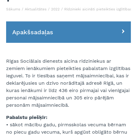
Sākums
Aktualitātes
2022
Rīdzinieki aicināti pieteikties izglītības
Apakšsadaļas
Rīgas Sociālais dienests aicina rīdziniekus ar
zemiem ienākumiem pieteikties pabalstam izglītības
ieguvei. To ir tiesības saņemt mājsaimniecībai, kas ir
deklarējusies un dzīvo norādītajā adresē Rīgā, un
kuras ienākumi ir līdz 436 eiro pirmajai vai vienīgajai
personai mājsaimniecībā un 305 eiro pārējām
personām mājsaimniecībā.
Pabalstu piešķir:
• sākot mācību gadu, pirmsskolas vecuma bērnam
no piecu gadu vecuma, kurš apgūst obligāto bērnu