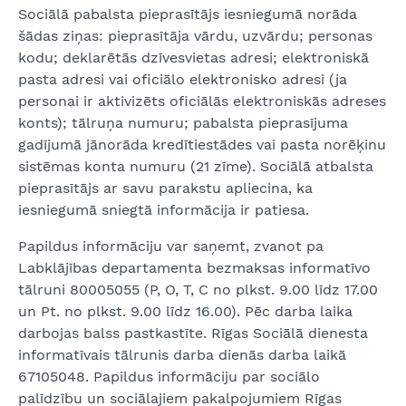
Sociālā pabalsta pieprasītājs iesniegumā norāda
šādas ziņas: pieprasītāja vārdu, uzvārdu; personas
kodu; deklarētās dzīvesvietas adresi; elektroniskā
pasta adresi vai oficiālo elektronisko adresi (ja
personai ir aktivizēts oficiālās elektroniskās adreses
konts); tālruņa numuru; pabalsta pieprasījuma
gadījumā jānorāda kredītiestādes vai pasta norēķinu
sistēmas konta numuru (21 zīme). Sociālā atbalsta
pieprasītājs ar savu parakstu apliecina, ka
iesniegumā sniegtā informācija ir patiesa.
Papildus informāciju var saņemt, zvanot pa
Labklājības departamenta bezmaksas informatīvo
tālruni 80005055 (P, O, T, C no plkst. 9.00 līdz 17.00
un Pt. no plkst. 9.00 līdz 16.00). Pēc darba laika
darbojas balss pastkastīte. Rīgas Sociālā dienesta
informatīvais tālrunis darba dienās darba laikā
67105048. Papildus informāciju par sociālo
palīdzību un sociālajiem pakalpojumiem Rīgas