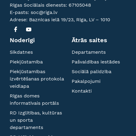
Rīgas Sociālais dienests:
67105048
E-pasts:
soc@riga.lv
Adrese: Baznīcas ielā 19/23, Rīga, LV – 1010
Noderīgi
Ātrās saites
Sīkdatnes
Departaments
Piekļūstamība
Pašvaldības iestādes
Piekļūstamības
Sociālā palīdzība
izvērtēšanas protokola
Pakalpojumi
veidlapa
Kontakti
Rīgas domes
informatīvais portāls
RD Izglītības, kultūras
un sporta
departaments