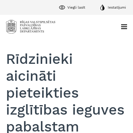
Viegli lasīt
Iestatījumi
Rīdzinieki
aicināti
pieteikties
izglītības ieguves
pabalstam