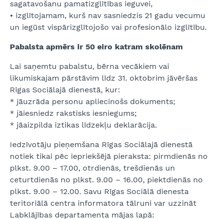
sagatavošanu pamatizglītības ieguvei,
• izglītojamam, kurš nav sasniedzis 21 gadu vecumu
un iegūst vispārizglītojošo vai profesionālo izglītību.
Pabalsta apmērs ir 50 eiro katram skolēnam
Lai saņemtu pabalstu, bērna vecākiem vai
likumiskajam pārstāvim līdz 31. oktobrim jāvēršas
Rīgas Sociālajā dienestā, kur:
* jāuzrāda personu apliecinošs dokuments;
* jāiesniedz rakstisks iesniegums;
* jāaizpilda iztikas līdzekļu deklarācija.
Iedzīvotāju pieņemšana Rīgas Sociālajā dienestā
notiek tikai pēc iepriekšējā pieraksta: pirmdienās no
plkst. 9.00 – 17.00, otrdienās, trešdienās un
ceturtdienās no plkst. 9.00 – 16.00, piektdienās no
plkst. 9.00 – 12.00. Savu Rīgas Sociālā dienesta
teritoriālā centra informatora tālruni var uzzināt
Labklājības departamenta mājas lapā: