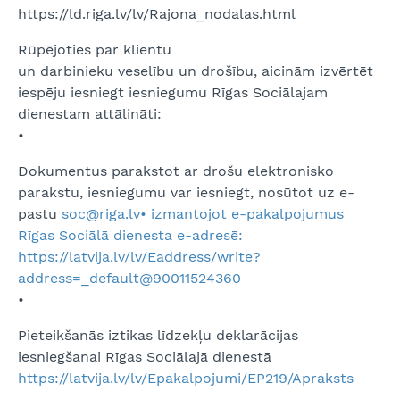
https://ld.riga.lv/lv/Rajona_nodalas.html
Rūpējoties par klientu
un darbinieku veselību un drošību, aicinām izvērtēt
iespēju iesniegt iesniegumu Rīgas Sociālajam
dienestam attālināti:
•
Dokumentus parakstot ar drošu elektronisko
parakstu, iesniegumu var iesniegt, nosūtot uz e-
pastu
soc@riga.lv• izmantojot e-pakalpojumus
Rīgas Sociālā dienesta e-adresē:
https://latvija.lv/lv/Eaddress/write?
address=_default@90011524360
•
Pieteikšanās iztikas līdzekļu deklarācijas
iesniegšanai Rīgas Sociālajā dienestā
https://latvija.lv/lv/Epakalpojumi/EP219/Apraksts