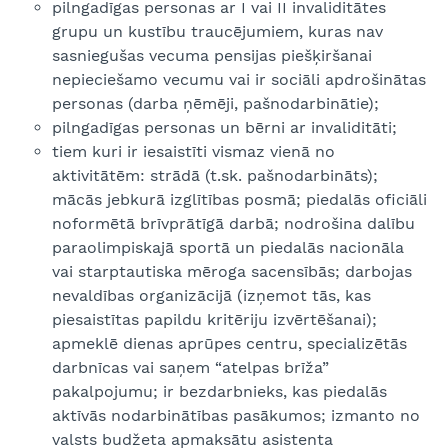
pilngadīgas personas ar I vai II invaliditātes
grupu un kustību traucējumiem, kuras nav
sasniegušas vecuma pensijas piešķiršanai
nepieciešamo vecumu vai ir sociāli apdrošinātas
personas (darba ņēmēji, pašnodarbinātie);
pilngadīgas personas un bērni ar invaliditāti;
tiem kuri ir iesaistīti vismaz vienā no
aktivitātēm: strādā (t.sk. pašnodarbināts);
mācās jebkurā izglītības posmā; piedalās oficiāli
noformētā brīvprātīgā darbā; nodrošina dalību
paraolimpiskajā sportā un piedalās nacionāla
vai starptautiska mēroga sacensībās; darbojas
nevaldības organizācijā (izņemot tās, kas
piesaistītas papildu kritēriju izvērtēšanai);
apmeklē dienas aprūpes centru, specializētās
darbnīcas vai saņem “atelpas brīža”
pakalpojumu; ir bezdarbnieks, kas piedalās
aktīvās nodarbinātības pasākumos; izmanto no
valsts budžeta apmaksātu asistenta