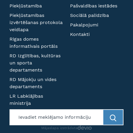
Piekļūstamība
Pašvaldības iestādes
Piekļūstamības
Sociālā palīdzība
izvērtēšanas protokola
Pakalpojumi
veidlapa
Kontakti
Rīgas domes
informatīvais portāls
RD Izglītības, kultūras
un sporta
departaments
RD Mājokļu un vides
departaments
LR Labklājības
ministrija
Mājaslapa izstrādata