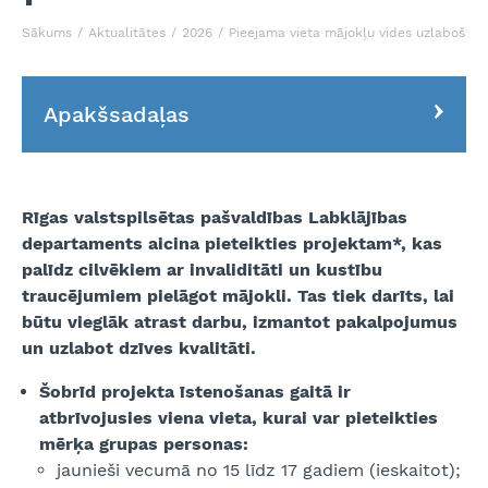
Sākums
Aktualitātes
2026
Pieejama vieta mājokļu vides uzlabošanas
Apakšsadaļas
Rīgas valstspilsētas pašvaldības Labklājības
departaments aicina pieteikties projektam*, kas
palīdz cilvēkiem ar invaliditāti un kustību
traucējumiem pielāgot mājokli. Tas tiek darīts, lai
būtu vieglāk atrast darbu, izmantot pakalpojumus
un uzlabot dzīves kvalitāti.
Šobrīd projekta īstenošanas gaitā ir
atbrīvojusies viena vieta, kurai var pieteikties
mērķa grupas personas:
jaunieši vecumā no 15 līdz 17 gadiem (ieskaitot);