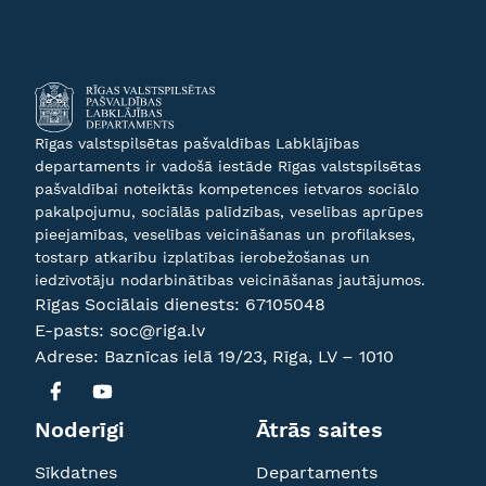
Rīgas valstspilsētas pašvaldības Labklājības
departaments ir vadošā iestāde Rīgas valstspilsētas
pašvaldībai noteiktās kompetences ietvaros sociālo
pakalpojumu, sociālās palīdzības, veselības aprūpes
pieejamības, veselības veicināšanas un profilakses,
tostarp atkarību izplatības ierobežošanas un
iedzīvotāju nodarbinātības veicināšanas jautājumos.
Rīgas Sociālais dienests:
67105048
E-pasts:
soc@riga.lv
Adrese: Baznīcas ielā 19/23, Rīga, LV – 1010
Noderīgi
Ātrās saites
Sīkdatnes
Departaments