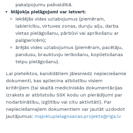
pakalpojumu pašvaldībā.
Mājokļa pielāgojumi var ietvert:
iekšējās vides uzlabojumus (piemēram,
labierīcību, virtuves zonas, durvju aiļu, darba
vietas pielāgošanu, pārbūvi vai aprīkošanu ar
palīgierīcēm);
ārējās vides uzlabojumus (piemēram, pacēlāju,
pandusu, brauktuvju ierīkošanu, koplietošanas
telpu pielāgošanu).
Lai pieteiktos, kandidātiem jāiesniedz nepieciešamie
dokumenti, kas apliecina atbilstību visiem
kritērijiem (tai skaitā medicīniskās dokumentācijas
izraksts ar atbilstošu SSK kodu un pierādījumi par
nodarbinātību, izglītību vai citu aktivitāti). Par
nepieciešamajiem dokumentiem var jautāt uzdodot
jautājumus:
majoklupielagosanas.projekts@riga.lv