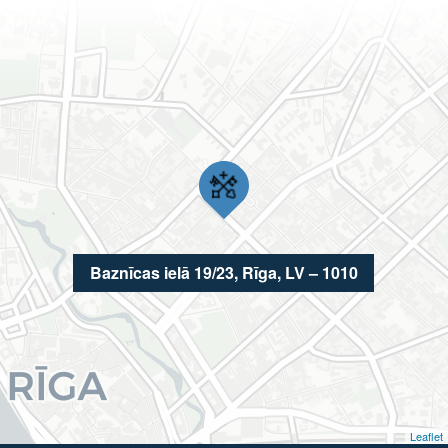
Baznīcas ielā 19/23, Rīga, LV – 1010
Leaflet