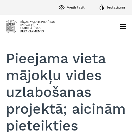
Viegli lasīt
Iestatījumi
Pieejama vieta
mājokļu vides
uzlabošanas
projektā; aicinām
pieteikties