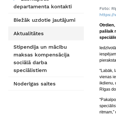
departamenta kontakti
Foto: R
https:/
Biežāk uzdotie jautājumi
Otrdien,
pašlaik 
Aktualitātes
speciālis
Stipendija un mācību
Iedzīvotā
maksas kompensācija
iespējams
pieraksta
sociālā darba
speciālistiem
“Labāk, 
vienas ie
Noderīgas saites
ikdienu, 
Rīgas do
“Pakalpoj
speciālis
ritmam,”