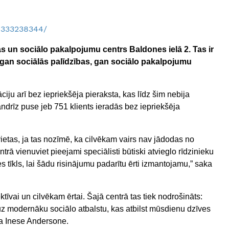
0333238344/
bas un sociālo pakalpojumu centrs Baldones ielā 2. Tas ir
 gan sociālās palīdzības, gan sociālo pakalpojumu
iju arī bez iepriekšēja pieraksta, kas līdz šim nebija
andrīz puse jeb 751 klients ieradās bez iepriekšēja
ietas, ja tas nozīmē, ka cilvēkam vairs nav jādodas no
ā vienuviet pieejami speciālisti būtiski atvieglo rīdzinieku
es tīkls, lai šādu risinājumu padarītu ērti izmantojamu,” saka
tīvai un cilvēkam ērtai. Šajā centrā tas tiek nodrošināts:
lis uz modernāku sociālo atbalstu, kas atbilst mūsdienu dzīves
ja Inese Andersone.