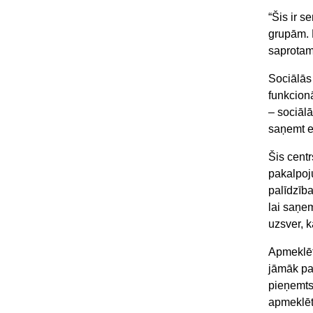
“Šis ir s
grupām. 
saprotam
Sociālās 
funkcion
– sociālā
saņemt er
Šis centr
pakalpoj
palīdzīb
lai saņe
uzsver, k
Apmeklētā
jāmāk pat
pieņemts
apmeklēt