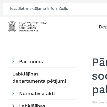
De
Pā
Par mums
so
Labklājības
departamenta pētījumi
pa
Normatīvie akti
Sākums
Labklājības