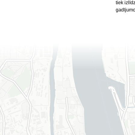
tiek izl
gadījumo