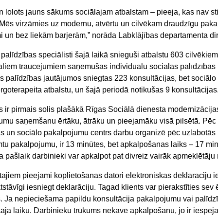
en lolots jauns sākums sociālajam atbalstam – pieeja, kas nav st
Mēs virzāmies uz modernu, atvērtu un cilvēkam draudzīgu pakal
i un bez liekām barjerām,” norāda Labklājības departamenta dir
palīdzības speciālisti šajā laikā snieguši atbalstu 603 cilvēkie
āliem traucējumiem saņēmušas individuālu sociālās palīdzības ko
s palīdzības jautājumos sniegtas 223 konsultācijas, bet sociālo
goterapeita atbalstu, un šajā periodā notikušas 9 konsultācijas
s ir pirmais solis plašākā Rīgas Sociālā dienesta modernizācijas
umu saņemšanu ērtāku, ātrāku un pieejamāku visā pilsētā. Pēc 
as un sociālo pakalpojumu centrs darbu organizē pēc uzlabotās k
mtu pakalpojumu, ir 13 minūtes, bet apkalpošanas laiks – 17 min
a pašlaik darbinieki var apkalpot pat divreiz vairāk apmeklētāju
jiem pieejami koplietošanas datori elektroniskās deklarāciju ie
stāvīgi iesniegt deklarāciju. Tagad klients var pierakstīties sev ē
. Ja nepieciešama papildu konsultācija pakalpojumu vai palīdzīb
āja laiku. Darbinieku trūkums nekavē apkalpošanu, jo ir iespē