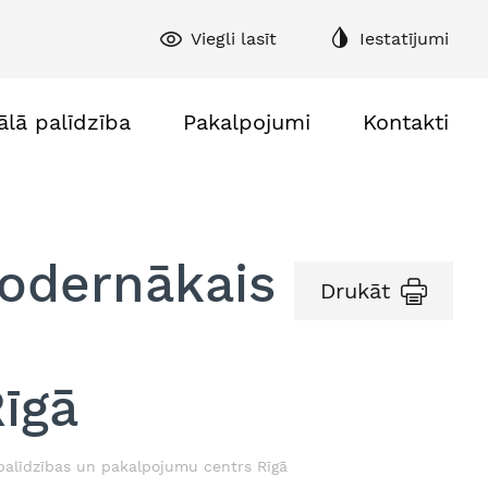
Viegli lasīt
Iestatījumi
ālā palīdzība
Pakalpojumi
Kontakti
odernākais
Drukāt
n
īgā
palīdzības un pakalpojumu centrs Rīgā