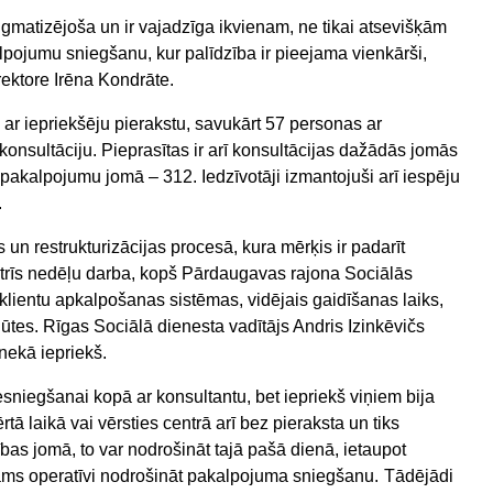
igmatizējoša un ir vajadzīga ikvienam, ne tikai atsevišķām
pojumu sniegšanu, kur palīdzība ir pieejama vienkārši,
ektore Irēna Kondrāte.
m ar iepriekšēju pierakstu, savukārt 57 personas ar
nsultāciju. Pieprasītas ir arī konsultācijas dažādās jomās
 pakalpojumu jomā – 312. Iedzīvotāji izmantojuši arī iespēju
.
 un restrukturizācijas procesā, kura mērķis ir padarīt
trīs nedēļu darba, kopš Pārdaugavas rajona Sociālās
lientu apkalpošanas sistēmas, vidējais gaidīšanas laiks,
ūtes. Rīgas Sociālā dienesta vadītājs Andris Izinkēvičs
 nekā iepriekš.
sniegšanai kopā ar konsultantu, bet iepriekš viņiem bija
rtā laikā vai vērsties centrā arī bez pieraksta un tiks
as jomā, to var nodrošināt tajā pašā dienā, ietaupot
jams operatīvi nodrošināt pakalpojuma sniegšanu.
Tādējādi