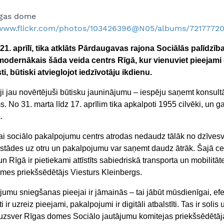
īgas dome
/www.flickr.com/photos/103426396@N05/albums/7217772
 21. aprīlī, tika atklāts Pārdaugavas rajona Sociālās palīdzī
modernākais šāda veida centrs Rīgā, kur vienuviet pieejami
ti, būtiski atvieglojot iedzīvotāju ikdienu.
ji jau novērtējuši būtisku jauninājumu – iespēju saņemt konsultāc
. No 31. marta līdz 17. aprīlim tika apkalpoti 1955 cilvēki, un g
.
lai sociālo pakalpojumu centrs atrodas nedaudz tālāk no dzīvesv
stādes uz otru un pakalpojumu var saņemt daudz ātrāk. Šajā centr
un Rīgā ir pietiekami attīstīts sabiedriskā transporta un mobilitāt
mes priekšsēdētājs Viesturs Kleinbergs.
umu sniegšanas pieejai ir jāmainās – tai jābūt mūsdienīgai, efek
ti ir uzreiz pieejami, pakalpojumi ir digitāli atbalstīti. Tas ir so
 uzsver Rīgas domes Sociālo jautājumu komitejas priekšsēdētā