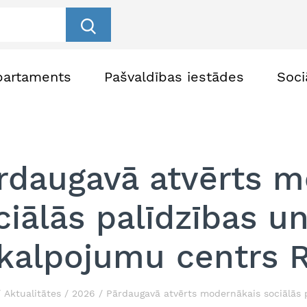
partaments
Pašvaldības iestādes
Soci
rdaugavā atvērts m
ciālās palīdzības u
kalpojumu centrs R
Aktualitātes
2026
Pārdaugavā atvērts modernākais sociālās 