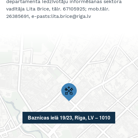
departamenta Iedzīvotāju informēšanas sektora
vadītāja Lita Brice, tālr. 67105925; mob.tālr.
26385691, e-pasts:lita.brice@riga.lv
Baznīcas ielā 19/23, Rīga, LV – 1010