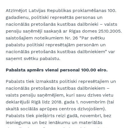
Atzīmējot Latvijas Republikas proklamēšanas 100.
gadadienu, politiski represētās personas un
nacionālās pretošanās kustības dalībnieki – valsts
pensiju saņēmēji saskaņā ar Rīgas domes 25.10.2005.
saistošajiem noteikumiem Nr. 26 “Par svētku
pabalstu politiski represētajām personām un
nacionālās pretošanās kustības dalībniekiem” var
saņemt svētku pabalstu.
Pabalsta apmērs vienai personai 100.00 eiro.
Pabalsts tiek izmaksāts politiski represētajiem un
nacionālās pretošanās kustības dalībniekiem –
valsts pensiju saņēmējiem, kuri savu dzīves vietu
deklarējuši Rīgā līdz 2018. gada 1. novembrim (tai
skaitā sociālās aprūpes centros dzīvojošiem).
Pabalsts tiek piešķirts reizi gadā, novembrī, bez
iesnieguma un bez ienākumu un materiālās