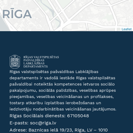
Leaflet
Rīgas valstspilsētas pašvaldības Labklājības
departaments ir vadošā iestāde Rīgas valstspilsētas
pašvaldībai noteiktās kompetences ietvaros sociālo
pakalpojumu, sociālās palīdzības, veselības aprūpes
pieejamības, veselības veicināšanas un profilakses,
tostarp atkarību izplatības ierobežošanas un
iedzīvotāju nodarbinātības veicināšanas jautājumos.
Rīgas Sociālais dienests:
67105048
E-pasts:
soc@riga.lv
Adrese: Baznīcas ielā 19/23, Rīga, LV – 1010