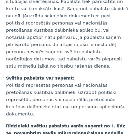
situācijas izvērtēšanas. Pabalsts tiek pārskatīts un
kontu vai izmaksāts kasē. Saņemot pabalstu skaidrā
naudā, jāuzrāda sekojošus dokumentus: pasi,
politiski represētās personas vai nacionālās
pretošanās kustības dalībnieka apliecību, vai
notariāli apstiprinātu pilnvaru, ja pabalstu saņem
pilnvarota persona. Ja attaisnojošu iemeslu dēļ
persona nevarēs saņemt svētku pabalstu
norādītajos datumos, tad pabalstu varēs pieprasīt
sešu mēnešu laikā no tiesību rašanās dienas.
Svētku pabalstu var saņemt:
Politiski represētās personas vai nacionālās
pretošanās kustības dalībnieki uzrādot politiski
represētās personas vai nacionālās pretošanās
kustības dalībnieka statusu un personu apliecinošu
dokumentu.
Rīdzinieki svētku pabalstu varēs saņemt no 1. līdz
14. novembrim savās mikrorajona/rajona nodaļās.