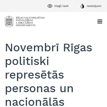
Viegli lasīt
Iestatījumi
Novembrī Rīgas
politiski
represētās
personas un
nacionālās