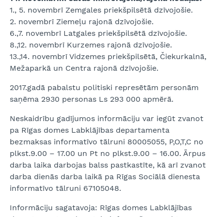
1., 5. novembrī Zemgales priekšpilsētā dzīvojošie.
2. novembrī Ziemeļu rajonā dzīvojošie.
6.,7. novembrī Latgales priekšpilsētā dzīvojošie.
8.,12. novembrī Kurzemes rajonā dzīvojošie.
13.,14. novembrī Vidzemes priekšpilsētā, Čiekurkalnā,
Mežaparkā un Centra rajonā dzīvojošie.
2017.gadā pabalstu politiski represētām personām
saņēma 2930 personas Ls 293 000 apmērā.
Neskaidrību gadījumos informāciju var iegūt zvanot
pa Rīgas domes Labklājības departamenta
bezmaksas informatīvo tālruni 80005055, P,O,T,C no
plkst.9.00 – 17.00 un Pt no plkst.9.00 – 16.00. Ārpus
darba laika darbojas balss pastkastīte, kā arī zvanot
darba dienās darba laikā pa Rīgas Sociālā dienesta
informatīvo tālruni 67105048.
Informāciju sagatavoja: Rīgas domes Labklājības