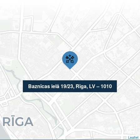
Baznīcas ielā 19/23, Rīga, LV – 1010
Leaflet