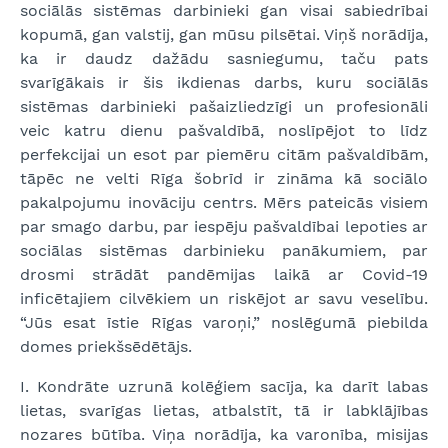
sociālās sistēmas darbinieki gan visai sabiedrībai
kopumā, gan valstij, gan mūsu pilsētai. Viņš norādīja,
ka ir daudz dažādu sasniegumu, taču pats
svarīgākais ir šis ikdienas darbs, kuru sociālās
sistēmas darbinieki pašaizliedzīgi un profesionāli
veic katru dienu pašvaldībā, noslīpējot to līdz
perfekcijai un esot par piemēru citām pašvaldībām,
tāpēc ne velti Rīga šobrīd ir zināma kā sociālo
pakalpojumu inovāciju centrs. Mērs pateicās visiem
par smago darbu, par iespēju pašvaldībai lepoties ar
sociālas sistēmas darbinieku panākumiem, par
drosmi strādāt pandēmijas laikā ar Covid-19
inficētajiem cilvēkiem un riskējot ar savu veselību.
“Jūs esat īstie Rīgas varoņi,” noslēgumā piebilda
domes priekšsēdētājs.
I. Kondrāte uzrunā kolēģiem sacīja, ka darīt labas
lietas, svarīgas lietas, atbalstīt, tā ir labklājības
nozares būtība. Viņa norādīja, ka varonība, misijas