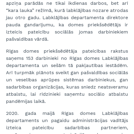
apziņa parādās ne tikai ikdienas darbos, bet arī
“kara lauka” režīmā, kurā labklājības nozare atrodas
jau otro gadu. Labklājības departamenta direktore
pauda gandarījumu, ka domes priekšsēdētājs ir
izteicis pateicību sociālās jomas darbiniekiem
pašvaldības vārdā.
Rīgas domes priekšsēdētāja pateicības rakstus
saņems 153 darbinieki no Rīgas domes Labklājības
departamenta un sešām tā pakļautības iestādēm.
Arī turpmāk plānots sveikt gan pašvaldības sociālās
un veselības aprūpes sistēmas darbiniekus, gan
sadarbības organizācijas, kuras sniedz neatsveramu
atbalstu, lai rīdzinieki saņemtu sociālo atbalstu
pandēmijas laikā.
2020. gada maijā Rīgas domes Labklājības
departaments un pagaidu administrācijas vadītājs
izteica pateicību sadarbības partneriem,