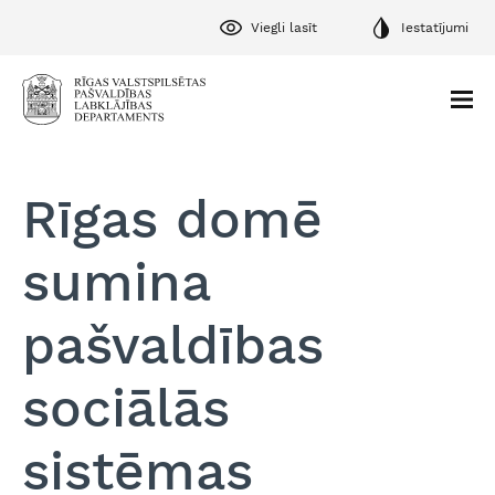
Viegli lasīt
Iestatījumi
Rīgas domē
sumina
pašvaldības
sociālās
sistēmas