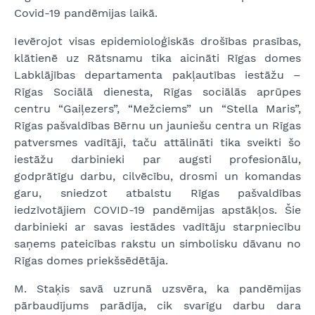
Covid-19 pandēmijas laikā.
Ievērojot visas epidemioloģiskās drošības prasības,
klātienē uz Rātsnamu tika aicināti Rīgas domes
Labklājības departamenta pakļautības iestāžu –
Rīgas Sociālā dienesta, Rīgas sociālās aprūpes
centru “Gaiļezers”, “Mežciems” un “Stella Maris”,
Rīgas pašvaldības Bērnu un jauniešu centra un Rīgas
patversmes vadītāji, taču attālināti tika sveikti šo
iestāžu darbinieki par augsti profesionālu,
godprātīgu darbu, cilvēcību, drosmi un komandas
garu, sniedzot atbalstu Rīgas pašvaldības
iedzīvotājiem COVID-19 pandēmijas apstākļos. Šie
darbinieki ar savas iestādes vadītāju starpniecību
saņems pateicības rakstu un simbolisku dāvanu no
Rīgas domes priekšsēdētāja.
M. Staķis savā uzrunā uzsvēra, ka pandēmijas
pārbaudījums parādīja, cik svarīgu darbu dara