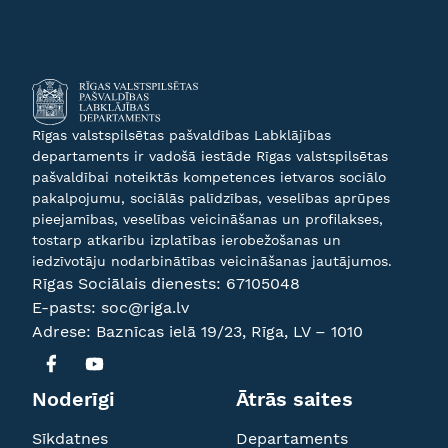
Rīgas valstspilsētas pašvaldības Labklājības
departaments ir vadošā iestāde Rīgas valstspilsētas
pašvaldībai noteiktās kompetences ietvaros sociālo
pakalpojumu, sociālās palīdzības, veselības aprūpes
pieejamības, veselības veicināšanas un profilakses,
tostarp atkarību izplatības ierobežošanas un
iedzīvotāju nodarbinātības veicināšanas jautājumos.
Rīgas Sociālais dienests:
67105048
E-pasts:
soc@riga.lv
Adrese: Baznīcas ielā 19/23, Rīga, LV – 1010
Noderīgi
Ātrās saites
Sīkdatnes
Departaments