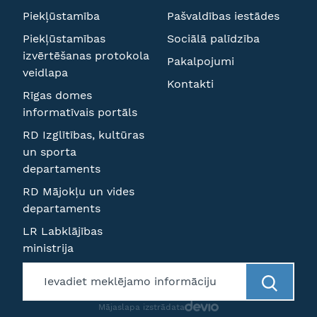
Piekļūstamība
Pašvaldības iestādes
Piekļūstamības
Sociālā palīdzība
izvērtēšanas protokola
Pakalpojumi
veidlapa
Kontakti
Rīgas domes
informatīvais portāls
RD Izglītības, kultūras
un sporta
departaments
RD Mājokļu un vides
departaments
LR Labklājības
ministrija
Mājaslapa izstrādata