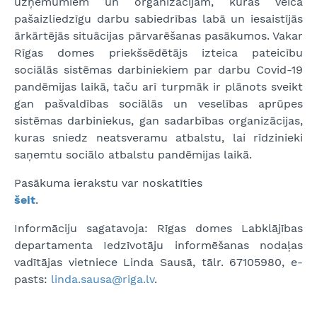
uzņēmumiem un organizācijām, kuras veica
pašaizliedzīgu darbu sabiedrības labā un iesaistījās
ārkārtējās situācijas pārvarēšanas pasākumos. Vakar
Rīgas domes priekšsēdētājs izteica pateicību
sociālās sistēmas darbiniekiem par darbu Covid-19
pandēmijas laikā, taču arī turpmāk ir plānots sveikt
gan pašvaldības sociālās un veselības aprūpes
sistēmas darbiniekus, gan sadarbības organizācijas,
kuras sniedz neatsveramu atbalstu, lai rīdzinieki
saņemtu sociālo atbalstu pandēmijas laikā.
Pasākuma ierakstu var noskatīties
šeit
.
Informāciju sagatavoja: Rīgas domes Labklājības
departamenta Iedzīvotāju informēšanas nodaļas
vadītājas vietniece Linda Sausā, tālr. 67105980, e-
pasts:
linda.sausa@riga.lv
.