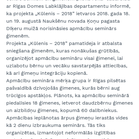
ar Rīgas Domes Labklājības departamentu informē,
ka projekta „Kūlenis – 2018” ietvaros 2018. gada 18.
un 19. augustā Naukšēnu novada Ķoņu pagasta
Dīķeru muižā norisināsies apmācību seminārs
ģimenēm.
Projekta „Kūlenis – 2018” pamatideja ir atbalsta
sniegšana ģimenēm, kuras nonākušas grūtībās,
organizējot apmācību semināru visai ģimenei, lai
uzlabotu bērnu un vecāku savstarpējās attiecības,
kā arī ģimeņu integrāciju kopienā.
Apmācību semināra mērķa grupa ir Rīgas pilsētas
pašvaldībā dzīvojošās ģimenes, kurās bērni aug
trūcīgos apstākļos. Plānots, ka apmācību seminārā
piedalīsies 18 ģimenes, ietverot daudzbērnu ģimenes
un aizbildņu ģimenes, kopumā 60 dalībniekus.
Apmācības ieplānotas ārpus ģimeņu ierastās vides
kā 2 dienu izbraukuma seminārs. Tās tiks
organizētas, izmantojot neformālās izglītības