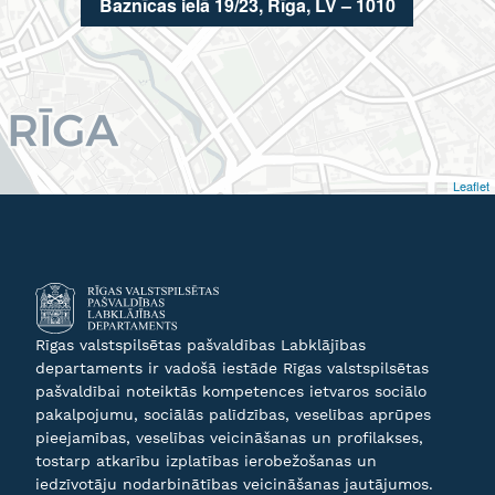
Baznīcas ielā 19/23, Rīga, LV – 1010
Leaflet
Rīgas valstspilsētas pašvaldības Labklājības
departaments ir vadošā iestāde Rīgas valstspilsētas
pašvaldībai noteiktās kompetences ietvaros sociālo
pakalpojumu, sociālās palīdzības, veselības aprūpes
pieejamības, veselības veicināšanas un profilakses,
tostarp atkarību izplatības ierobežošanas un
iedzīvotāju nodarbinātības veicināšanas jautājumos.