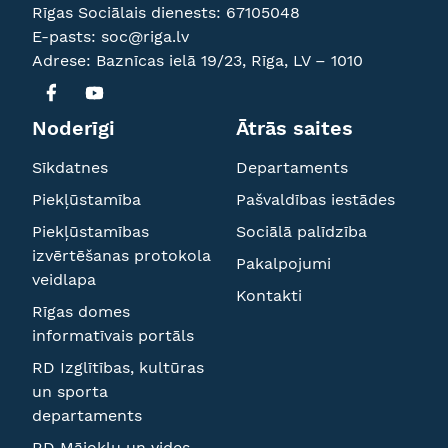
Rīgas Sociālais dienests:
67105048
E-pasts:
soc@riga.lv
Adrese: Baznīcas ielā 19/23, Rīga, LV – 1010
Noderīgi
Ātrās saites
Sīkdatnes
Departaments
Piekļūstamība
Pašvaldības iestādes
Piekļūstamības
Sociālā palīdzība
izvērtēšanas protokola
Pakalpojumi
veidlapa
Kontakti
Rīgas domes
informatīvais portāls
RD Izglītības, kultūras
un sporta
departaments
RD Mājokļu un vides