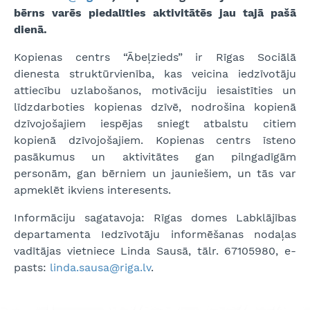
bērns varēs piedalīties aktivitātēs jau tajā pašā
dienā.
Kopienas centrs “Ābeļzieds” ir Rīgas Sociālā
dienesta struktūrvienība, kas veicina iedzīvotāju
attiecību uzlabošanos, motivāciju iesaistīties un
līdzdarboties kopienas dzīvē, nodrošina kopienā
dzīvojošajiem iespējas sniegt atbalstu citiem
kopienā dzīvojošajiem. Kopienas centrs īsteno
pasākumus un aktivitātes gan pilngadīgām
personām, gan bērniem un jauniešiem, un tās var
apmeklēt ikviens interesents.
Informāciju sagatavoja: Rīgas domes Labklājības
departamenta Iedzīvotāju informēšanas nodaļas
vadītājas vietniece Linda Sausā, tālr. 67105980, e-
pasts:
linda.sausa@riga.lv
.