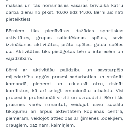
maksas un tās norisināsies vasaras brīvlaikā katru
darba dienu no plkst. 10.00 līdz 14.00. Bērni aicināti
pieteikties!
Bērniem tiks piedāvātas dažādas sportiskas
aktivitātes, grupas saliedēšanas spēles, sevis
izzināšanas aktivitātes, prāta spēles, galda spēles
u.c. Aktivitātes tiks pielāgotas bērnu interesēm un
vajadzībām.
Bērni ar aktivitāšu palīdzību un savstarpējo
mijiedarbību apgūs prasmi sadarboties un strādāt
komandā, pieņemt un uzklausīt otru, risināt
konfliktus, kā arī sniegt emocionālu atbalstu. Visi
procesi ir profesionāli virzīti un uzraudzīti. Bērni šīs
prasmes varēs izmantot, veidojot savu sociālo
tīklojumu arī ārpus aktivitātēm kopienas centrā,
piemēram, veidojot attiecības ar ģimenes locekļiem,
draugiem, paziņām, kaimiņiem.