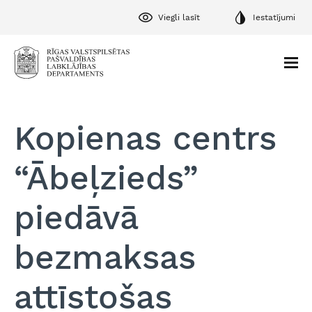
Viegli lasīt
Iestatījumi
Kopienas centrs
“Ābeļzieds”
piedāvā
bezmaksas
attīstošas