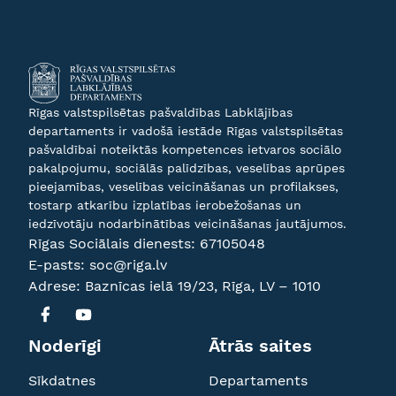
Rīgas valstspilsētas pašvaldības Labklājības
departaments ir vadošā iestāde Rīgas valstspilsētas
pašvaldībai noteiktās kompetences ietvaros sociālo
pakalpojumu, sociālās palīdzības, veselības aprūpes
pieejamības, veselības veicināšanas un profilakses,
tostarp atkarību izplatības ierobežošanas un
iedzīvotāju nodarbinātības veicināšanas jautājumos.
Rīgas Sociālais dienests:
67105048
E-pasts:
soc@riga.lv
Adrese: Baznīcas ielā 19/23, Rīga, LV – 1010
Noderīgi
Ātrās saites
Sīkdatnes
Departaments