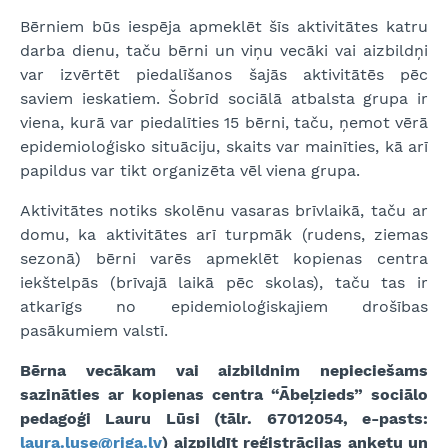
Bērniem būs iespēja apmeklēt šīs aktivitātes katru
darba dienu, taču bērni un viņu vecāki vai aizbildņi
var izvērtēt piedalīšanos šajās aktivitātēs pēc
saviem ieskatiem. Šobrīd sociālā atbalsta grupa ir
viena, kurā var piedalīties 15 bērni, taču, ņemot vērā
epidemioloģisko situāciju, skaits var mainīties, kā arī
papildus var tikt organizēta vēl viena grupa.
Aktivitātes notiks skolēnu vasaras brīvlaikā, taču ar
domu, ka aktivitātes arī turpmāk (rudens, ziemas
sezonā) bērni varēs apmeklēt kopienas centra
iekštelpās (brīvajā laikā pēc skolas), taču tas ir
atkarīgs no epidemioloģiskajiem drošības
pasākumiem valstī.
Bērna vecākam vai aizbildnim nepieciešams
sazināties ar kopienas centra “Ābeļzieds” sociālo
pedagoģi Lauru Lūsi (tālr. 67012054, e-pasts:
laura.luse@riga.lv
) aizpildīt reģistrācijas anketu un