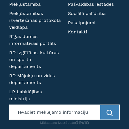
Piekļūstamība
Pašvaldības iestādes
Piekļūstamības
Sociālā palīdzība
izvērtēšanas protokola
Pakalpojumi
veidlapa
Kontakti
Rīgas domes
informatīvais portāls
RD Izglītības, kultūras
un sporta
departaments
RD Mājokļu un vides
departaments
LR Labklājības
ministrija
Mājaslapa izstrādata