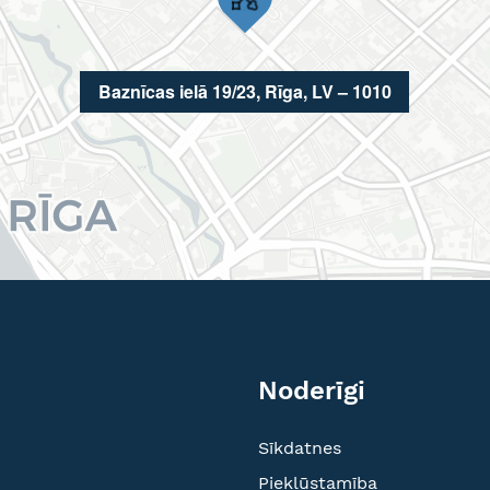
Baznīcas ielā 19/23, Rīga, LV – 1010
Noderīgi
Sīkdatnes
Piekļūstamība