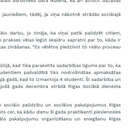
lais darbinieks dara ikdienā, kā arī attīstīt dažādas
jauniešiem, tādēļ, ja viņa nākotnē strādās sociālajā
lo darbu, jo zināja, ka viņai patīk palīdzēt citiem,
o prakses vēlas iegūt skaidru sapratni par to, kāda ir
skas zināšanas. “Es vēlētos piedzīvot to reālo procesu
ijā, kad tika parakstīts sadarbības līgums par to, ka
udentiem pašvaldībā tiks nodrošinātas apmaksātas
ajā gadā, kad to izmantoja 4 studenti. Šī sadarbība un
gājušā gada decembra strādā Rīgas Sociālā dienesta
m sociālo palīdzību un sociālos pakalpojumus Rīgas
sts cer, ka kādu dienu šī gada praktikanti pievienosies
iālo pakalpojumu organizēšanu un sniegšanu Rīgas