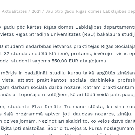
Aktualitātes
2021
Jau otro gadu Rīgas domes Labklājības d
o gadu pēc kārtas Rīgas domes Labklājības departamenta
vietas Rīgas Stradiņa universitātes (RSU) bakalaura stud
U studenti sadarbības ietvaros praktizējas Rīgas Sociālajā 
t 32 stundas nedēļā klātienē, protams, ievērojot visas ep
lodzi studenti saņems 550,00 EUR atalgojumu.
 mērķis ir padziļināt studiju kursu laikā apgūtās zināš
 vietā, attīstīt praktikantos sociālā darbinieka profes
īgam darbam sociālā darba nozarē. Katram praktikantam i
anās ar topošajiem kolēģiem, kā arī tādā veidā pats paaug
m, studente Elza Renāte Treimane stāsta, ka viņa sociāl
as šajā programmā aptver ļoti daudzas nozares, zināju,
m dzīves jomām. Nezinot arī skaidri to, ko vēlos dzīvē darīt
 šķita ļoti saistošas. Šobrīd tuvojos 3. kursa noslēgumam 