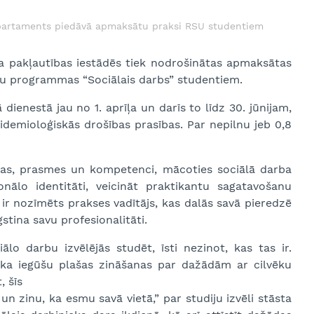
epartaments piedāvā apmaksātu praksi RSU studentiem
 pakļautības iestādēs tiek nodrošinātas apmaksātas
iju programmas “Sociālais darbs” studentiem.
dienestā jau no 1. aprīļa un darīs to līdz 30. jūnijam,
idemioloģiskās drošības prasības. Par nepilnu jeb 0,8
anas, prasmes un kompetenci, mācoties sociālā darba
ionālo identitāti, veicināt praktikantu sagatavošanu
r nozīmēts prakses vadītājs, kas dalās savā pieredzē
stina savu profesionalitāti.
o darbu izvēlējās studēt, īsti nezinot, kas tas ir.
 ka iegūšu plašas zināšanas par dažādām ar cilvēku
, šīs
un zinu, ka esmu savā vietā,” par studiju izvēli stāsta