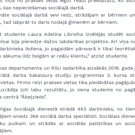
. Viņa no prakses vēlas iegūt reālu priekšstatu, ko sociā
, kas nepieciešamas sociālajā darbā.
nāte sociālajā darbā sevi redz, strādājam ar bērniem un 
, tad labprāt to darīs nodaļā ģimenēm ar bērniem.
t studente Laura Adelīna Libreiha izvēlējās studēt sociā
viņai bija pieredze dažos labdarības projektos. Arī viņa n
darbinieka ikdiena, jo pagaidām pārsvarā ir tikai teorēti
o sākuma līdz beigām ar reālu klientu,” atzīst studente.
bas departamenta un RSU sadarbība aizsākās 2018. gada jūl
iālā darba bakalaura studiju programmas 3. kursa st
vietas. Pirmo reizi prakses vietas tika piedāvātas pagājuš
uzrādīja ļoti labu rezultātu, jo viena studente no pa
 centrā “Ābeļzieds”.
Rīgas Sociālajā dienestā strādā 463 darbinieks, no tie
ājiem sniedz 366 sociālā darba speciālisti. Sociālais diene
eku pulkam un strādās ar sociālās palīdzības un soc
ājiem.