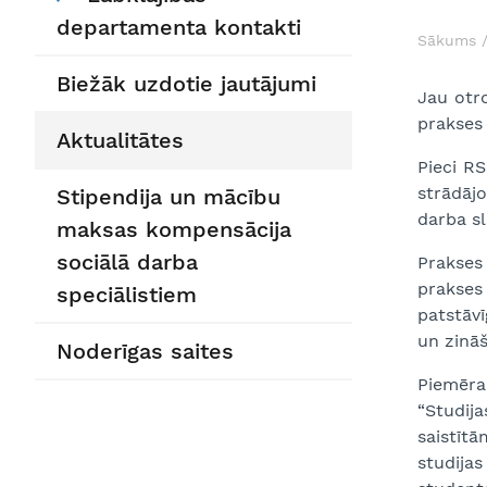
departamenta kontakti
Sākums
Biežāk uzdotie jautājumi
Jau otr
prakses 
Aktualitātes
Pieci RS
strādājo
Stipendija un mācību
darba s
maksas kompensācija
sociālā darba
Prakses
prakses
speciālistiem
patstāv
un zināš
Noderīgas saites
Piemēra
“Studij
saistītā
studijas