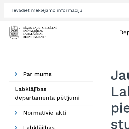
De
Ja
Par mums
La
Labklājības
departamenta pētījumi
pi
Normatīvie akti
st
Labklājības