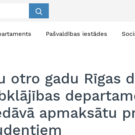
partaments
Pašvaldības iestādes
Soci
u otro gadu Rīgas 
bklājības departam
edāvā apmaksātu p
udentiem