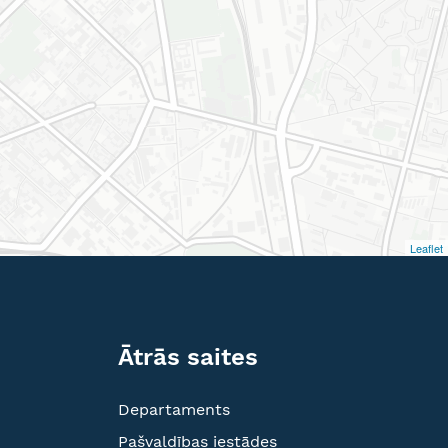
Leaflet
Ātrās saites
Departaments
Pašvaldības iestādes