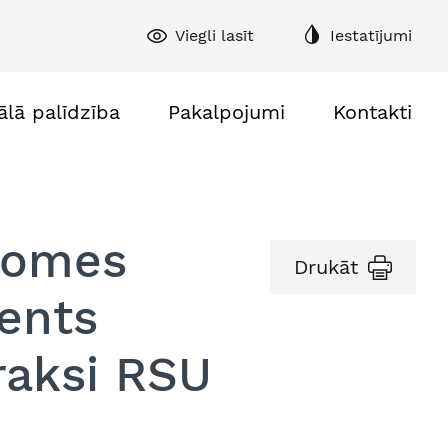
Viegli lasīt
Iestatījumi
ālā palīdzība
Pakalpojumi
Kontakti
domes
Drukāt
ents
raksi RSU