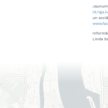
Jaunumi
ld.riga.l
un sociā
www.fac
Informā
Linda Sa