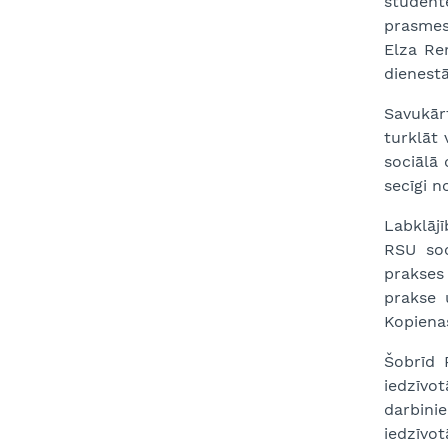
studente
prasmes
Elza Re
dienestā
Savukār
turklāt 
sociālā 
secīgi n
Labklājī
RSU soc
prakses 
prakse 
Kopienas
Šobrīd 
iedzīvot
darbini
iedzīvot