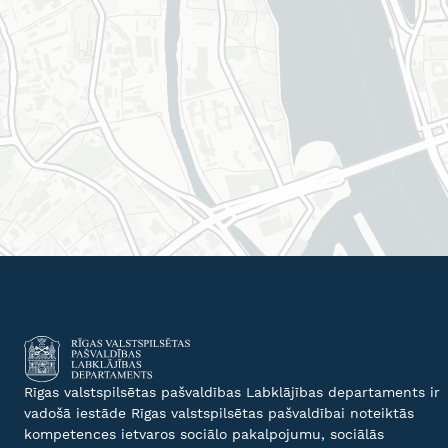
Rīgas valstspilsētas pašvaldības Labklājības departaments ir
vadošā iestāde Rīgas valstspilsētas pašvaldībai noteiktās
kompetences ietvaros sociālo pakalpojumu, sociālās