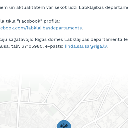
em un aktualitātēm var sekot līdzi Labklājības departam
v
lā tīkla “Facebook” profilā:
ebook.com/labklajibasdepartaments
.
ciju sagatavoja: Rīgas domes Labklājības departamenta Ie
usā, tālr. 67105980, e-pasts:
linda.sausa@riga.lv
.