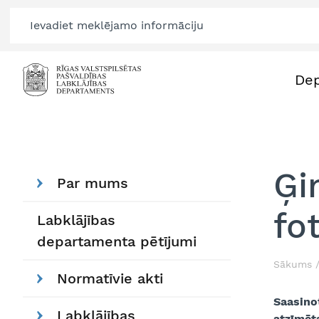
De
Ģi
Par mums
fo
Labklājības
departamenta pētījumi
Sākums
Normatīvie akti
Saasino
Labklājības
atzīmēt