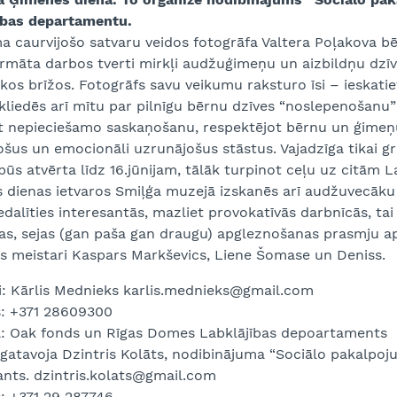
ības departamentu.
 caurvijošo satvaru veidos fotogrāfa Valtera Poļakova bē
ormāta darbos tverti mirkļi audžuģimeņu un aizbildņu dzī
os brīžos. Fotogrāfs savu veikumu raksturo īsi – ieskatiet
kliedēs arī mītu par pilnīgu bērnu dzīves “noslepenošanu”
t nepieciešamo saskaņošanu, respektējot bērnu un ģimeņu 
ošus un emocionāli uzrunājošus stāstus. Vajadzīga tikai g
ūs atvērta līdz 16.jūnijam, tālāk turpinot ceļu uz citām L
 dienas ietvaros Smiļģa muzejā izskanēs arī audžuvecāku 
edalīties interesantās, mazliet provokatīvās darbnīcās, ta
as, sejas (gan paša gan draugu) apgleznošanas prasmju a
s meistari Kaspars Markševics, Liene Šomase un Deniss.
i: Kārlis Mednieks karlis.mednieks@gmail.com
s: +371 28609300
a: Oak fonds un Rīgas Domes Labklājības depoartaments
agatavoja Dzintris Kolāts, nodibinājuma “Sociālo pakalpo
ants. dzintris.kolats@gmail.com
: +371 29 287746