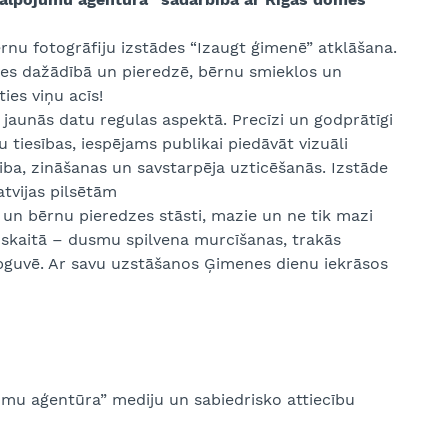
rnu fotogrāfiju izstādes “Izaugt ģimenē” atklāšana.
ves dažādībā un pieredzē, bērnu smieklos un
ies viņu acīs!
 jaunās datu regulas aspektā. Precīzi un godprātīgi
tiesības, iespējams publikai piedāvāt vizuāli
riba, zināšanas un savstarpēja uzticēšanās. Izstāde
atvijas pilsētām
un bērnu pieredzes stāsti, mazie un ne tik mazi
i skaitā – dusmu spilvena murcīšanas, trakās
pguvē. Ar savu uzstāšanos Ģimenes dienu iekrāsos
jumu aģentūra” mediju un sabiedrisko attiecību