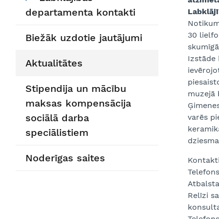
departamenta kontakti
Labklāj
Notikuma
30 lielf
Biežāk uzdotie jautājumi
skumīgāk
Izstāde 
Aktualitātes
ievērojo
piesaist
Stipendija un mācību
muzejā b
maksas kompensācija
Ģimenes
sociālā darba
varēs pi
keramik
speciālistiem
dziesma
Noderīgas saites
Kontakt
Telefon
Atbalst
Relīzi s
konsult
Telefons