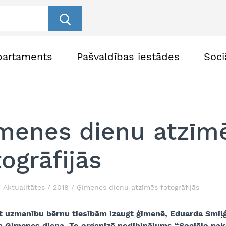
partaments
Pašvaldības iestādes
Soci
menes dienu atzīm
togrāfijās
Aktualitātes
2018
Ģimenes dienu atzīmēs fotogrāfijās
t uzmanību bērnu tiesībām izaugt ģimenē, Eduarda Smiļģa
a Ģimenes diena. To organizē nodibinājums “Sociālo pa