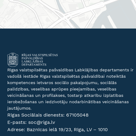
Rīgas valstspilsētas pašvaldības Labklājības departaments ir
vadošā iestāde Rīgas valstspilsētas pašvaldībai noteiktās
kompetences ietvaros sociālo pakalpojumu, sociālās
palīdzības, veselības aprūpes pieejamības, veselības
veicināšanas un profilakses, tostarp atkarību izplatības
ierobežošanas un iedzīvotāju nodarbinātības veicināšanas
jautājumos.
Rīgas Sociālais dienests:
67105048
E-pasts:
soc@riga.lv
Adrese: Baznīcas ielā 19/23, Rīga, LV – 1010