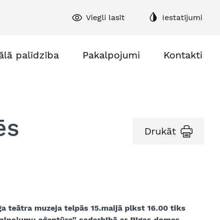
Viegli lasīt
Iestatījumi
ālā palīdzība
Pakalpojumi
Kontakti
ēs
Drukāt
 teātra muzeja telpās 15.maijā plkst 16.00 tiks
kalpojumu aģentūra” sadarbībā ar Rīgas domes